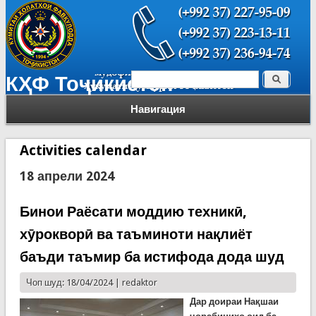
Поиск
КҲФ Тоҷикистон
Форма поиска
Навигация
Activities calendar
18 апрели 2024
Бинои Раёсати моддию техникӣ,
хӯрокворӣ ва таъминоти нақлиёт
баъди таъмир ба истифода дода шуд
Чоп шуд: 18/04/2024 |
redaktor
Дар доираи Нақшаи