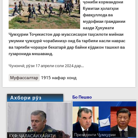
ҷониби кормандони
Кумитаи ҳолатҳои
фавқуллода ва
мудофиаи граждании
назди Ҳукумати
Ҷумҳурии Тоҷикистон дар муассисаҳои таҳсилоти миёнаи
умумии ҷумҳурӣ чорабиниҳо оид ба тарбияи насли наврас
ва тарғиби чораҳои бехатарӣ дар байни кӯдакон ташкил ва
гузаронида мешаванд.
Чунончӣ, рӯзи 17 апрели соли 2024 дар...
Муфассалтар
о Дарси мудофиаи гражданӣ дар Шаҳринав
1915 нафар хонд
Ахбори рӯз
Бо Пешво
Президенти Ҷумҳурии
КҲФ: ҶАЛАСАИ ҲАЙАТИ