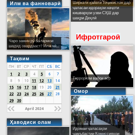
Ширкати ҳайати Тоҷикистон дар
Илм ва фанноварӣ
ҷаласаи идораҳои наҷоти
кишварҳои узви СҲШ дар
шаҳри Деҳлӣ
Ифротгароӣ
Чаро замин рӯ ба гармои
шадид овардааст? Илм чӣ...
Тақвим
ПН
ВТ
СР
ЧТ
ПТ
СБ
ВС
1
2
3
4
5
6
7
Терроризм вабои аср
8
9
10
11
12
13
14
15
16
17
18
19
20
21
Омор
22
23
24
25
26
27
28
29
30
April 2024
Ҳаводиси олам
Идомаи ҷаласаҳои
ҷамъбастии Комиссияҳои