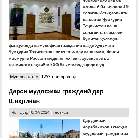
чорабиниҳо оид ба
омодагӣ ба таҷлили 35-
солагии Истиқлолияти
давлатии Ҷумҳурии
Тоҷикистон ва 30-
солагии таъсисёбии
Кумитаи ҳолатҳои
фавқулодда ва мудофиаи граждании назди Ҳукумати
Ҷумҳурии Тоҷикистон пас аз таъмир
у
ва та
рмим
, бинои
маъмурии Раёсати моддию техникӣ,
хӯрокворӣ ва
таъминоти нақлиёти
КҲФ ба истифода дода шуд.
Муфассалтар
о Бинои Раёсати моддию техникӣ, хӯрокворӣ ва
1253 нафар хонд
таъминоти нақлиёт баъди таъмир ба истифода
дода шуд
Дарси мудофиаи гражданӣ дар
Шаҳринав
Чоп шуд: 18/04/2024 |
redaktor
Дар доираи
чорабиниҳои якмоҳаи
мудофиаи гражданӣ аз