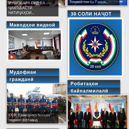
Тоҷикистон ба Раиси...
МУШОВАРА ОИД БА
ҶАМЪБАСТИ
НАТИҶАҲОИ...
30 СОЛИ НАҶОТ
Маводҳои видеоӣ
Мудофиаи
гражданӣ
Робитаҳои
байналмилалӣ
КҲФ: Ҳамкориҳо бозҳам
тақвият ёфтаанд