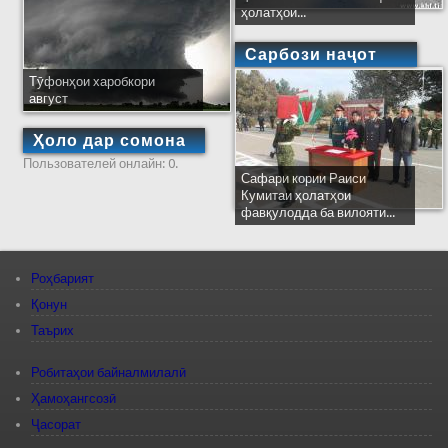
ҳолатҳои...
Сарбози наҷот
Тӯфонҳои харобкори
август
Ҳоло дар сомона
Пользователей онлайн: 0.
Сафари кории Раиси
Кумитаи ҳолатҳои
фавқулодда ба вилояти...
Роҳбарият
Қонун
Таърих
Робитаҳои байналмилалӣ
Ҳамоҳангсозӣ
Ҷасорат