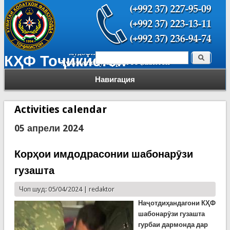
Поиск
КҲФ Тоҷикистон
Форма поиска
Навигация
Activities calendar
05 апрели 2024
Корҳои имдодрасонии шабонарӯзи
гузашта
Чоп шуд: 05/04/2024 |
redaktor
Наҷотдиҳандагони КҲФ
шабонарӯзи гузашта
гурбаи дармонда дар