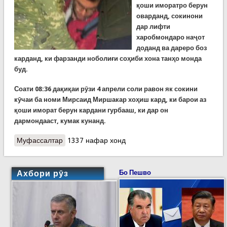
қоши иморатро берун
оварданд, сокинони
дар лифти
харобмондаро наҷот
доданд ва дареро боз
карданд, ки фарзанди ноболиғи соҳиби хона танҳо монда
буд.
Соати 08:36 дақиқаи рӯзи 4 апрели соли равон як сокини
кӯчаи ба номи Мирсаид Миршакар хоҳиш кард, ки барои аз
қоши иморат берун кардани гурбааш, ки дар он
дармондааст, кумак кунанд.
Муфассалтар
о Корҳои имдодрасонии шабонарӯзи гузашта
1337 нафар хонд
Ахбори рӯз
Бо Пешво