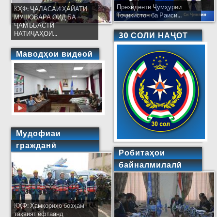
Президенти Ҷумҳурии
КҲФ: ҶАЛАСАИ ҲАЙАТИ
Тоҷикистон ба Раиси...
МУШОВАРА ОИД БА
ҶАМЪБАСТИ
НАТИҶАҲОИ...
30 СОЛИ НАҶОТ
Маводҳои видеоӣ
Мудофиаи
гражданӣ
Робитаҳои
байналмилалӣ
КҲФ: Ҳамкориҳо бозҳам
тақвият ёфтаанд