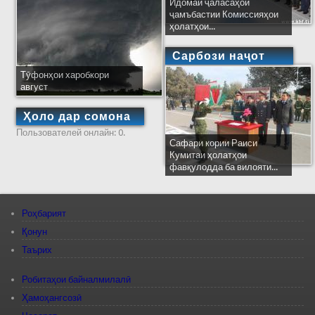
Идомаи ҷаласаҳои
ҷамъбастии Комиссияҳои
ҳолатҳои...
Сарбози наҷот
Тӯфонҳои харобкори
август
Ҳоло дар сомона
Пользователей онлайн: 0.
Сафари кории Раиси
Кумитаи ҳолатҳои
фавқулодда ба вилояти...
Роҳбарият
Қонун
Таърих
Робитаҳои байналмилалӣ
Ҳамоҳангсозӣ