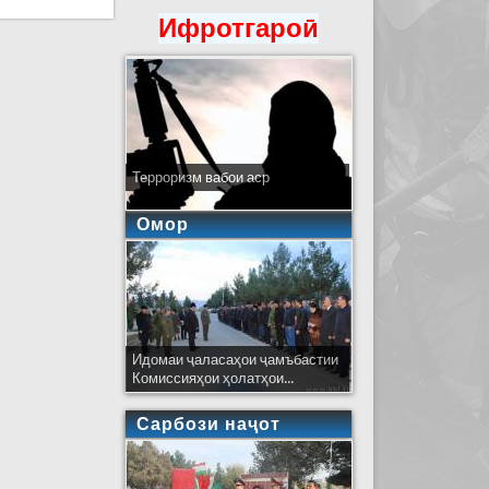
Ифротгароӣ
Терроризм вабои аср
Омор
Идомаи ҷаласаҳои ҷамъбастии
Комиссияҳои ҳолатҳои...
Сарбози наҷот