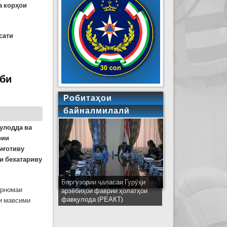
а корҳои
сати
оби
Робитаҳои
байналмилалӣ
улодда ва
рии
иғотиву
и бехатариву
Баргузории ҷаласаи Гурӯҳи
Ширкати ҳайати Тоҷикистон дар
арномаи
арзёбиҳои фаврии ҳолатҳои
ҷаласаи идораҳои наҷоти
фавқулода (РЕАКТ)
кишварҳои узви СҲШ дар
аи мавсими
шаҳри Деҳлӣ
иву шиноварӣ