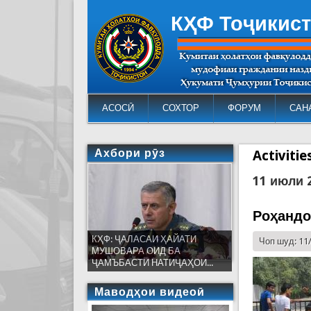
КҲФ Тоҷикис
АСОСӢ
СОХТОР
ФОРУМ
САН
Ахбори рӯз
Activiti
11 июли 
Роҳандо
КҲФ: ҶАЛАСАИ ҲАЙАТИ
Чоп шуд: 11
МУШОВАРА ОИД БА
ҶАМЪБАСТИ НАТИҶАҲОИ...
Маводҳои видеоӣ