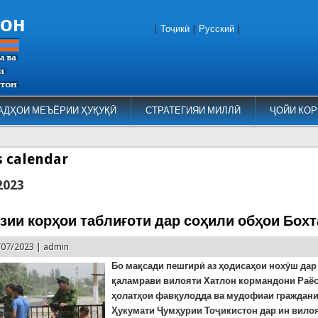
тон
|
Тоҷикӣ
|
Русский
|
АДҲОИ МЕЪЁРИИ ҲУҚУҚӢ
СТРАТЕГИЯИ МИЛЛӢ
ҶОЙИ КОР
es calendar
2023
зии корҳои таблиғоти дар соҳили обҳои Бохт
/07/2023 |
admin
Бо мақсади пешгирӣ аз ҳодисаҳои нохӯш дар
қаламрави вилояти Хатлон кормандони Раёс
ҳолатҳои фавқулодда ва мудофиаи граждани
Ҳукумати Ҷумҳурии Тоҷикистон дар ин вилоя