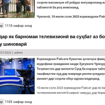
соҳили махзанҳои об рейдҳо мегузаронанд в
таблиғотӣ ба роҳ мемонанд.
Чунончӣ, 10 июли соли 2023 кормандони Раё
ар
о Роҳандозии корҳои таблиғоти дар соҳили обҳои Бохтар
1110 нафар хонд
дар як барномаи телевизионӣ ва суҳбат аз б
у шиноварӣ
/07/2023 |
admin
Кормандони Раёсати Кумитаи ҳолатҳои фавқ
мудофиаи граждании назди Ҳукумати Ҷумҳу
Тоҷикистон дар вилояти Суғд ба корҳои табл
ташфиқотии худ дар мавриди риояи қоидаҳо
амният дар соҳили обҳо идома медиҳанд.
10 июли соли 2023 кормандони Раёсат дар як б
телевизионии вилоятӣ ширкат намуда, дар бор
ар
о Ширкат дар як барномаи телевизионӣ ва суҳбат аз боби оббоз
1103 нафар хонд