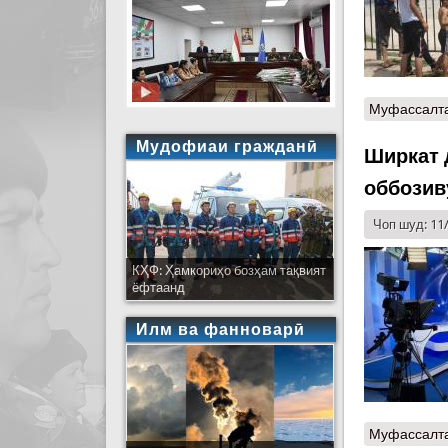
Муфассалт
Мудофиаи гражданӣ
Ширкат 
оббозив
Чоп шуд: 11
КҲФ: Ҳамкориҳо бозҳам тақвият
ёфтаанд
Илм ва фанноварӣ
Муфассалт