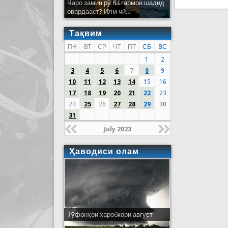
Чаро замин рӯ ба гармои шадид
овардааст? Илм чӣ...
Тақвим
ПН
ВТ
СР
ЧТ
ПТ
СБ
ВС
1
2
3
4
5
6
7
8
9
10
11
12
13
14
15
16
17
18
19
20
21
22
23
24
25
26
27
28
29
30
31
July 2023
Ҳаводиси олам
Тӯфонҳои харобкори август