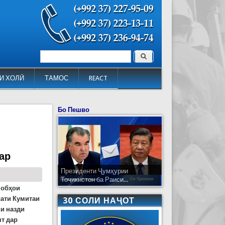
Поиск
Форма поиска
И ХОЛӢ
ТАМОС
REACT
Бо Пешво
ар
Президенти Ҷумҳурии
Тоҷикистон ба Раиси...
 обҳои
ати Кумитаи
30 СОЛИ НАҶОТ
и назди
т дар