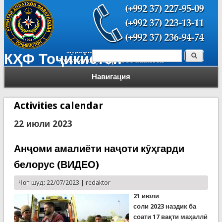
Поиск
КҲФ Тоҷикистон
Форма поиска
Навигация
Activities calendar
22 июли 2023
Анҷоми амалиёти наҷоти кӯҳгарди
белорус (ВИДЕО)
Чоп шуд: 22/07/2023 |
redaktor
21 июл
и
соли
2023
наздик ба
соати 17 вақти маҳаллӣ