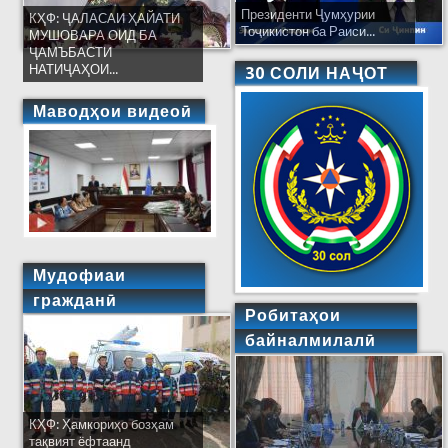
Президенти Ҷумҳурии
КҲФ: ҶАЛАСАИ ҲАЙАТИ
Тоҷикистон ба Раиси...
МУШОВАРА ОИД БА
ҶАМЪБАСТИ
НАТИҶАҲОИ...
30 СОЛИ НАҶОТ
Маводҳои видеоӣ
Мудофиаи
гражданӣ
Робитаҳои
байналмилалӣ
КҲФ: Ҳамкориҳо бозҳам
тақвият ёфтаанд