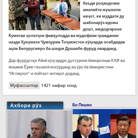
баъди роҳандозии
амалиёти мушкили
наҷот, ки муддати ду
шабонарӯз идома
дошт, имдодгарони
Кумитаи ҳолатҳои фавқулодда ва мудофиаи граждании
назди Ҳукумати Ҷумҳурии Тоҷикистон кӯҳгарди осебдидаи
аҳли Белурусияро ба шаҳри Душанбе фуруд оварданд.
Дар фурӯдгоҳи Айнӣ кӯҳгардро духтурони беморхонаи КҲФ ва
мошини Ёрии таъҷилӣ вохӯрданд ва ӯро ба бемористони
“Истиқлол”-и пойтахт интиқол доданд.
Муфассалтар
о Анҷоми амалиёти наҷоти кӯҳгарди белорус
1421 нафар хонд
(ВИДЕО)
Ахбори рӯз
Бо Пешво