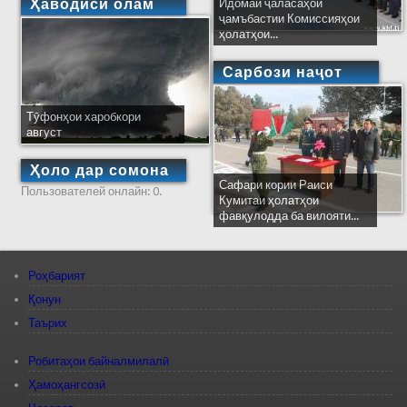
Ҳаводиси олам
Идомаи ҷаласаҳои
ҷамъбастии Комиссияҳои
ҳолатҳои...
Сарбози наҷот
Тӯфонҳои харобкори
август
Ҳоло дар сомона
Сафари кории Раиси
Пользователей онлайн: 0.
Кумитаи ҳолатҳои
фавқулодда ба вилояти...
Роҳбарият
Қонун
Таърих
Робитаҳои байналмилалӣ
Ҳамоҳангсозӣ