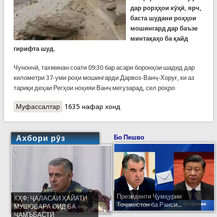
дар рорҳҳои кӯҳӣ, ярч,
баста шудани роҳҳои
мошингард дар баъзе
минтақаҳо ба қайд
гирифта шуд.
Чунончӣ, тахминан соати 09:30 бар асари боронҳои шадид дар
километри 37-уми роҳи мошингарди Дарвоз-Ванҷ-Хоруғ, ки аз
тариқи деҳаи Регҳои ноҳияи Ванҷ мегузарад, сел роҳро
Муфассалтар
о Борону барфу селу ярч дар рӯзи гузашта
1635 нафар хонд
Ахбори рӯз
Бо Пешво
Президенти Ҷумҳурии
КҲФ: ҶАЛАСАИ ҲАЙАТИ
Тоҷикистон ба Раиси...
МУШОВАРА ОИД БА
ҶАМЪБАСТИ