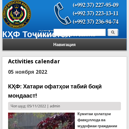
Поиск
КҲФ Тоҷикистон
Форма поиска
Навигация
Activities calendar
05 ноября 2022
КҲФ: Хатари офатҳои табиӣ боқӣ
мондааст!
Чоп шуд: 05/11/2022 |
admin
Кумитаи ҳолатҳои
фавқуллода ва
мудофиаи граждании