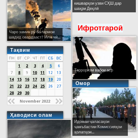
кишварҳои узви СҲШ дар
шаҳри Деҳлӣ
Ифротгароӣ
Чаро замин рӯ ба гармои
шадид овардааст? Илм чӣ...
Тақвим
ПН
ВТ
СР
ЧТ
ПТ
СБ
ВС
1
2
3
4
5
6
Терроризм вабои аср
7
8
9
10
11
12
13
14
15
16
17
18
19
20
Омор
21
22
23
24
25
26
27
28
29
30
November 2022
Ҳаводиси олам
Идомаи ҷаласаҳои
ҷамъбастии Комиссияҳои
ҳолатҳои...