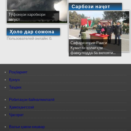
Сарбози наҷот
Тӯфонҳои харобкори
август
Ҳоло дар сомона
Пользователей онлайн: 0.
Сафари кории Раиси
Кумитаи ҳолатҳои
фавқулодда ба вилояти...
Роҳбарият
Қонун
Таърих
Робитаҳои байналмилалӣ
Ҳамоҳангсозӣ
Ҷасорат
Вазъи ҳавои кишвар