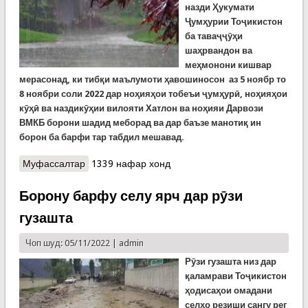
назди Ҳукумати
Ҷумҳурии Тоҷикистон
ба таваҷҷӯҳи
шаҳрвандон ва
меҳмонони кишвар
мерасонад, ки тибқи маълумоти ҳавошиносон аз 5 ноябр то
8 ноябри соли 2022 дар ноҳияҳои тобеъи ҷумҳурӣ, ноҳияҳои
кӯҳӣ ва наздикӯҳии вилояти Хатлон ва ноҳияи Дарвози
ВМКБ борони шадид меборад ва дар баъзе манотиқ ин
борон ба барфи тар табдил мешавад.
Муфассалтар
о КҲФ: Хатари офатҳои табиӣ боқӣ мондааст!
1339 нафар хонд
Борону барфу селу ярч дар рӯзи
гузашта
Чоп шуд: 05/11/2022 |
admin
Рӯзи гузашта низ дар
қаламрави Тоҷикистон
ҳодисаҳои омадани
селҳо резиши сангу рег