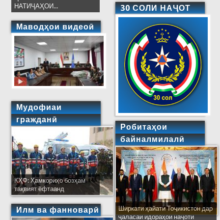
НАТИҶАҲОИ...
30 СОЛИ НАҶОТ
Маводҳои видеоӣ
Мудофиаи
гражданӣ
Робитаҳои
байналмилалӣ
КҲФ: Ҳамкориҳо бозҳам
тақвият ёфтаанд
Ширкати ҳайати Тоҷикистон дар
Илм ва фанноварӣ
ҷаласаи идораҳои наҷоти