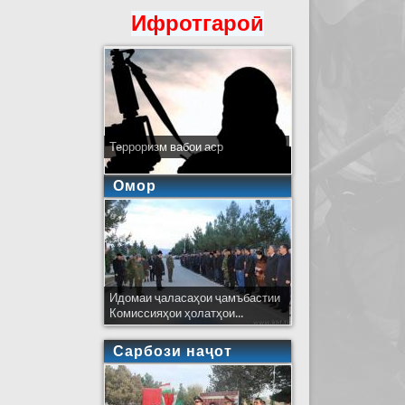
Ифротгароӣ
Терроризм вабои аср
Омор
Идомаи ҷаласаҳои ҷамъбастии
Комиссияҳои ҳолатҳои...
Сарбози наҷот