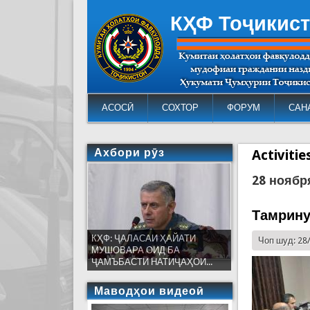
КҲФ Тоҷикис
АСОСӢ
СОХТОР
ФОРУМ
САН
Ахбори рӯз
Activiti
28 ноябр
Тамрину
КҲФ: ҶАЛАСАИ ҲАЙАТИ
Чоп шуд: 28
МУШОВАРА ОИД БА
ҶАМЪБАСТИ НАТИҶАҲОИ...
Маводҳои видеоӣ