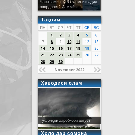
Чаро замин рӯ ба гармои шадид
овардааст? Илм чӣ...
Тақвим
ПН
ВТ
СР
ЧТ
ПТ
СБ
ВС
1
2
3
4
5
6
7
8
9
10
11
12
13
14
15
16
17
18
19
20
21
22
23
24
25
26
27
28
29
30
November 2022
Ҳаводиси олам
Тӯфонҳои харобкори август
Ҳоло дар сомона