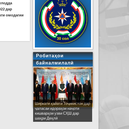
улодда
022 дар
ати омодагии
Робитаҳои
байналмилалӣ
Ширкати ҳайати Тоҷикистон дар
ҷаласаи идораҳои наҷоти
кишварҳои узви СҲШ дар
шаҳри Деҳлӣ