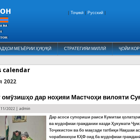
тон
|
Тоҷикӣ
|
Русский
|
АДҲОИ МЕЪЁРИИ ҲУҚУҚӢ
СТРАТЕГИЯИ МИЛЛӢ
ҶОЙИ КОР
es calendar
я 2022
 омӯзишҳо дар ноҳияи Мастчоҳи вилояти Су
/11/2022 |
admin
Дар асоси супориши раиси Кумитаи ҳолатҳо
ва мудофиаи граждании назди Ҳукумати Ҷу
Тоҷикистон ва бо мақсади татбиқи Нақшаи а
чорабиниҳои КҲФ оид ба мудофиаи гражданӣ