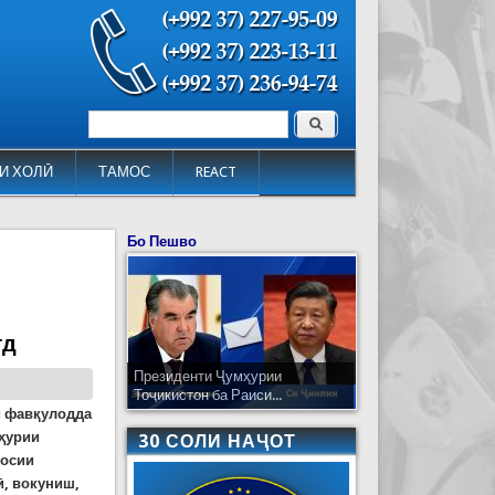
Поиск
Форма поиска
И ХОЛӢ
ТАМОС
REACT
Бо Пешво
ғд
Президенти Ҷумҳурии
Тоҷикистон ба Раиси...
и фавқулодда
мҳурии
30 СОЛИ НАҶОТ
сосии
, вокуниш,