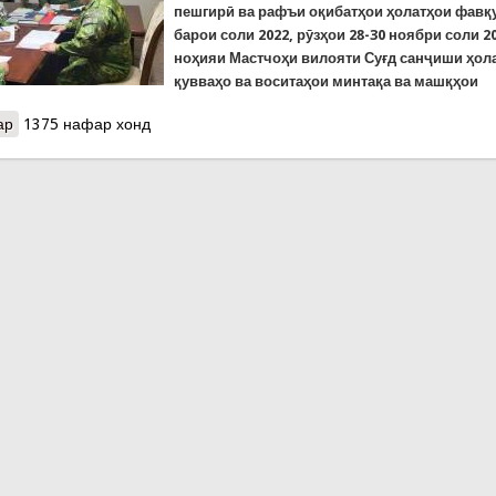
пешгирӣ ва рафъи оқибатҳои ҳолатҳои фавқ
барои соли 2022,
р
ӯзҳои 28-30 ноябри соли 2
ноҳияи М
астчоҳи
вилояти Суғд санҷиши ҳол
қувваҳо ва воситаҳои минтақа ва машқҳои
ар
о Тамрину омӯзишҳо дар ноҳияи Мастчоҳи вилояти Суғд
1375 нафар хонд