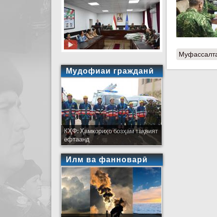
Муфассалт
Мудофиаи гражданӣ
КҲФ: Ҳамкориҳо бозҳам тақвият
ёфтаанд
Илм ва фанноварӣ