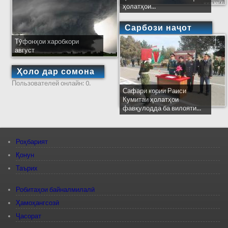
ҳолатҳои...
Сарбози наҷот
Тӯфонҳои харобкори
август
Ҳоло дар сомона
Пользователей онлайн: 0.
Сафари кории Раиси
Кумитаи ҳолатҳои
фавқулодда ба вилояти...
Роҳбарият
Қонун
Таърих
Робитаҳои байналмилалӣ
Ҳамоҳангсозӣ
Ҷасорат