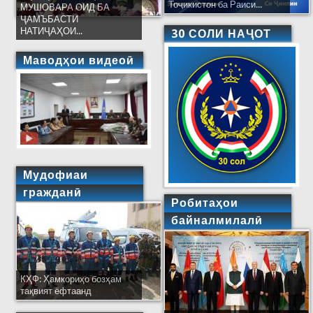
Тоҷикистон ба Раиси...
МУШОВАРА ОИД БА
ҶАМЪБАСТИ
НАТИҶАҲОИ...
30 СОЛИ НАҶОТ
Маводҳои видеоӣ
Мудофиаи
гражданӣ
Робитаҳои
байналмилалӣ
КҲФ: Ҳамкориҳо бозҳам
тақвият ёфтаанд