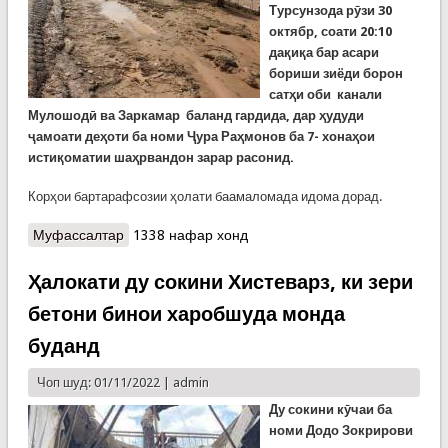
Турсунзода рӯзи 30
октябр, соати 20:10
да
қ
и
қ
а
бар асари
бориши зиёди борон
сатҳи оби канали
Мулошодӣ ва Заркамар баланд гардида, дар ҳудуди
ҷамоати деҳоти ба номи Ҷура Раҳмонов ба 7- хонаҳои
истиқоматии шаҳрвандон зарар расонид.
Корҳои бартарафсозии ҳолати баамаломада идома дорад.
Муфассалтар
о Борони рӯзи гузашта. Селҳо дар чанд
1338 нафар хонд
минтақаи кишвар
Ҳалокати ду сокини Хистеварз, ки зери
бетони бинои харобшуда монда
буданд
Чоп шуд: 01/11/2022 |
admin
Ду сокини кӯчаи ба
номи Додо Зокрирови