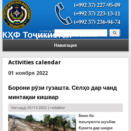
Поиск
КҲФ Тоҷикистон
Форма поиска
Навигация
Activities calendar
01 ноября 2022
Борони рӯзи гузашта. Селҳо дар чанд
минтақаи кишвар
Чоп шуд: 01/11/2022 |
redaktor
Бино ба
м
аълумоти
ш
уъбаи
Кумита дар шаҳри