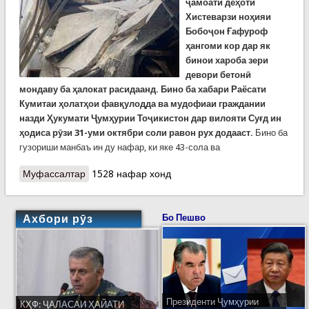
ҷамоати деҳоти
Хистеварзи ноҳияи
Бобоҷон Ғафуроф
ҳангоми кор дар як
бинои хароба зери
девори бетонӣ
мондаву ба ҳалокат расидаанд. Бино ба хабари Раёсати
Кумитаи ҳолатҳои фавқулодда ва мудофиаи граждании
назди Ҳукумати Ҷумҳурии Тоҷикистон дар вилояти Суғд ин
ҳодиса рӯзи 31-уми октябри соли равон рух додааст.
Бино ба
гузориши манбаъ ин ду нафар, ки яке 43-сола ва
Муфассалтар
о Ҳалокати ду сокини Хистеварз, ки зери бетони
1528 нафар хонд
бинои харобшуда монда буданд
Ахбори рӯз
Бо Пешво
Президенти Ҷумҳурии
КҲФ: ҶАЛАСАИ ҲАЙАТИ