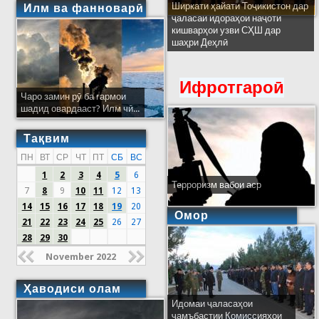
Ширкати ҳайати Тоҷикистон дар
Илм ва фанноварӣ
ҷаласаи идораҳои наҷоти
кишварҳои узви СҲШ дар
шаҳри Деҳлӣ
Ифротгароӣ
Чаро замин рӯ ба гармои
шадид овардааст? Илм чӣ...
Тақвим
ПН
ВТ
СР
ЧТ
ПТ
СБ
ВС
1
2
3
4
5
6
Терроризм вабои аср
7
8
9
10
11
12
13
14
15
16
17
18
19
20
Омор
21
22
23
24
25
26
27
28
29
30
November 2022
Ҳаводиси олам
Идомаи ҷаласаҳои
ҷамъбастии Комиссияҳои