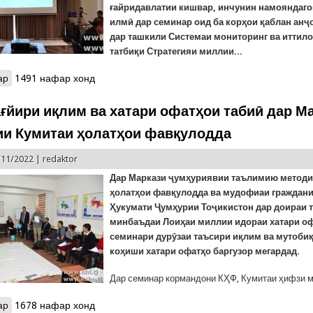
ғайридавлатии кишвар, инчунин намояндаг
илмӣ дар семинар оид ба корҳои қаблан ан
дар ташкили Системаи мониторинг ва иттило
татбиқи Стратегияи миллии...
ар
о Семинар оид ба ташкили Системаи мониторинг ва иттилоот
1491 нафар хонд
ағйири иқлим ва хатари офатҳои табиӣ дар М
и Кумитаи ҳолатҳои фавқулодда
/11/2022 |
redaktor
Дар Маркази ҷумҳуриявии таълимию методи
ҳолатҳои фавқулодда ва мудофиаи граждани
Ҳукумати Ҷумҳурии Тоҷикистон дар доираи 
минбаъдаи Лоиҳаи миллии идораи хатари оф
семинари дурӯзаи таъсири иқлим ва мутоби
коҳиши хатари офатҳо баргузор мегардад.
Дар семинар кормандони КҲФ, Кумитаи ҳифзи му
ар
о Баҳси тағйири иқлим ва хатари офатҳои табиӣ дар Маркази о
1678 нафар хонд