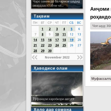
Чаро замин рӯ ба гармои шадид
овардааст? Илм чӣ...
Анҷоми 
Тақвим
роҳандо
ПН
ВТ
СР
ЧТ
ПТ
СБ
ВС
Чоп шуд: 30
1
2
3
4
5
6
7
8
9
10
11
12
13
14
15
16
17
18
19
20
21
22
23
24
25
26
27
28
29
30
November 2022
Ҳаводиси олам
Муфассалт
Тӯфонҳои харобкори август
Ҳоло дар сомона