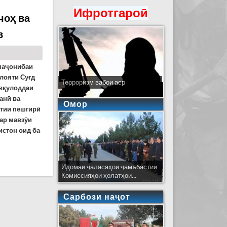
Ифротгароӣ
чоҳ ва
в
амаҷонибаи
лояти Суғд
Терроризм вабои аср
вқулоддаи
анӣ ва
Омор
атии пешгирӣ
ар мавзӯи
истон оид ба
андозии корҳои соҳилбандӣ дар ноҳияи Шаҳринав
Идомаи ҷаласаҳои ҷамъбастии
Комиссияҳои ҳолатҳои...
Сарбози наҷот