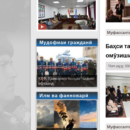
Муфассалт
Мудофиаи гражданӣ
Баҳси т
омӯзиши
Чоп шуд: 30
КҲФ: Ҳамкориҳо бозҳам тақвият
ёфтаанд
Илм ва фанноварӣ
Муфассалт