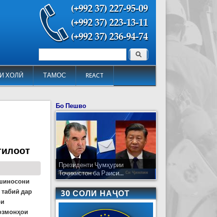
Поиск
Форма поиска
И ХОЛӢ
ТАМОС
REACT
Бо Пешво
тилоот
Президенти Ҷумҳурии
Тоҷикистон ба Раиси...
ршиносони
 табиӣ дар
30 СОЛИ НАҶОТ
ои
созмонҳои