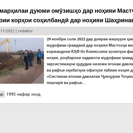
марҳилаи дуюми омӯзишҳо дар ноҳияи Маст
зии корҳои соҳилбандӣ дар ноҳияи Шаҳрина
/11/2022 |
redaktor
29 ноябри соли 2022 дар доираи машқҳои ҳ
мудофиаи гражданӣ дар ноҳияи М
астчоҳи
ви
кормандони КҲФ бо Комиссияи ҳолатҳои фа
ноҳия, роҳбарони хадамоти мудофиаи гражд
зерсистемаҳои ҳудудии низоми ягонаи давл
ва рафъи оқибатҳои офатҳои табиии ноҳия д
«Системаи ягонаи давлатии Ҷумҳурии Тоҷик
пешгирӣ ва рафъи...
ар
о Анҷоми марҳилаи дуюми омӯзишҳо дар ноҳияи Мастчоҳ ва роҳ
1995 нафар хонд