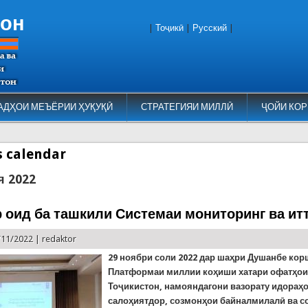
тон
|
Тоҷикӣ
|
Русский
|
АДҲОИ МЕЪЁРИИ ҲУҚУҚӢ
СТРАТЕГИЯИ МИЛЛӢ
ҶОЙИ КОР
es calendar
я 2022
 оид ба ташкили Системаи мониторинг ва ит
/11/2022 |
redaktor
29 ноябри соли
2022 дар шаҳри Душанбе ко
Платформаи миллии коҳиши хатари офатҳои
Тоҷикистон, намояндагони вазорату идораҳ
салоҳиятдор, созмонҳои байналмилалӣ ва 