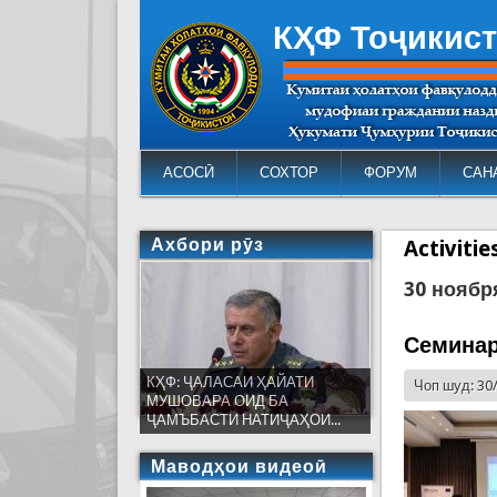
КҲФ Тоҷикис
АСОСӢ
СОХТОР
ФОРУМ
САН
Ахбори рӯз
Activiti
30 ноябр
Семинар
КҲФ: ҶАЛАСАИ ҲАЙАТИ
Чоп шуд: 30
МУШОВАРА ОИД БА
ҶАМЪБАСТИ НАТИҶАҲОИ...
Маводҳои видеоӣ