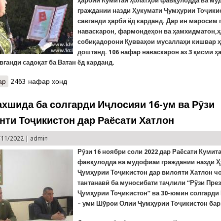
ҳарбии Кумитаи ҳолатҳои фавқулодда ва м
граждании назди Ҳукумати Ҷумҳурии Тоҷики
савганди ҳарбӣ ёд карданд. Дар ин маросим
наваскарон, фармондеҳон ва ҳамхидматон,
собиқадорони Қувваҳои мусаллаҳи кишвар ҳ
доштанд. 106 нафар наваскарон аз 3 қисми 
авганди садоқат ба Ватан ёд карданд.
ар
о Наваскарони даъвати тирамоҳӣ дар Боғи Ғалабаи ноҳияи Рӯда
2463 нафар хонд
ахшида ба солгарди Иҷлосияи 16-ум ва Рӯзи
нти Тоҷикистон дар Раёсати Хатлон
/11/2022 |
admin
Рӯзи
16 ноябри соли 2022 дар Раёсати Кумит
фавқулодда ва мудофиаи граждании назди 
Ҷумҳурии Тоҷикистон дар вилояти Хатлон ч
тантанавӣ ба муносибати таҷлили “Рўзи Пре
Ҷумҳурии Тоҷикистон” ва 30-юмин солгарди
– уми Шўрои Олии Ҷумҳурии Тоҷикистон бар