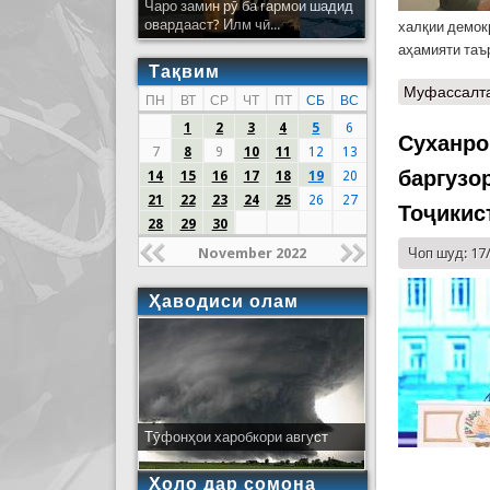
Чаро замин рӯ ба гармои шадид
овардааст? Илм чӣ...
халқии демок
аҳамияти таъ
Тақвим
Муфассалт
ПН
ВТ
СР
ЧТ
ПТ
СБ
ВС
1
2
3
4
5
6
Суханро
7
8
9
10
11
12
13
баргузо
14
15
16
17
18
19
20
21
22
23
24
25
26
27
Тоҷикис
28
29
30
November 2022
Чоп шуд: 17
Ҳаводиси олам
Тӯфонҳои харобкори август
Ҳоло дар сомона