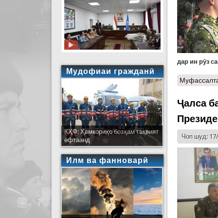
дар ин рӯз с
Мудофиаи гражданӣ
Муфассалт
Ҷалса б
Президе
КҲФ: Ҳамкориҳо бозҳам тақвият
Чоп шуд: 17
ёфтаанд
Илм ва фанноварӣ