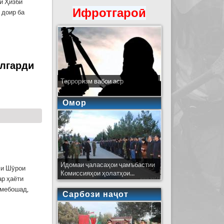
и Ҳизби
Ифротгароӣ
 доир ба
и Тоҷикистон дар Раёсати Хатлон
олгарди
и
Терроризм вабои аср
Омор
Идомаи ҷаласаҳои ҷамъбастии
ми Шӯрои
Комиссияҳои ҳолатҳои...
ар ҳаёти
 мебошад,
Сарбози наҷот
 ба ифтихори 30-юмин солгарди баргузории
ии Ҷумҳурии Тоҷикистон