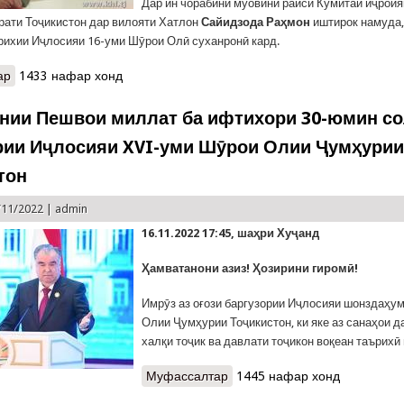
Дар ин чорабинӣ муовини раиси Кумитаи иҷроия
рати Тоҷикистон дар вилояти Хатлон
Сайидзода Раҳмон
иштирок намуда,
рихии Иҷлосияи 16-уми Шӯрои Олӣ суханронӣ кард.
ар
о Ҷалса бахшида ба солгарди Иҷлосияи 16-ум ва Рӯзи Президент
1433 нафар хонд
нии Пешвои миллат ба ифтихори 30-юмин с
рии Иҷлосияи XVI-уми Шӯрои Олии Ҷумҳури
тон
/11/2022 |
admin
16.11.2022 17:45, шаҳри Хуҷанд
Ҳамватанони азиз! Ҳозирини гиромӣ!
Имрӯз аз оғози баргузории Иҷлосияи шонздаҳу
Олии Ҷумҳурии Тоҷикистон, ки яке аз санаҳои д
халқи тоҷик ва давлати тоҷикон воқеан таърихӣ
Муфассалтар
о Суханронии Пешвои миллат
1445 нафар хонд
Иҷлосияи XVI-уми Шӯрои Ол