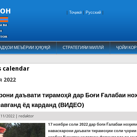
тон
|
Тоҷикӣ
|
Русский
|
АДҲОИ МЕЪЁРИИ ҲУҚУҚӢ
СТРАТЕГИЯИ МИЛЛӢ
ҶОЙИ КОР
es calendar
я 2022
рони даъвати тирамоҳӣ дар Боғи Ғалабаи но
савганд ёд карданд (ВИДЕО)
/11/2022 |
redaktor
17 ноябр
и соли
2022
дар боғи Ғалабаи ноҳия
наваскарони даъвати тирамоҳии соли ҷории