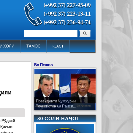
Поиск
Форма поиска
И ХОЛӢ
ТАМОС
REACT
Бо Пешво
ҳияи
Президенти Ҷумҳурии
Тоҷикистон ба Раиси...
30 СОЛИ НАҶОТ
и Рӯдакӣ
 Қисми