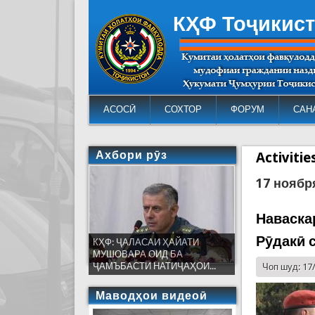
КҲФ Тоҷикис
АСОСӢ
СОХТОР
ФОРУМ
САН
Ахбори рӯз
Activiti
17 ноябр
Наваска
Рӯдакӣ 
КҲФ: ҶАЛАСАИ ҲАЙАТИ
МУШОВАРА ОИД БА
ҶАМЪБАСТИ НАТИҶАҲОИ...
Чоп шуд: 17
Маводҳои видеоӣ