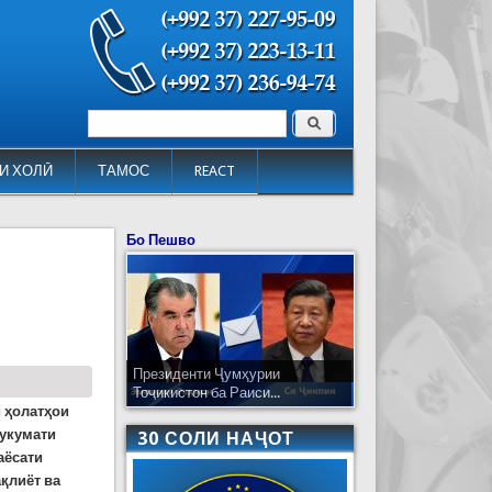
Поиск
Форма поиска
И ХОЛӢ
ТАМОС
REACT
Бо Пешво
Президенти Ҷумҳурии
Тоҷикистон ба Раиси...
и ҳолатҳои
Ҳукумати
30 СОЛИ НАҶОТ
аёсати
ақлиёт
ва