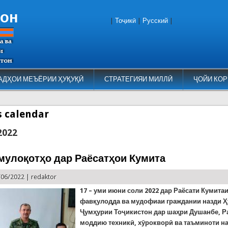
тон
|
Тоҷикӣ
|
Русский
|
АДҲОИ МЕЪЁРИИ ҲУҚУҚӢ
СТРАТЕГИЯИ МИЛЛӢ
ҶОЙИ КОР
es calendar
2022
мулоқотҳо дар Раёсатҳои Кумита
/06/2022 |
redaktor
17 – уми июн
и соли
2022
дар Раёсати Кумита
фавқулодда ва мудофиаи граждании назди 
Ҷумҳурии Тоҷикистон дар шаҳри Душанбе,
Р
моддию техникӣ, хӯрокворӣ ва таъминоти н