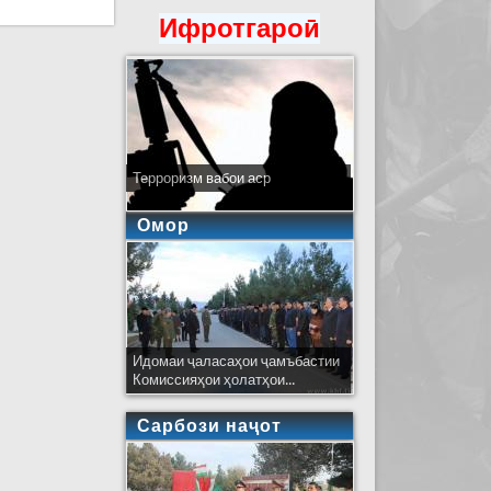
Ифротгароӣ
Терроризм вабои аср
Омор
Идомаи ҷаласаҳои ҷамъбастии
Комиссияҳои ҳолатҳои...
Сарбози наҷот