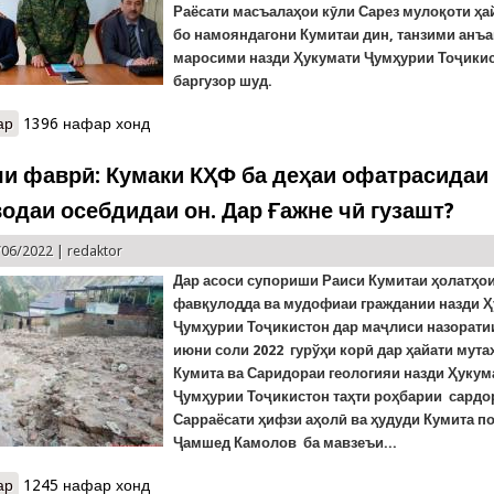
Раёсати масъалаҳои кӯли Сарез мулоқоти ҳа
бо намояндагони Кумитаи дин, танзими анъа
маросими назди Ҳукумати Ҷумҳурии Тоҷики
баргузор шуд.
ар
о Дидору мулоқотҳо дар Раёсатҳои Кумита
1396 нафар хонд
и фаврӣ: Кумаки КҲФ ба деҳаи офатрасидаи
водаи осебдидаи он. Дар Ғажне чӣ гузашт?
/06/2022 |
redaktor
Дар асоси супориши Раиси
Кумитаи ҳолатҳо
фавқулодда ва мудофиаи граждании назди 
Ҷумҳурии Тоҷикистон
дар маҷлиси назоратии
июни соли 2022 гурўҳи корӣ дар ҳайати мут
Кумита ва Саридораи геологияи назди Ҳукум
Ҷумҳурии Тоҷикистон таҳти роҳбарии сардо
Сарраёсати
ҳ
ифзи
а
ҳ
о
лӣ ва ҳудуди Кумита п
Ҷамшед Камолов ба мавзеъи...
ар
о Вокуниши фаврӣ: Кумаки КҲФ ба деҳаи офатрасидаи Ғажне ва 
1245 нафар хонд