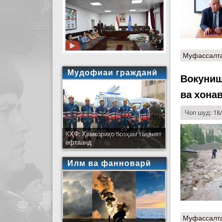
Муфассалт
Мудофиаи гражданӣ
Вокуниш
ва хона
Чоп шуд: 18
КҲФ: Ҳамкориҳо бозҳам тақвият
ёфтаанд
Илм ва фанноварӣ
Муфассалт