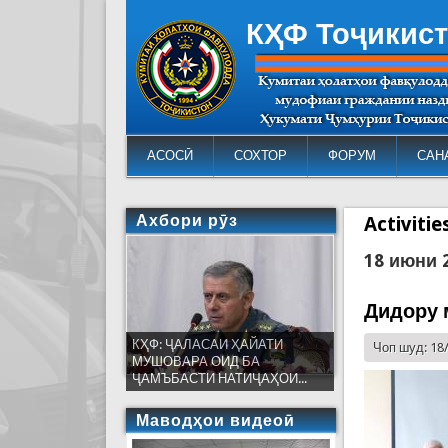
КҲФ Тоҷикис
АСОСӢ
СОХТОР
ФОРУМ
САН
Ахбори рӯз
Activiti
18 июни 
Дидору 
КҲФ: ҶАЛАСАИ ҲАЙАТИ
Чоп шуд: 18
МУШОВАРА ОИД БА
ҶАМЪБАСТИ НАТИҶАҲОИ...
Маводҳои видеоӣ