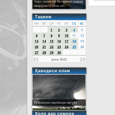
Чаро замин рӯ ба гармои шадид
овардааст? Илм чӣ...
Тақвим
ПН
ВТ
СР
ЧТ
ПТ
СБ
ВС
1
2
3
4
5
6
7
8
9
10
11
12
13
14
15
16
17
18
19
20
21
22
23
24
25
26
27
28
29
30
June 2022
Ҳаводиси олам
Тӯфонҳои харобкори август
Ҳоло дар сомона