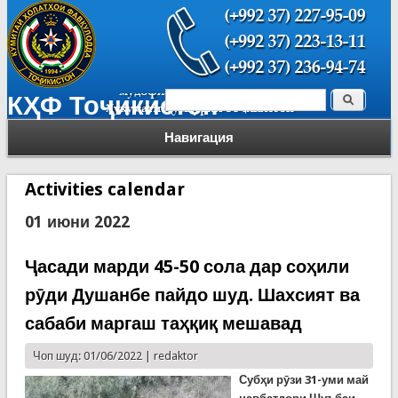
Поиск
КҲФ Тоҷикистон
Форма поиска
Навигация
Activities calendar
01 июни 2022
Ҷасади марди 45-50 сола дар соҳили
рӯди Душанбе пайдо шуд. Шахсият ва
сабаби маргаш таҳқиқ мешавад
Чоп шуд: 01/06/2022 |
redaktor
Субҳи рӯзи 31-уми май