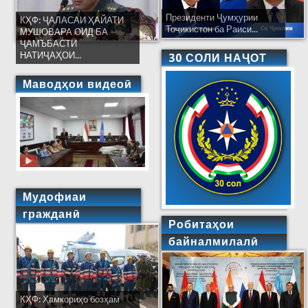
Президенти Ҷумҳурии
КҲФ: ҶАЛАСАИ ҲАЙАТИ
Тоҷикистон ба Раиси...
МУШОВАРА ОИД БА
ҶАМЪБАСТИ
НАТИҶАҲОИ...
30 СОЛИ НАҶОТ
Маводҳои видеоӣ
Мудофиаи
гражданӣ
Робитаҳои
байналмилалӣ
КҲФ: Ҳамкориҳо бозҳам