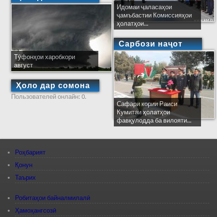
Идомаи ҷаласаҳои
ҷамъбастии Комиссияҳои
ҳолатҳои...
Сарбози наҷот
Тӯфонҳои харобкори
август
Ҳоло дар сомона
Пользователей онлайн: 0.
Сафари кории Раиси
Кумитаи ҳолатҳои
фавқулодда ба вилояти...
Роҳбарият
Қонун
Таърих
Робитаҳои байналмилалӣ
Ҳамоҳангсозӣ