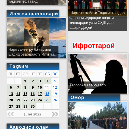
тақвият ёфтаанд
Ширкати ҳайати Тоҷикистон дар
Илм ва фанноварӣ
ҷаласаи идораҳои наҷоти
кишварҳои узви СҲШ дар
шаҳри Деҳлӣ
Ифротгароӣ
Чаро замин рӯ ба гармои
шадид овардааст? Илм чӣ...
Тақвим
ПН
ВТ
СР
ЧТ
ПТ
СБ
ВС
1
2
3
4
5
Терроризм вабои аср
6
7
8
9
10
11
12
13
14
15
16
17
18
19
Омор
20
21
22
23
24
25
26
27
28
29
30
June 2022
Ҳаводиси олам