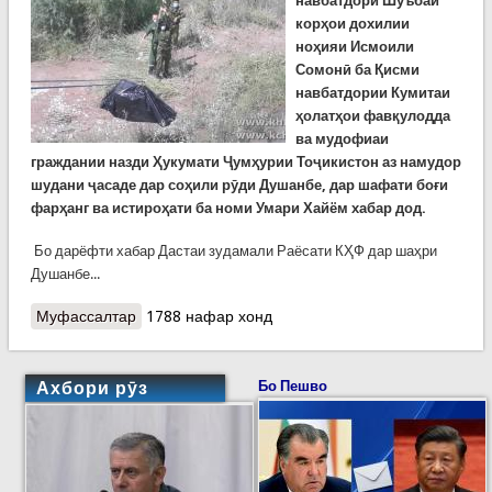
навбатдори Шуъбаи
корҳои дохилии
ноҳияи Исмоили
Сомонӣ ба Қисми
навбатдории Кумитаи
ҳолатҳои фавқулодда
ва мудофиаи
граждании назди Ҳукумати Ҷумҳурии Тоҷикистон аз намудор
шудани ҷасаде дар соҳили рӯди Душанбе, дар шафати боғи
фарҳанг ва истироҳати ба номи Умари Хайём хабар дод.
Бо дарёфти хабар Дастаи зудамали Раёсати КҲФ дар шаҳри
Душанбе...
Муфассалтар
о Ҷасади марди 45-50 сола дар соҳили рӯди
1788 нафар хонд
Душанбе пайдо шуд. Шахсият ва сабаби маргаш
таҳқиқ мешавад
Ахбори рӯз
Бо Пешво