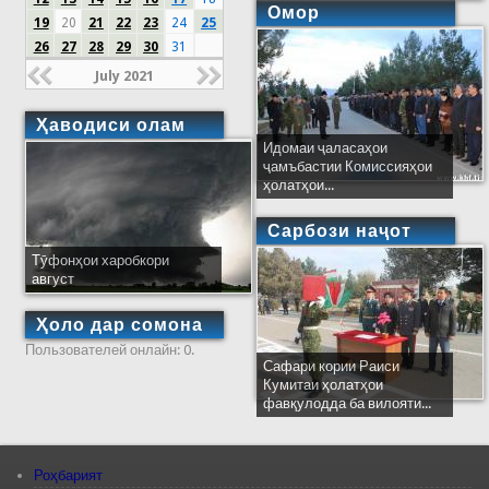
Омор
19
20
21
22
23
24
25
26
27
28
29
30
31
July 2021
Ҳаводиси олам
Идомаи ҷаласаҳои
ҷамъбастии Комиссияҳои
ҳолатҳои...
Сарбози наҷот
Тӯфонҳои харобкори
август
Ҳоло дар сомона
Пользователей онлайн: 0.
Сафари кории Раиси
Кумитаи ҳолатҳои
фавқулодда ба вилояти...
Роҳбарият