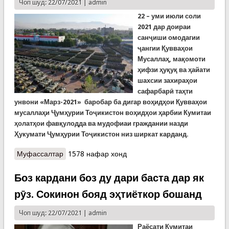
Чоп шуд: 22/07/2021 |
admin
22 – уми июли соли
2021 дар доираи
санҷиши омодагии
ҷангии Қувваҳои
Мусаллаҳ, мақомоти
ҳифзи ҳуқуқ ва ҳайати
шахсии захираҳои
сафарбарӣ таҳти
унвони «Марз-2021» баробар ба дигар воҳидҳои Қувваҳои
мусаллаҳи Ҷумҳурии Тоҷикистон воҳидҳои ҳарбии Кумитаи
ҳолатҳои фавқулодда ва мудофиаи граждании назди
Ҳукумати Ҷумҳурии Тоҷикистон низ ширкат карданд.
Муфассалтар
о Ширкати хизматчиёни ҳарбии КҲФ дар
1578 нафар хонд
омӯзиши “Марз-2021” (ВИДЕО)
Боз кардани боз ду дари баста дар як
рӯз. Сокинон бояд эҳтиёткор бошанд
Чоп шуд: 22/07/2021 |
admin
Раёсати Кумитаи