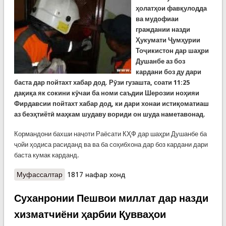
ҳолатҳои фавқулодда
ва мудофиаи
граждании назди
Ҳукумати Ҷумҳурии
Тоҷикистон дар шаҳри
Душанбе аз боз
кардани боз ду дари
баста дар пойтахт хабар дод. Рӯзи гузашта, соати 11:25
дақиқа як сокини кӯчаи ба номи саъдии Шерозии ноҳияи
Фирдавсии пойтахт хабар дод, ки дари хонаи истиқоматиаш
аз беэҳтиётӣ маҳкам шудаву вориди он шуда наметавонад.
Кормандони бахши наҷоти Раёсати КҲФ дар шаҳри Душанбе ба
ҷойи ҳодиса расиданд ва ва ба соҳибхона дар боз кардани дари
баста кумак карданд.
Муфассалтар
о Боз кардани боз ду дари баста дар як рӯз.
1817 нафар хонд
Сокинон бояд эҳтиёткор бошанд
Суханронии Пешвои миллат дар назди
хизматчиёни ҳарбии Қувваҳои