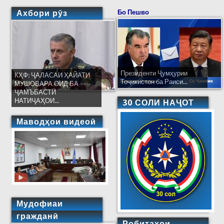
сербурдаи дигар бенатиҷа анҷомид
Ахбори рӯз
Бо Пешво
Президенти Ҷумҳурии
КҲФ: ҶАЛАСАИ ҲАЙАТИ
Тоҷикистон ба Раиси...
МУШОВАРА ОИД БА
ҶАМЪБАСТИ
НАТИҶАҲОИ...
30 СОЛИ НАҶОТ
Маводҳои видеоӣ
Мудофиаи
гражданӣ
Робитаҳои