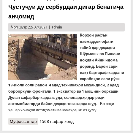
Ҷустуҷӯи ду сербурдаи дигар бенатиҷа
анҷомид
Чоп шуд: 22/07/2021 |
admin
Корҳои рафъи
паёмадҳои офати
табиӣ дар деҳаҳои
Шӯрмашк ва Пинюни
ноҳияи Айнӣ идома
доранд. Барои сари
вақт бартараф кардани
харобиҳои сели рӯзи
19-июли соли равон
4
адад
техника
ҳ
ои
му
ҳ
андис
ӣ, 2
адад
борборкуни
фронталӣ, 1
экскватор
ва
1
мошини
боркаши
Дулан
сафарбар
карда
шуда
,
селовардҳо
дар
ро
ҳ
и
автомобилгарди
байни
де
ҳ
а
ҳ
о
тоза
карда
шуд
.
| Бо роҳи
ҳашар хонаҳои истиқоматӣ ва кӯчаҳое, ки аз қуму
Муфассалтар
о Идомаи корҳои рафъи паёмадҳои офати
1568 нафар хонд
табиӣ дар Панҷекат ва Айнӣ. Ҷустуҷӯи ду