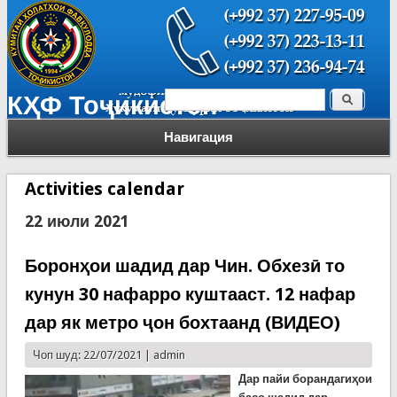
Поиск
КҲФ Тоҷикистон
Форма поиска
Навигация
Activities calendar
22 июли 2021
Боронҳои шадид дар Чин. Обхезӣ то
кунун 30 нафарро куштааст. 12 нафар
дар як метро ҷон бохтаанд (ВИДЕО)
Чоп шуд: 22/07/2021 |
admin
Дар пайи борандагиҳои