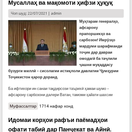
Мусаллаҳ ва мақомоти ҳифзи ҳуқуқ
Чоп шуд: 22/07/2021 |
admin
Муҳтарам генералҳо,
афсарону
прапоршикҳо ва
сарбозон!
Имрӯзҳо
мардуми шарафманди
тоҷик дар давраи
омодагӣ ба таҷлили
ҷашни муқаддасу
бузурги миллӣ – сисолагии истиқлоли давлатии Ҷумҳурии
Тоҷикистон қарор доранд
.
Ба ифтихори ин санаи тақдирсози таърихӣ ҳамаи шумо –
афсарону сарбозони далери Ватан, тамоми ҳайати шахсии
Муфассалтар
о Суханронии Пешвои миллат дар назди
1714 нафар хонд
хизматчиёни ҳарбии Қувваҳои Мусаллаҳ ва
мақомоти ҳифзи ҳуқуқ
Идомаи корҳои рафъи паёмадҳои
офати табиӣ дар Панҷекат ва Айнӣ.