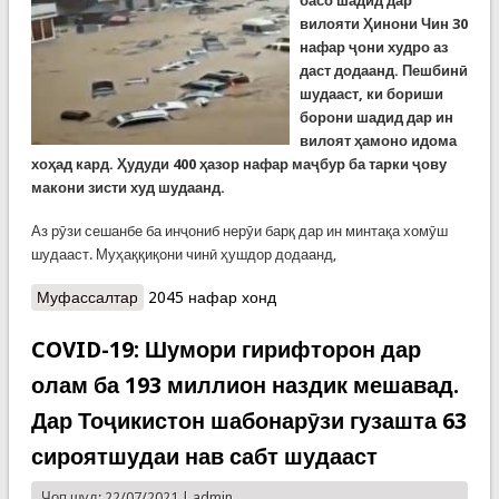
басо шадид дар
вилояти Ҳинони Чин 30
нафар ҷони худро аз
даст додаанд. Пешбинӣ
шудааст, ки бориши
борони шадид дар ин
вилоят ҳамоно идома
хоҳад кард. Ҳудуди 400 ҳазор нафар маҷбур ба тарки ҷову
макони зисти худ шудаанд.
Аз рӯзи сешанбе ба инҷониб нерӯи барқ дар ин минтақа хомӯш
шудааст. Муҳаққиқони чинӣ ҳушдор додаанд,
Муфассалтар
о Боронҳои шадид дар Чин. Обхезӣ то кунун 30
2045 нафар хонд
нафарро куштааст. 12 нафар дар як метро ҷон
бохтаанд (ВИДЕО)
COVID-19: Шумори гирифторон дар
олам ба 193 миллион наздик мешавад.
Дар Тоҷикистон шабонарӯзи гузашта 63
сироятшудаи нав сабт шудааст
Чоп шуд: 22/07/2021 |
admin