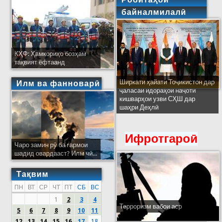
байналмилалӣ
КҲФ: Ҳамкориҳо бозҳам
тақвият ёфтаанд
Ширкати ҳайати Тоҷикистон дар
Илм ва фанноварӣ
ҷаласаи идораҳои наҷоти
кишварҳои узви СҲШ дар
шаҳри Деҳлӣ
Ифротгароӣ
Чаро замин рӯ ба гармои
шадид овардааст? Илм чӣ...
Тақвим
ПН
ВТ
СР
ЧТ
ПТ
СБ
ВС
1
2
3
4
Терроризм вабои аср
5
6
7
8
9
10
11
12
13
14
15
16
17
18