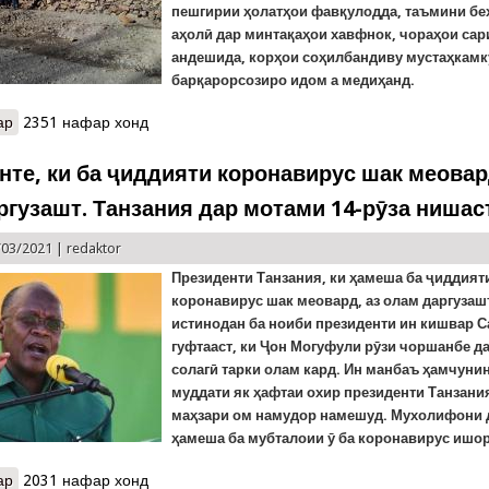
пешгирии ҳолатҳои фавқулодда, таъмини бе
аҳолӣ дар минтақаҳои хавфнок, чораҳои сар
андешида
,
корҳои соҳилбандиву мустаҳкамк
барқарорсоз
иро идом а медиҳанд.
ар
о Тадбирҳо барои таъмини бехатарии аҳолӣ дар Суғд
2351 нафар хонд
нте, ки ба ҷиддияти коронавирус шак меовар
ргузашт. Танзания дар мотами 14-рӯза нишас
/03/2021 |
redaktor
Президенти Танзания, ки ҳамеша ба ҷиддият
коронавирус шак меовард, аз олам даргуза
истинодан ба ноиби президенти ин кишвар 
гуфтааст, ки Ҷон Могуфули рӯзи чоршанбе да
солагӣ тарки олам кард. Ин манбаъ ҳамчунин
муддати як ҳафтаи охир президенти Танзани
маҳзари ом намудор намешуд. Мухолифони 
ҳамеша ба мубталоии ӯ ба коронавирус ишор
ар
о Президенте, ки ба ҷиддияти коронавирус шак меовард, аз олам
2031 нафар хонд