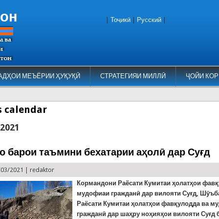
тон
|
Тоҷикӣ
|
Русский
|
АДҲОИ МЕЪЁРИИ ҲУҚУҚӢ
СТРАТЕГИЯИ МИЛЛӢ
ҶОЙИ КОР
es calendar
 2021
о барои таъмини бехатарии аҳолӣ дар Суғд
/03/2021 |
redaktor
К
ормандони Раёсати Кумитаи ҳолатҳои фавқ
мудофиаи гражданӣ дар вилояти Суғд, Шӯъб
Раёсати Кумитаи ҳолатҳои фавқулодда ва м
гражданӣ дар шаҳру ноҳияҳои вилояти Суғд 