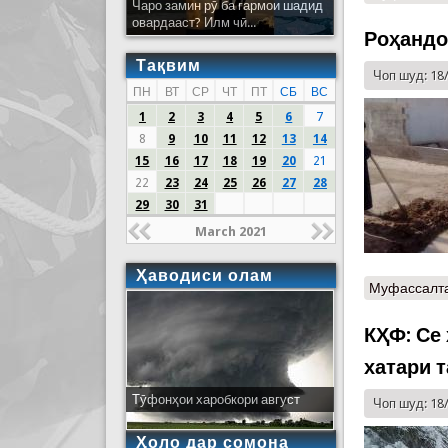
Чаро замин рӯ ба гармои шадид
овардааст? Илм чӣ...
Роҳандо
Тақвим
Чоп шуд: 18
ПН
ВТ
СР
ЧТ
ПТ
СБ
ВС
1
2
3
4
5
6
7
8
9
10
11
12
13
14
15
16
17
18
19
20
21
22
23
24
25
26
27
28
29
30
31
March 2021
Ҳаводиси олам
Муфассалт
КҲФ: Се
хатари 
Тӯфонҳои харобкори август
Чоп шуд: 18
Ҳоло дар сомона