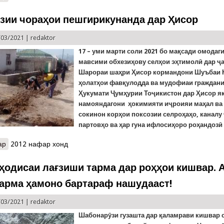
зии чораҳои пешгирикунанда дар Ҳисор
/03/2021 |
redaktor
17 – уми марти соли 2021 бо мақсади омодаг
мавсими обхезиҳову селҳои эҳтимолӣ дар ҷ
Шарораи шаҳри Ҳисор кормандони Шуъбаи 
ҳолатҳои фавқулодда ва мудофиаи граждани
Ҳукумати Ҷумҳурии Тоҷикистон дар Ҳисор я
намояндагони ҳокимияти иҷроияи маҳал ва
сокинон корҳои поксозии селроҳаҳо, каналу
партовҳо ва ҳар гуна ифлосиҳоро роҳандозӣ
ар
о Роҳандозии чораҳои пешгирикунанда дар Ҳисор
2012 нафар хонд
 ҳодисаи лағзиши тарма дар роҳҳои кишвар.
тарма ҳамоно бартараф нашудааст!
/03/2021 |
redaktor
Шабонарӯзи гузашта дар қаламрави кишвар 