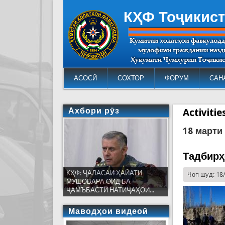
КҲФ Тоҷикис
АСОСӢ
СОХТОР
ФОРУМ
САН
Ахбори рӯз
Activiti
18 марти
Тадбирҳ
КҲФ: ҶАЛАСАИ ҲАЙАТИ
Чоп шуд: 18
МУШОВАРА ОИД БА
ҶАМЪБАСТИ НАТИҶАҲОИ...
Маводҳои видеоӣ