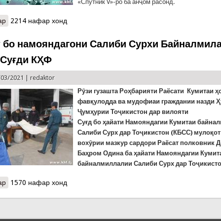
«Спутник V»-ро ба анҷом расонд.
ар
о COVID-19: Филиппин вуруди хориҷиён ба ин кишварро муддати
2214 нафар хонд
 бо намояндагони Салиби Сурхи Байналмила
 Суғди КҲФ
/03/2021 |
redaktor
Рӯзи гузашта Роҳбарияти Раёсати Кумитаи ҳ
фавқулодда ва мудофиаи граждании
назди 
Ҷумҳурии Тоҷикистон дар вилояти
Суғд
бо
ҳайати
Намояндагии Кумитаи байна
Салиби Сурх дар Тоҷикистон (КБСС)
мулоқот
вохӯрии мазкур сардори Раёсат полковник 
Баҳром Одина б
а ҳайати
Намояндагии Кумит
байналмиллалии Салиби Сурх дар Тоҷикистон
ар
о Мулоқот бо намояндагони Салиби Сурхи Байналмилал дар Раё
1570 нафар хонд