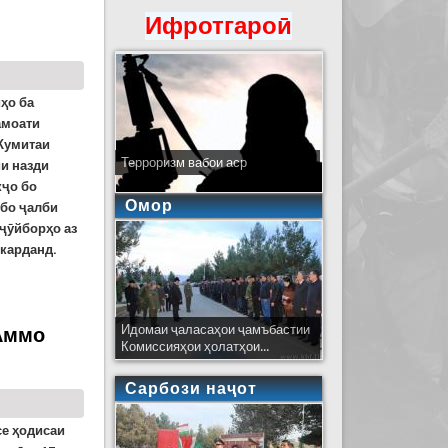
Ифротгароӣ
иҳо ба
амоати
Кумитаи
Терроризм вабои аср
и назди
кҷо бо
Омор
 бо ҷалби
 ҷӯйборҳо аз
 карданд.
Идомаи ҷаласаҳои ҷамъбастии
 Аммо
Комиссияҳои ҳолатҳои...
Сарбози наҷот
се ҳодисаи