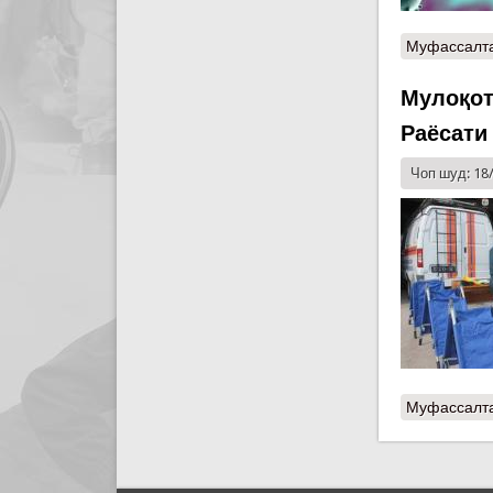
Муфассалт
Мулоқот
Раёсати
Чоп шуд: 18
Муфассалт