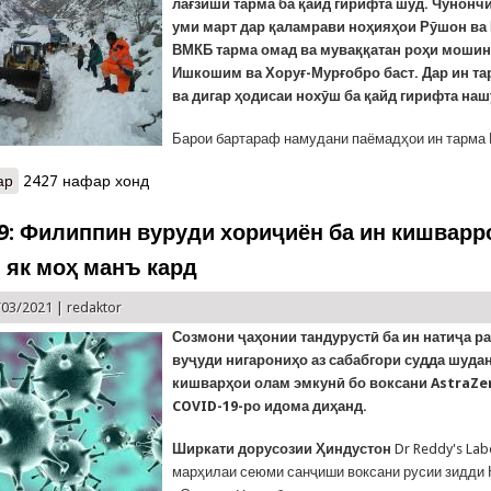
лағзиши тарма ба қайд гирифта шуд. Чунончӣ,
уми март дар қаламрави ноҳияҳои Рӯшон в
ВМКБ тарма омад ва муваққатан роҳи мошин
Ишкошим ва Хоруғ-Мурғобро баст. Дар ин та
ва дигар ҳодисаи нохӯш ба қайд гирифта наш
Барои бартараф намудани паёмадҳои ин тарма В
ар
о КҲФ: Се ҳодисаи лағзиши тарма дар роҳҳои кишвар. Аммо хат
2427 нафар хонд
9: Филиппин вуруди хориҷиён ба ин кишварр
 як моҳ манъ кард
/03/2021 |
redaktor
Созмони ҷаҳонии тандурустӣ ба ин натиҷа ра
вуҷуди нигарониҳо аз сабабгори судда шуда
кишварҳои олам эмкунӣ бо воксани AstraZe
COVID-19-ро идома диҳанд.
Ширкати дорусозии
Ҳиндустон
Dr Reddy's Lab
марҳилаи сеюми санҷиши воксани русии зидди