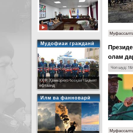
Муфассалт
Мудофиаи гражданӣ
Президе
олам да
Чоп шуд: 18
КҲФ: Ҳамкориҳо бозҳам тақвият
ёфтаанд
Илм ва фанноварӣ
Муфассалт