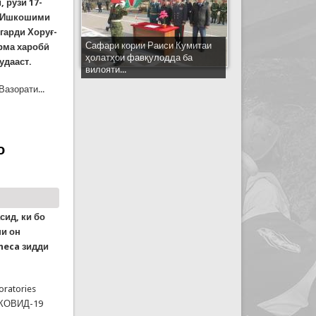
 рӯзи 17-
а Ишкошими
гарди Хоруғ-
Сафари кории Раиси Кумитаи
рма харобӣ
ҳолатҳои фавқулодда ба
удааст.
вилояти...
азорати...
ари тарма ҳамоно бартараф нашудааст!
о
сид, ки бо
ни он
neca зидди
oratories
 КОВИД-19