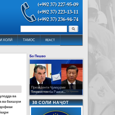
Поиск
Форма поиска
И ХОЛӢ
ТАМОС
REACT
Бо Пешво
Президенти Ҷумҳурии
Тоҷикистон ба Раиси...
улодда ва
а ва бахшҳои
30 СОЛИ НАҶОТ
удофиаи
баҳри