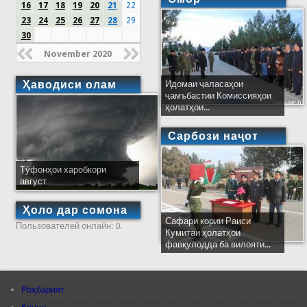
16
17
18
19
20
21
22
23
24
25
26
27
28
29
30
November 2020
Ҳаводиси олам
Идомаи ҷаласаҳои
ҷамъбастии Комиссияҳои
ҳолатҳои...
Сарбози наҷот
Тӯфонҳои харобкори
август
Ҳоло дар сомона
Сафари кории Раиси
Пользователей онлайн: 0.
Кумитаи ҳолатҳои
фавқулодда ба вилояти...
Роҳбарият