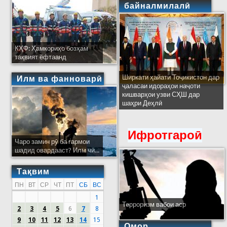
байналмилалӣ
КҲФ: Ҳамкориҳо бозҳам
тақвият ёфтаанд
Ширкати ҳайати Тоҷикистон дар
Илм ва фанноварӣ
ҷаласаи идораҳои наҷоти
кишварҳои узви СҲШ дар
шаҳри Деҳлӣ
Ифротгароӣ
Чаро замин рӯ ба гармои
шадид овардааст? Илм чӣ...
Тақвим
ПН
ВТ
СР
ЧТ
ПТ
СБ
ВС
1
Терроризм вабои аср
2
3
4
5
6
7
8
9
10
11
12
13
14
15
Омор