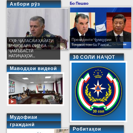
миллиард доллар ҷудо кунанд. 65 нафар
Ахбори рӯз
Бо Пешво
кормандони СҶТ ба коронавирус мубтало
шудаанд
Президенти Ҷумҳурии
КҲФ: ҶАЛАСАИ ҲАЙАТИ
Тоҷикистон ба Раиси...
МУШОВАРА ОИД БА
ҶАМЪБАСТИ
НАТИҶАҲОИ...
30 СОЛИ НАҶОТ
Маводҳои видеоӣ
Мудофиаи
гражданӣ
Робитаҳои