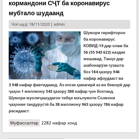
кормандони СҶТ ба коронавирус
мубтало шудаанд
Чоп шуд: 18/11/2020 |
admin
Шумори гирифторон
ба коронавирус
КОВИД-19 дар олам ба
56 (
55 943 622
)
наздик
мешавад. Танҳо дар
шабонарӯзи гузашта
боз 184 ҳазору 946
нафар афзудааст ва
3 948 нафар фавтидаанд. Аз оғози ҳамагирӣ аз ин беморӣ дар
ҷаҳон 1 миллиону 343 ҳазору 388 нафар ҷон бохтанд.
Шумори муолиҷашудагон тибқи маълумоти Созмони
ҷаҳонии тандурустӣ ба 38 миллиону 963 ҳазору 786 нафар
расидааст.
Муфассалтар
о Covid-19: Дабири кулли СММ аз сарварони
2282 нафар хонд
кишварҳои Гурӯҳи бист (G20) хост барои
мубориза бо коронавирус дар олам 28