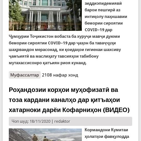
зиддиэпидемиявӣ
барои пешгирӣ аз
интиқолу паҳншавии
бемории сироятии
COVID–19 дар
Ҷумҳурии Тоҷикистон вобаста ба хуруҷи мавҷи дуюми
бемории сироятии COVID–19 дар ҷаҳон ба таваҷҷуҳи
шаҳрвандон мерасонад, ки қоидаҳои гигиенаи шахсиву
ҷамъиятӣ ва маслиҳату тавсияҳои табибону
мутахассисонро қатъиян риоя кунанд.
Муфассалтар
о Баргузории ҳама гуна чорабиниҳои солинавӣ
2108 нафар хонд
дар Тоҷикистон манъ шуд
Роҳандозии корҳои муҳофизатӣ ва
тоза кардани каналҳо дар қитъаҳои
хатарноки дарёи Кофарниҳон (ВИДЕО)
Чоп шуд: 18/11/2020 |
redaktor
Кормандони К
умитаи
ҳолатҳои фавқулодда