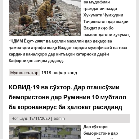
ва мудофиаи
граждании назди
Ҳукумати Ҷумҳурии
Тоҷикистон дар
шаҳри
Ваҳдат якҷо бо
намояндагони ҳукумат,
"ҶДММ Ёқут-2000" ва аҳолии маҳаллӣ дар деҳаҳо ва
ҷамоатҳои атрофи шаҳр Ваҳдат корҳои муҳофизатӣ ва тоза
кардани каналҳоро дар қитъаҳои хатарноки дарёи
Кафарн
иҳон
анҷом доданд.
Муфассалтар
о Роҳандозии корҳои муҳофизатӣ ва тоза
1918 нафар хонд
кардани каналҳо дар қитъаҳои хатарноки дарёи
Кофарниҳон (ВИДЕО)
КОВИД-19 ва сӯхтор. Дар оташсӯзии
бемористоне дар Руминия 10 мубтало
ба коронавирус ба ҳалокат расиданд
Чоп шуд: 18/11/2020 |
admin
Дар с
ӯ
хтори
бемористон
е дар