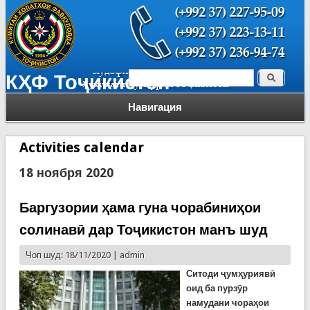
Поиск
КҲФ Тоҷикистон
Форма поиска
Навигация
Activities calendar
18 ноября 2020
Баргузории ҳама гуна чорабиниҳои
солинавӣ дар Тоҷикистон манъ шуд
Чоп шуд: 18/11/2020 |
admin
Ситоди ҷумҳуриявӣ
оид ба пурзӯр
намудани чораҳои