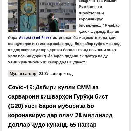
шаҳри Пятра-Нямси
Руминия, ки
гирифторони
коронавирус
бистарианд, 10 нафар
ҳалок шуданд. Дар ин
бора
Associated Press
истинодан ба мақомоти ҳолатҳои
фавқулодаи ин кишвар хабар дод. Дар хабар гуфта мешавд,
ки даҳ нафари дигар ҷароҳат бардоштаанд ва 7 тани онҳо
ҳоли вазнин доранд. Аз зарар дидани як духтур ва ду
ҳамшираи тиббӣ низ хабар дода шудааст.
Муфассалтар
о КОВИД-19 ва сӯхтор. Дар оташсӯзии
2305 нафар хонд
бемористоне дар Руминия 10 мубтало ба
коронавирус ба ҳалокат расиданд
Covid-19: Дабири кулли СММ аз
сарварони кишварҳои Гурӯҳи бист
(G20) хост барои мубориза бо
коронавирус дар олам 28 миллиард
доллар ҷудо кунанд. 65 нафар