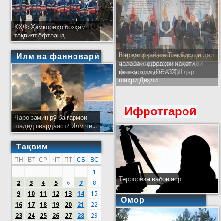
КҲФ: Ҳамкориҳо бозҳам
тақвият ёфтаанд
Ширкати ҳайати Тоҷикистон дар
Илм ва фанноварӣ
ҷаласаи идораҳои наҷоти
кишварҳои узви СҲШ дар
шаҳри Деҳлӣ
Ифротгароӣ
Чаро замин рӯ ба гармои
шадид овардааст? Илм чӣ...
Тақвим
ПН
ВТ
СР
ЧТ
ПТ
СБ
ВС
1
Терроризм вабои аср
2
3
4
5
6
7
8
9
10
11
12
13
14
15
Омор
16
17
18
19
20
21
22
23
24
25
26
27
28
29