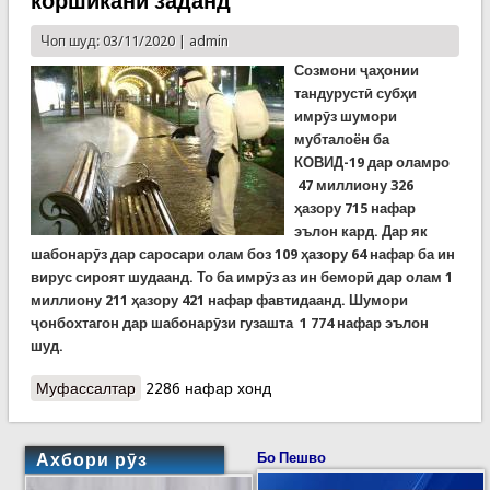
коршиканӣ заданд
Чоп шуд: 03/11/2020 |
admin
Созмони ҷаҳонии
тандурустӣ субҳи
имрӯз шумори
мубталоён ба
КОВИД-19 дар оламро
47 миллиону 326
ҳазору 715 нафар
эълон кард. Дар як
шабонарӯз дар саросари олам боз 109 ҳазору 64 нафар ба ин
вирус сироят шудаанд. То ба имрӯз аз ин беморӣ дар олам 1
миллиону 211 ҳазору 421 нафар фавтидаанд. Шумори
ҷонбохтагон дар шабонарӯзи гузашта 1 774 нафар эълон
шуд.
Муфассалтар
о Covid-19: Шумори мубталоён дар олам аз 47
2286 нафар хонд
миллион гузашт. Кормандони идораи гӯручӯби
Испания даст ба коршиканӣ заданд
Ахбори рӯз
Бо Пешво