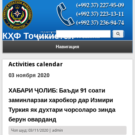
Поиск
КҲФ Тоҷикистон
Форма поиска
Навигация
Activities calendar
03 ноября 2020
ХАБАРИ ҶОЛИБ: Баъди 91 соати
заминларзаи харобкор дар Измири
Туркия як духтари чорсоларо зинда
берун оварданд
Чоп шуд: 03/11/2020 |
admin