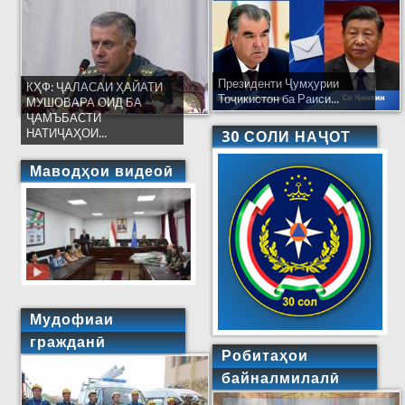
Президенти Ҷумҳурии
КҲФ: ҶАЛАСАИ ҲАЙАТИ
Тоҷикистон ба Раиси...
МУШОВАРА ОИД БА
ҶАМЪБАСТИ
НАТИҶАҲОИ...
30 СОЛИ НАҶОТ
Маводҳои видеоӣ
Мудофиаи
гражданӣ
Робитаҳои
байналмилалӣ