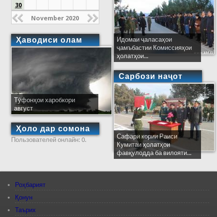
30
November 2020
Ҳаводиси олам
Идомаи ҷаласаҳои
ҷамъбастии Комиссияҳои
ҳолатҳои...
Сарбози наҷот
Тӯфонҳои харобкори
август
Ҳоло дар сомона
Сафари кории Раиси
Пользователей онлайн: 0.
Кумитаи ҳолатҳои
фавқулодда ба вилояти...
Роҳбарият
Қонун
Таърих