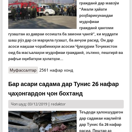
гражданӣ дар мавз
ӯ
и
“Амали
ҳ
айати
ро
ҳ
барикунандаи
мудофиаи
гражданӣ
ҳ
ангоми
гузаштан аз давраи осоишта ба замони ҷангӣ”, ки муддати
шаш рӯз дар се марҳила гузашт, ба анҷом расид. Он дар
асоси нақшаи чорабиниҳои асосии
Ҷ
ум
ҳ
урии То
ҷ
икистон
оид ба масъалаҳои мудофиаи гражданӣ, эътино, пешгирӣ ва
рафъи оқибатҳои ҳолатҳои...
Муфассалтар
о Анҷоми тамринҳои мукаммали мудофиаи
2561 нафар хонд
гражданӣ дар Левакант
Бар асари садама дар Тунис 26 нафар
ҷаҳонгардон ҷон бохтанд
Чоп шуд: 03/12/2019 |
redaktor
Теъдоди ҳалокшудагон
дар садамаи нақлиётӣ
дар Тунис ба 26 нафар
расид. Пештар аз