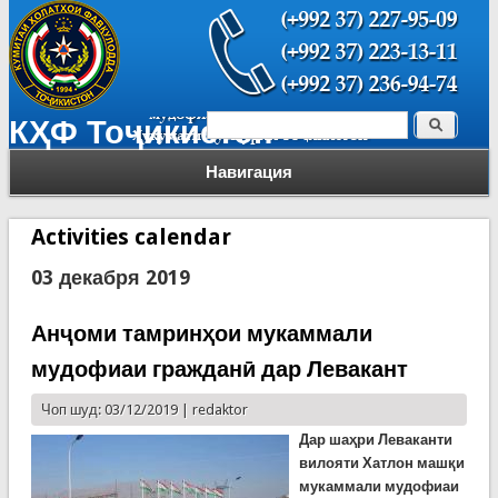
Поиск
КҲФ Тоҷикистон
Форма поиска
Навигация
Activities calendar
03 декабря 2019
Анҷоми тамринҳои мукаммали
мудофиаи гражданӣ дар Левакант
Чоп шуд: 03/12/2019 |
redaktor
Дар шаҳри Леваканти
вилояти Хатлон маш
қ
и
мукаммали мудофиаи