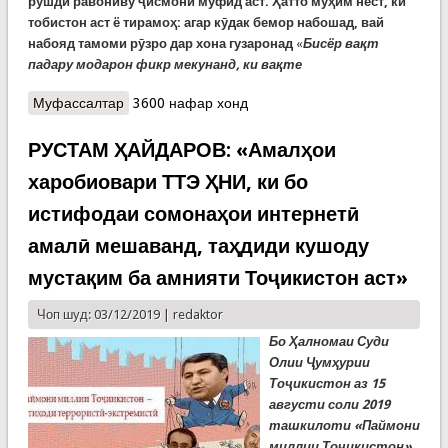
рушди равониву ҷисмонӣ муфид аст.
Ҳатто муҳим нест, ки
тобистон аст ё тирамоҳ: агар кӯдак бемор набошад, вай
набояд тамоми рӯзро дар хона гузаронад
«
Бисёр вақт
падару модарон фикр мекунанд, ки вақте
Муфассалтар
о Чаро дар сардии зимистон кӯдакон бояд дар
3600 нафар хонд
ҳавои кушод бозӣ кунанд?
РУСТАМ ҲАЙДАРОВ: «Амалҳои
харобиовари ТТЭ ҲНИ, ки бо
истифодаи сомонаҳои интернетӣ
амалӣ мешаванд, таҳдиди кушоду
мустақим ба амнияти Тоҷикистон аст»
Чоп шуд: 03/12/2019 |
redaktor
Бо Ҳалномаи Суди
Олии Ҷумҳурии
Тоҷикистон аз 15
августи соли 2019
ташкилоти «Паймони
миллии Тоҷикистон»