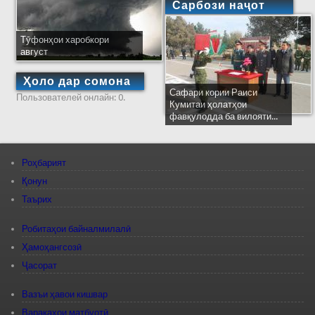
Сарбози наҷот
Тӯфонҳои харобкори
август
Ҳоло дар сомона
Сафари кории Раиси
Пользователей онлайн: 0.
Кумитаи ҳолатҳои
фавқулодда ба вилояти...
Роҳбарият
Қонун
Таърих
Робитаҳои байналмилалӣ
Ҳамоҳангсозӣ
Ҷасорат
Вазъи ҳавои кишвар
Варақаҳои матбуотӣ