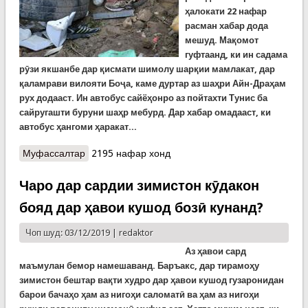
ҳалокати 22 нафар
расман хабар дода
мешуд. Мақомот
гуфтаанд, ки ин садама
рӯзи якшанбе дар қисмати шимолу шарқии мамлакат, дар
қаламрави вилояти Боҷа, каме дуртар аз шаҳри Айн-Драҳам
рух додааст. Ин автобус сайёҳонро аз пойтахти Тунис ба
сайругашти буруни шаҳр мебурд. Дар хабар омадааст, ки
автобус ҳангоми ҳаракат...
Муфассалтар
о Бар асари садама дар Тунис 26 нафар
2195 нафар хонд
ҷаҳонгардон ҷон бохтанд
Чаро дар сардии зимистон кӯдакон
бояд дар ҳавои кушод бозӣ кунанд?
Чоп шуд: 03/12/2019 |
redaktor
Аз ҳавои сард
маъмулан бемор намешаванд. Баръакс, дар тирамоҳу
зимистон бештар вақти худро дар ҳавои кушод гузаронидан
барои бачаҳо ҳам аз нигоҳи саломатӣ ва ҳам аз нигоҳи