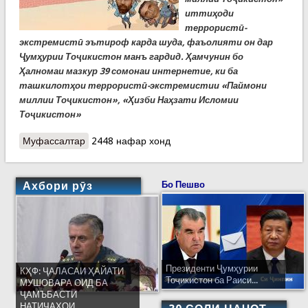
иттиҳоди
террористӣ-
экстремистӣ эътироф карда шуда, фаъолияти он дар
Ҷумҳурии Тоҷикистон манъ гардид. Ҳамчунин бо
Ҳалномаи мазкур 39 сомонаи интернетие, ки ба
ташкилотҳои террористӣ-экстремистии «Паймони
миллии Тоҷикистон», «Ҳизби Наҳзати Исломии
Тоҷикистон»
Муфассалтар
о РУСТАМ ҲАЙДАРОВ: «Амалҳои харобиовари
2448 нафар хонд
ТТЭ ҲНИ, ки бо истифодаи сомонаҳои
интернетӣ амалӣ мешаванд, таҳдиди кушоду
мустақим ба амнияти Тоҷикистон аст»
Ахбори рӯз
Бо Пешво
Президенти Ҷумҳурии
КҲФ: ҶАЛАСАИ ҲАЙАТИ
Тоҷикистон ба Раиси...
МУШОВАРА ОИД БА
ҶАМЪБАСТИ
НАТИҶАҲОИ...