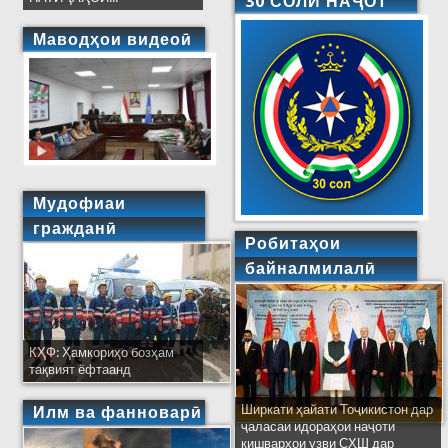
30 СОЛИ НАҶОТ
Маводҳои видеоӣ
Мудофиаи
гражданӣ
Робитаҳои
байналмилалӣ
КҲФ: Ҳамкориҳо бозҳам
тақвият ёфтаанд
Ширкати ҳайати Тоҷикистон дар
Ҷаласаи муштараки
Илм ва фанноварӣ
ҷаласаи идораҳои наҷоти
Платформаи миллии Ҷумҳурии
кишварҳои узви СҲШ дар
Тоҷикистон ва Гурӯҳи вокуниши