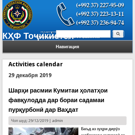
Поиск
КҲФ Тоҷикистон
Форма поиска
Навигация
Activities calendar
29 декабря 2019
Шарҳи расмии Кумитаи ҳолатҳои
фавқулодда дар бораи садамаи
пурқурбонӣ дар Ваҳдат
Чоп шуд: 29/12/2019 |
admin
Баъд аз зуҳри дирӯз