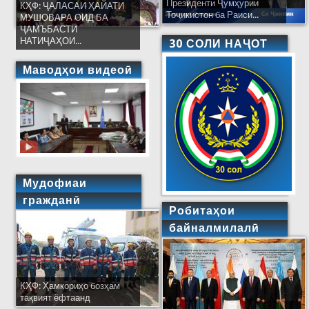
Президенти Ҷумҳурии
КҲФ: ҶАЛАСАИ ҲАЙАТИ
Тоҷикистон ба Раиси...
МУШОВАРА ОИД БА
ҶАМЪБАСТИ
НАТИҶАҲОИ...
30 СОЛИ НАҶОТ
Маводҳои видеоӣ
Мудофиаи
гражданӣ
Робитаҳои
байналмилалӣ
КҲФ: Ҳамкориҳо бозҳам
тақвият ёфтаанд