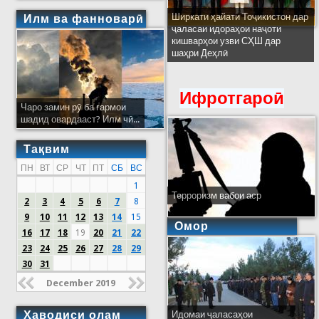
Ширкати ҳайати Тоҷикистон дар
Илм ва фанноварӣ
ҷаласаи идораҳои наҷоти
кишварҳои узви СҲШ дар
шаҳри Деҳлӣ
Ифротгароӣ
Чаро замин рӯ ба гармои
шадид овардааст? Илм чӣ...
Тақвим
ПН
ВТ
СР
ЧТ
ПТ
СБ
ВС
1
Терроризм вабои аср
2
3
4
5
6
7
8
9
10
11
12
13
14
15
Омор
16
17
18
19
20
21
22
23
24
25
26
27
28
29
30
31
December 2019
Ҳаводиси олам
Идомаи ҷаласаҳои