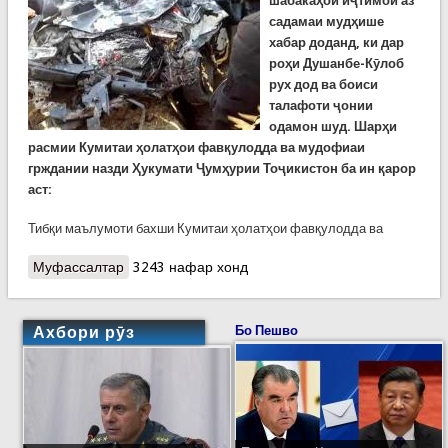
шабакаҳои иҷтимоӣ аз
садамаи мудҳише
хабар доданд, ки дар
роҳи Душанбе-Кӯлоб
рух дод ва боиси
талафоти ҷонии
одамон шуд. Шарҳи
расмии Кумитаи ҳолатҳои фавқулодда ва мудофиаи
грждании назди Ҳукумати Ҷумҳурии Тоҷикистон ба ин қарор
аст:
Тибқи маълумоти бахши Кумитаи ҳолатҳои фавқулодда ва
Муфассалтар
о Шарҳи расмии Кумитаи ҳолатҳои фавқулодда
3243 нафар хонд
дар бораи садамаи пурқурбонӣ дар Ваҳдат
Ахбори рӯз
Бо Пешво