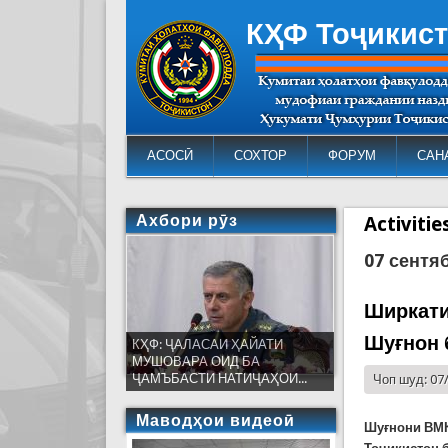
КҲФ Тоҷикис
АСОСӢ
СОХТОР
ФОРУМ
САН
Ахбори рӯз
Activiti
07 сентя
Ширкати
Шуғнон 
КҲФ: ҶАЛАСАИ ҲАЙАТИ
МУШОВАРА ОИД БА
ҶАМЪБАСТИ НАТИҶАҲОИ...
Чоп шуд: 07
Маводҳои видеоӣ
Шуғнони ВМК