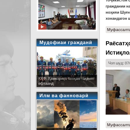
Тоҷикистон 
граждании н
ноҳияи Шуғн
хонандагон 
Муфассалт
Мудофиаи гражданӣ
Раёсатҳ
Истиқло
Чоп шуд: 07
КҲФ: Ҳамкориҳо бозҳам тақвият
ёфтаанд
Илм ва фанноварӣ
Муфассалт