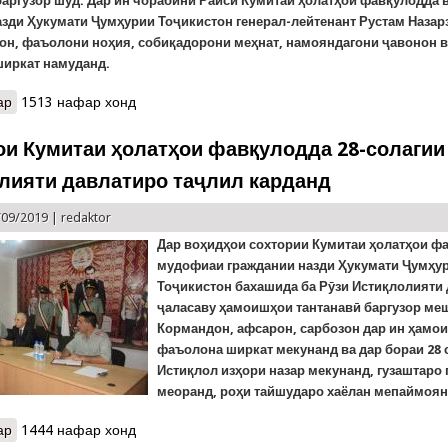
баргузор шуд. Дар ин чорабинӣ Раиси Кумитаи ҳолатҳои фавқулодда
азди Ҳукумати Ҷумҳурии Тоҷикистон генерал-лейтенант Рустам Назар
он, фаъолони ноҳия, собиқадорони меҳнат, намояндагони ҷавонон 
ширкат намуданд.
ар
о Ширкати генерал Назарзода дар ҷаласаи тантанавии ноҳияи Ш
1513 нафар хонд
ои Кумитаи ҳолатҳои фавқулодда 28-солагии
лияти давлатиро таҷлил карданд
/09/2019 |
redaktor
Дар воҳидҳои сохтории Кумитаи ҳолатҳои ф
мудофиаи граждании назди Ҳукумати Ҷумҳу
Тоҷикистон бахашида ба Рӯзи Истиқлолияти
ҷаласаву ҳамоишҳои тантанавӣ баргузор ме
Кормандон, афсарон, сарбозон дар ин ҳамо
фаъолона ширкат мекунанд ва дар бораи 28 
Истиқлол изҳори назар мекунанд, гузаштаро
меоранд, роҳи тайшударо хаёлан мепаймоян
ар
о Раёсатҳои Кумитаи ҳолатҳои фавқулодда 28-солагии Истиқлол
1444 нафар хонд