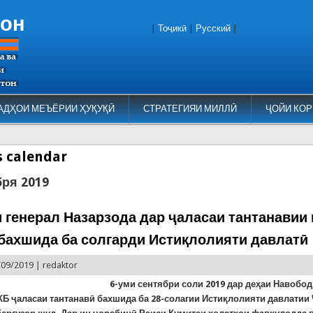
тон
|
Тоҷикӣ
|
Русский
|
АДҲОИ МЕЪЁРИИ ҲУҚУҚӢ
СТРАТЕГИЯИ МИЛЛӢ
ҶОЙИ КОР
es calendar
бря 2019
 генерал Назарзода дар ҷаласаи тантанавии
бахшида ба солгарди Истиқлолияти давлатӣ
/09/2019 |
redaktor
6-уми сентябри соли 2019 дар деҳаи Навобо
Б ҷаласаи тантанавӣ бахшида ба 28-солагии Истиқлолияти давлатии