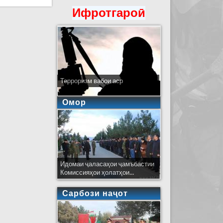
Ифротгароӣ
Терроризм вабои аср
Омор
Идомаи ҷаласаҳои ҷамъбастии
Комиссияҳои ҳолатҳои...
Сарбози наҷот