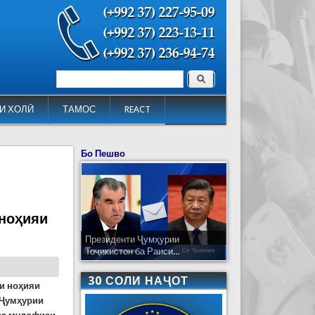
Поиск
Форма поиска
И ХОЛӢ
ТАМОС
REACT
Бо Пешво
 ноҳияи
Президенти Ҷумҳурии
Тоҷикистон ба Раиси...
30 СОЛИ НАҶОТ
ди ноҳияи
 Ҷумҳурии