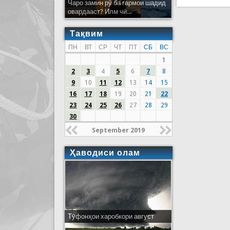
Чаро замин рӯ ба гармои шадид
овардааст? Илм чӣ...
Тақвим
ПН
ВТ
СР
ЧТ
ПТ
СБ
ВС
1
2
3
4
5
6
7
8
9
10
11
12
13
14
15
16
17
18
19
20
21
22
23
24
25
26
27
28
29
30
September 2019
Ҳаводиси олам
Тӯфонҳои харобкори август