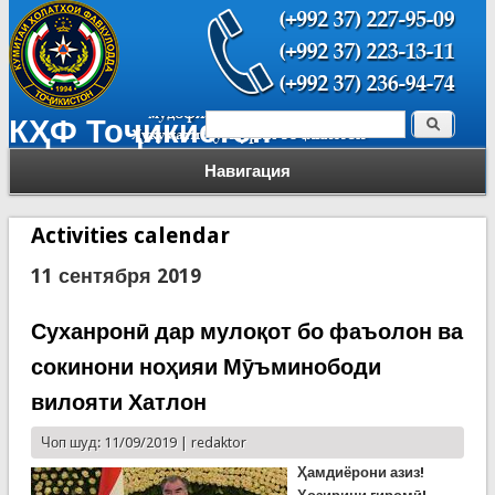
Поиск
КҲФ Тоҷикистон
Форма поиска
Навигация
Activities calendar
11 сентября 2019
Суханронӣ дар мулоқот бо фаъолон ва
сокинони ноҳияи Мӯъминободи
вилояти Хатлон
Чоп шуд: 11/09/2019 |
redaktor
Ҳамдиёрони азиз!