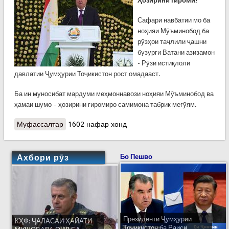
Ҳозирини гиромӣ!
Сафари навбатии мо ба
ноҳияи Мӯъминобод ба
рӯзҳои таҷлили ҷашни
бузурги Ватани азизамон
- Рӯзи истиқлоли
давлатии Ҷумҳурии Тоҷикистон рост омадааст.
Ба ин муносибат мардуми меҳмоннавози ноҳияи Мӯъминобод ва
ҳамаи шумо – ҳозирини гиромиро самимона табрик мегӯям.
Муфассалтар
о Суханронӣ дар мулоқот бо фаъолон ва
1602 нафар хонд
сокинони ноҳияи Мӯъминободи вилояти Хатлон
Ахбори рӯз
Бо Пешво
Президенти Ҷумҳурии
КҲФ: ҶАЛАСАИ ҲАЙАТИ
Тоҷикистон ба Раиси...