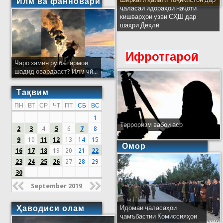
Илм ва фанноварӣ
ҷаласаи идораҳои наҷоти
кишварҳои узви СҲШ дар
шаҳри Деҳлӣ
Ифротгароӣ
Чаро замин рӯ ба гармои
шадид овардааст? Илм чӣ...
Тақвим
ПН
ВТ
СР
ЧТ
ПТ
СБ
ВС
1
Терроризм вабои аср
2
3
4
5
6
7
8
9
10
11
12
13
14
15
Омор
16
17
18
19
20
21
22
23
24
25
26
27
28
29
30
September 2019
Ҳаводиси олам
Идомаи ҷаласаҳои
ҷамъбастии Комиссияҳои