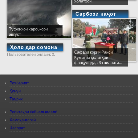
ҳолатҳои...
Сарбози наҷот
Тӯфонҳои харобкори
август
Ҳоло дар сомона
Сафари кории Раиси
Пользователей онлайн: 0.
Кумитаи ҳолатҳои
фавқулодда ба вилояти...
Роҳбарият
Қонун
Таърих
Робитаҳои байналмилалӣ
Ҳамоҳангсозӣ
Ҷасорат