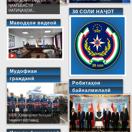
МУШОВАРА ОИД БА
ҶАМЪБАСТИ
НАТИҶАҲОИ...
30 СОЛИ НАҶОТ
Маводҳои видеоӣ
Мудофиаи
гражданӣ
Робитаҳои
байналмилалӣ
КҲФ: Ҳамкориҳо бозҳам
тақвият ёфтаанд
Ширкати ҳайати Тоҷикистон дар