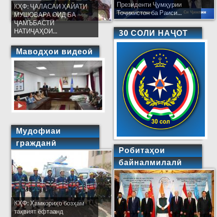
Президенти Ҷумҳурии
КҲФ: ҶАЛАСАИ ҲАЙАТИ
Тоҷикистон ба Раиси...
МУШОВАРА ОИД БА
ҶАМЪБАСТИ
НАТИҶАҲОИ...
30 СОЛИ НАҶОТ
Маводҳои видеоӣ
Мудофиаи
гражданӣ
Робитаҳои
байналмилалӣ
КҲФ: Ҳамкориҳо бозҳам
тақвият ёфтаанд