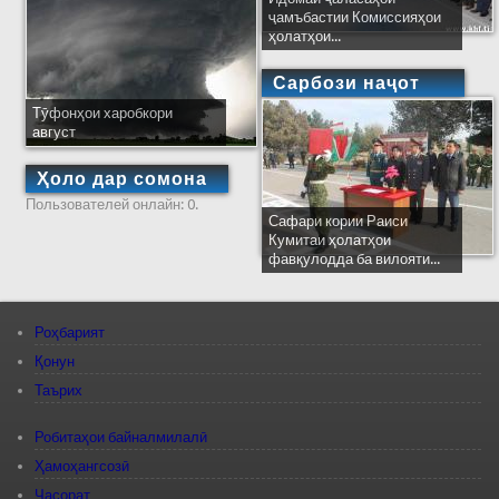
ҷамъбастии Комиссияҳои
ҳолатҳои...
Сарбози наҷот
Тӯфонҳои харобкори
август
Ҳоло дар сомона
Пользователей онлайн: 0.
Сафари кории Раиси
Кумитаи ҳолатҳои
фавқулодда ба вилояти...
Роҳбарият
Қонун
Таърих
Робитаҳои байналмилалӣ
Ҳамоҳангсозӣ
Ҷасорат