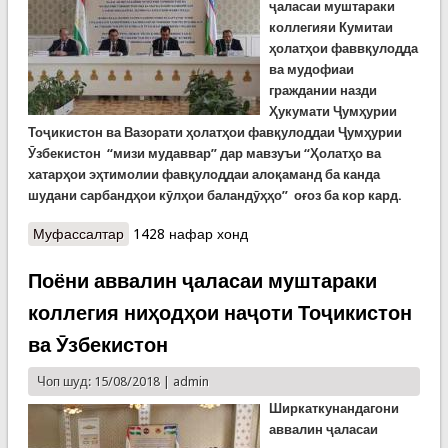
ҷаласаи муштараки
коллегияи Кумитаи
ҳолатҳои фаввқулодда
ва мудофиаи
граждании назди
Ҳукумати Ҷумҳурии
Тоҷикистон ва Вазорати ҳолатҳои фавқулоддаи Ҷумҳурии
Ӯзбекистон “мизи мудаввар” дар мавзуъи
“Ҳолатҳо ва
хатарҳои эҳтимолии фавқулоддаи алоқаманд ба канда
шудани сарбандҳои кӯлҳои баландӯҳҳо”
оғоз ба кор кард.
Муфассалтар
о Ҳамоиши “Ҳолатҳо ва хатарҳои эҳтимолии
1428 нафар хонд
фавқулоддаи алоқаманд ба канда шудани
сарбандҳои кӯлҳои баландӯҳҳо” дар пойтахти
Поёни аввалин ҷаласаи муштараки
кишвар
коллегия ниҳодҳои наҷоти Тоҷикистон
ва Ӯзбекистон
Чоп шуд: 15/08/2018 |
admin
Ширкаткунандагони
аввалин ҷаласаи