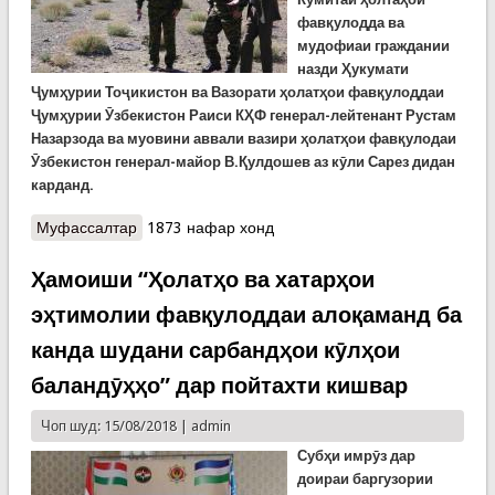
фавқулодда ва
мудофиаи граждании
назди Ҳукумати
Ҷумҳурии Тоҷикистон ва Вазорати ҳолатҳои фавқулоддаи
Ҷумҳурии Ӯзбекистон Раиси КҲФ генерал-лейтенант Рустам
Назарзода ва муовини аввали вазири ҳолатҳои фавқулодаи
Ӯзбекистон генерал-майор В.Қулдошев аз кӯли Сарез дидан
карданд.
Муфассалтар
о Боздид аз кӯли Сарез
1873 нафар хонд
Ҳамоиши “Ҳолатҳо ва хатарҳои
эҳтимолии фавқулоддаи алоқаманд ба
канда шудани сарбандҳои кӯлҳои
баландӯҳҳо” дар пойтахти кишвар
Чоп шуд: 15/08/2018 |
admin
Субҳи имрӯз
дар
доираи баргузории