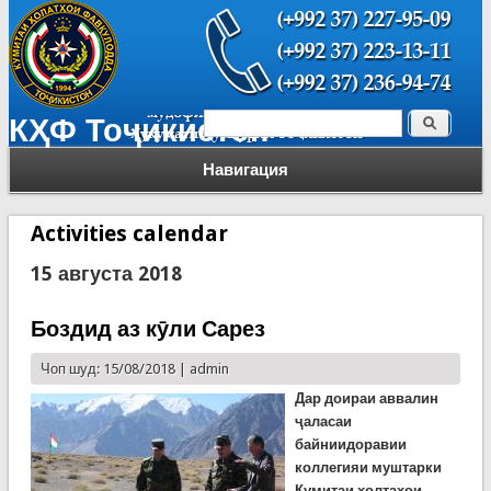
Поиск
КҲФ Тоҷикистон
Форма поиска
Навигация
Activities calendar
15 августа 2018
Боздид аз кӯли Сарез
Чоп шуд: 15/08/2018 |
admin
Дар доираи аввалин
ҷаласаи
байниидоравии
коллегияи муштарки
Кумитаи ҳолтаҳои