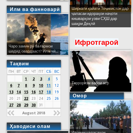
Ширкати ҳайати Тоҷикистон дар
Илм ва фанноварӣ
ҷаласаи идораҳои наҷоти
кишварҳои узви СҲШ дар
шаҳри Деҳлӣ
Ифротгароӣ
Чаро замин рӯ ба гармои
шадид овардааст? Илм чӣ...
Тақвим
ПН
ВТ
СР
ЧТ
ПТ
СБ
ВС
1
2
3
4
5
Терроризм вабои аср
6
7
8
9
10
11
12
13
14
15
16
17
18
19
Омор
20
21
22
23
24
25
26
27
28
29
30
31
August 2018
Ҳаводиси олам
Идомаи ҷаласаҳои