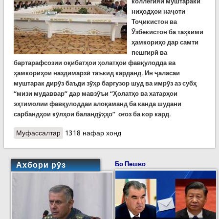
коллегияи муштараки
ниҳодҳои наҷоти
Тоҷикистон ва
Ӯзбекистон ба таҳкими
ҳамкориҳо дар самти
пешгирӣ ва
бартарафсозии оқибатҳои ҳолатҳои фавқулодда ва
ҳамкориҳои наздимарзӣ таъкид карданд. Ин ҷаласаи
муштарак дирӯз баъди зӯҳр баргузор шуд ва имрӯз аз субҳ
“мизи мудаввар” дар мавзӯъи “Ҳолатҳо ва хатарҳои
эҳтимолии фавқулоддаи алоқаманд ба канда шудани
сарбандҳои кӯлҳои баландӯҳҳо” оғоз ба кор кард.
Муфассалтар
о Поёни аввалин ҷаласаи муштараки коллегия
1318 нафар хонд
ниҳодҳои наҷоти Тоҷикистон ва Ӯзбекистон
Ахбори рӯз
Бо Пешво