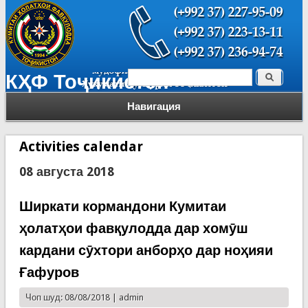
Поиск
КҲФ Тоҷикистон
Форма поиска
Навигация
Activities calendar
08 августа 2018
Ширкати кормандони Кумитаи
ҳолатҳои фавқулодда дар хомӯш
кардани сӯхтори анборҳо дар ноҳияи
Ғафуров
Чоп шуд: 08/08/2018 |
admin