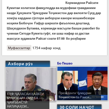
Кормандони Раёсати
Кумитаи холатхои фавқулодда ва мудофиаи гражданиии
назди Ҳукумати Ҷумҳурии Тоҷикистон дар вилояти Суғд дар
хомӯш кардани сӯхтори анборҳои канори мошинбозори
ноҳияи Бобоҷон Ғафур ширкати фаъолона доштанд.
Шаҳзодахон Бутаева, корманди масъули бахши равобит бо
ҷомеаи Ситоди Кумита гуфт, ки шаш нафар аз дастаи
махсуси зудамали Раёсат соати 07:00 бо роҳбарии
Муфассалтар
о Ширкати кормандони Кумитаи ҳолатҳои
1754 нафар хонд
фавқулодда дар хомӯш кардани сӯхтори
анборҳо дар ноҳияи Ғафуров
Ахбори рӯз
Бо Пешво
Президенти Ҷумҳурии
КҲФ: ҶАЛАСАИ ҲАЙАТИ
Тоҷикистон ба Раиси...
МУШОВАРА ОИД БА
ҶАМЪБАСТИ
НАТИҶАҲОИ...
30 СОЛИ НАҶОТ