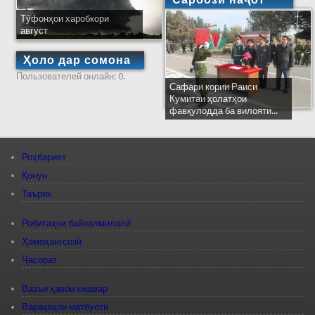
Тӯфонҳои харобкори
август
Ҳоло дар сомона
Пользователей онлайн: 0.
Сафари кории Раиси
Кумитаи ҳолатҳои
фавқулодда ба вилояти...
Роҳбарият
Қонун
Таърих
Робитаҳои байналмилалӣ
Ҳамоҳангсозӣ
Ҷасорат
Вазъи ҳавои кишвар
Варақаҳои матбуотӣ