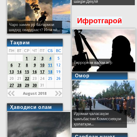
шаҳри Деҳлӣ
Ифротгароӣ
Чаро замин рӯ ба гармои
шадид овардааст? Илм чӣ...
Тақвим
ПН
ВТ
СР
ЧТ
ПТ
СБ
ВС
1
2
3
4
5
Терроризм вабои аср
6
7
8
9
10
11
12
13
14
15
16
17
18
19
Омор
20
21
22
23
24
25
26
27
28
29
30
31
August 2018
Ҳаводиси олам
Идомаи ҷаласаҳои
ҷамъбастии Комиссияҳои
ҳолатҳои...
Сарбози наҷот