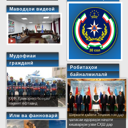
Маводҳои видеоӣ
Мудофиаи
гражданӣ
Робитаҳои
байналмилалӣ
КҲФ: Ҳамкориҳо бозҳам
тақвият ёфтаанд
Ширкати ҳайати Тоҷикистон дар
Илм ва фанноварӣ
ҷаласаи идораҳои наҷоти
кишварҳои узви СҲШ дар