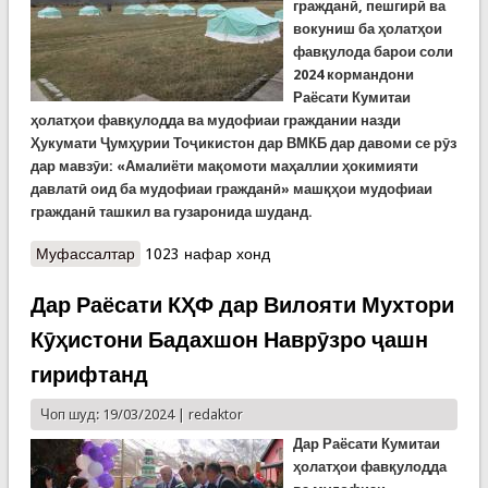
гражданӣ, пешгирӣ ва
вокуниш ба ҳолатҳои
фавқулода барои соли
2024 кормандони
Раёсати Кумитаи
ҳолатҳои фавқулодда ва мудофиаи граждании назди
Ҳукумати Ҷумҳурии Тоҷикистон дар ВМКБ дар давоми се рӯз
дар мавзӯи: «Амалиёти мақомоти маҳаллии ҳокимияти
давлатӣ оид ба мудофиаи гражданӣ» машқҳои мудофиаи
гражданӣ ташкил ва гузаронида шуданд.
Муфассалтар
о Тамринҳои мудофиаи гражданӣ дар ноҳияи
1023 нафар хонд
Рӯшон
Дар Раёсати КҲФ дар Вилояти Мухтори
Кӯҳистони Бадахшон Наврӯзро ҷашн
гирифтанд
Чоп шуд: 19/03/2024 |
redaktor
Дар
Раёсати Кумитаи
ҳолатҳои фавқулодда