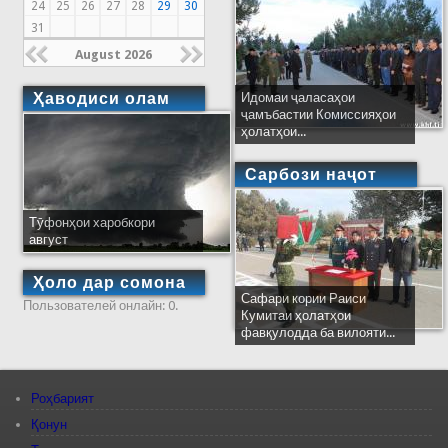
24
25
26
27
28
29
30
31
August 2026
Ҳаводиси олам
Идомаи ҷаласаҳои
ҷамъбастии Комиссияҳои
ҳолатҳои...
Сарбози наҷот
Тӯфонҳои харобкори
август
Ҳоло дар сомона
Сафари кории Раиси
Пользователей онлайн: 0.
Кумитаи ҳолатҳои
фавқулодда ба вилояти...
Роҳбарият
Қонун