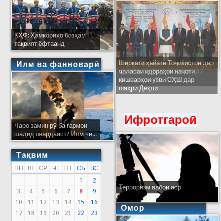
КҲФ: Ҳамкориҳо бозҳам
тақвият ёфтаанд
Ширкати ҳайати Тоҷикистон дар
Илм ва фанноварӣ
ҷаласаи идораҳои наҷоти
кишварҳои узви СҲШ дар
шаҳри Деҳлӣ
Ифротгароӣ
Чаро замин рӯ ба гармои
шадид овардааст? Илм чӣ...
Тақвим
ПН
ВТ
СР
ЧТ
ПТ
СБ
ВС
1
2
Терроризм вабои аср
3
4
5
6
7
8
9
10
11
12
13
14
15
16
Омор
17
18
19
20
21
22
23