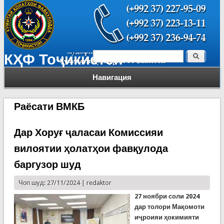
Поиск
КҲФ Тоҷикистон
Форма поиска
Навигация
Раёсати ВМКБ
Дар Хоруғ ҷаласаи Комиссияи
вилоятии ҳолатҳои фавқулода
баргузор шуд
Чоп шуд: 27/11/2024 |
redaktor
27 ноябри соли 2024
дар толори Мақомоти
иҷроияи ҳокимияти