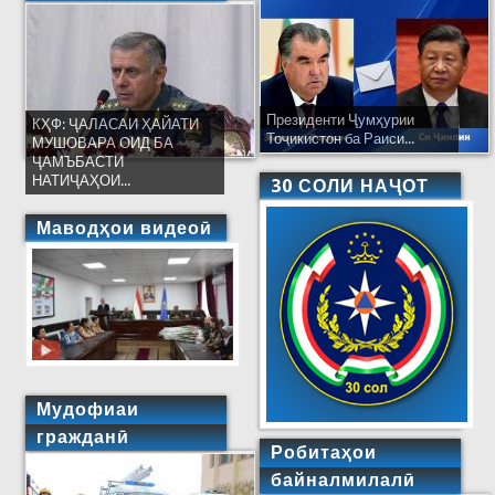
Президенти Ҷумҳурии
КҲФ: ҶАЛАСАИ ҲАЙАТИ
Тоҷикистон ба Раиси...
МУШОВАРА ОИД БА
ҶАМЪБАСТИ
НАТИҶАҲОИ...
30 СОЛИ НАҶОТ
Маводҳои видеоӣ
Мудофиаи
гражданӣ
Робитаҳои
байналмилалӣ