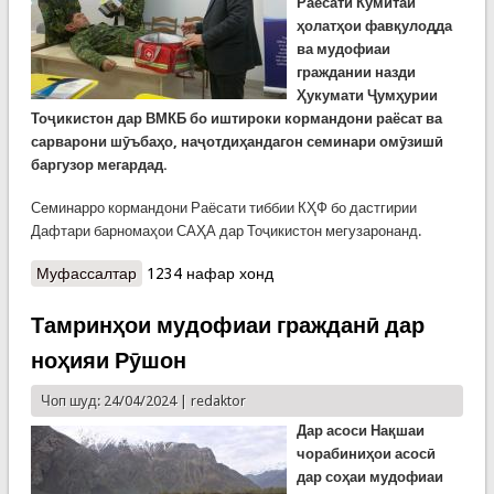
Раёсати Кумитаи
ҳолатҳои фавқулодда
ва мудофиаи
граждании назди
Ҳукумати Ҷумҳурии
Тоҷикистон дар ВМКБ бо иштироки кормандони раёсат ва
сарварони шӯъбаҳо, наҷотдиҳандагон семинари омӯзишӣ
баргузор мегардад.
Семинарро кормандони Раёсати тиббии КҲФ бо дастгирии
Дафтари барномаҳои САҲА дар Тоҷикистон мегузаронанд.
Муфассалтар
о Давраи кутоҳмуддати омӯзишӣ дар ВМКБ
1234 нафар хонд
Тамринҳои мудофиаи гражданӣ дар
ноҳияи Рӯшон
Чоп шуд: 24/04/2024 |
redaktor
Дар асоси Нақшаи
чорабиниҳои асосӣ
дар соҳаи мудофиаи