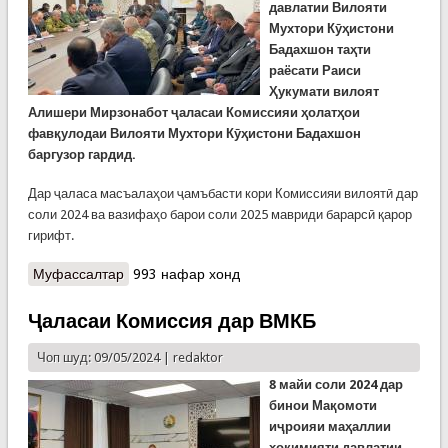
давлатии Вилояти
Мухтори Кӯҳистони
Бадахшон таҳти
раёсати Раиси
Ҳукумати вилоят
Алишери Мирзонабот ҷаласаи Комиссияи ҳолатҳои
фавқулодаи Вилояти Мухтори Кӯҳистони Бадахшон
баргузор гардид.
Дар ҷаласа масъалаҳои ҷамъбасти кори Комиссияи вилоятӣ дар
соли 2024 ва вазифаҳо барои соли 2025 мавриди барарсӣ қарор
гирифт.
Муфассалтар
о Дар Хоруғ ҷаласаи Комиссияи вилоятии
993 нафар хонд
ҳолатҳои фавқулода баргузор шуд
Ҷаласаи Комиссия дар ВМКБ
Чоп шуд: 09/05/2024 |
redaktor
8 майи соли 2024 дар
бинои Мақомоти
иҷроияи маҳаллии
ҳокимияти давлатии