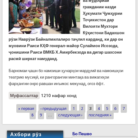
ва мудофиаи
граждании назди
Ҳукумати Ҷумҳурии
Тоҷикистон дар
Вилояти Мухтори
Кӯҳистони Бадахшон
рӯзи Наврӯзи Байналмилалиро таҷлил карданд, ки дар он
муовини Раиси КҲФ генерал-майор Сулаймон Исозода,
ҷонишини Раиси ВМКБ Х.Амирбекзода ва дигар шахсони
расмӣ ширкат намуданд.
Барномаи ҷашн бо намоиши ҳунарҳои мардумӣ ва намоишҳои
театрию мусиқӣ, ки рангорангии минтақа ва вижагиҳои
фарҳангии онро равшан инъикос мекунад, оғоз ёфт.
Муфассалтар
о Дар Раёсати КҲФ дар Вилояти Мухтори
1210 нафар хонд
Кӯҳистони Бадахшон Наврӯзро ҷашн гирифтанд
« первая
‹ предыдущая
1
2
3
4
5
6
7
Страницы
8
9
…
следующая ›
последняя »
Ахбори рӯз
Бо Пешво