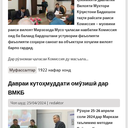
Вилояти Мухтори
Кӯҳистони Бадахшон
таҳти раёсати раиси
Комиссия – муовини
раиси вилоят Мирзозода Мусо ҷаласаи навбатии Комиссия
оид ба баланд бардоштани устувории фаъолияти
фаъолияти соҳаҳои саноат ва объектҳои хоҷагии вилоят
барпо гардид.
Дар рӯзномаи ҷаласаи Комиссия ду масъала...
Муфассалтар
о Ҷаласаи Комиссия дар ВМКБ
1922 нафар хонд
Давраи кутоҳмуддати омӯзишӣ дар
ВМКБ
Чоп шуд: 25/04/2024 |
redaktor
Рӯзҳои 25-26 апрели
соли 2024 дар Маркази
таълимию методии