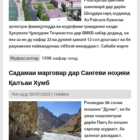
Роштқалъа ҳангоми
шиноварӣ дар дарёи
Шоҳдара ғарқ шудаанд.
Аз Раёсати Кумитаи
ҳолатҳои фаввқулодда ва мудофиаи граждании назди
Ҳукумати Ҷумҳурии Тоҷикистон дар ВМКБ хабар доданд, ки
яке аз ин ду нафар 22 ва дуюмӣ ҳамагӣ 12 сол доштааст ва бе
раҳнамоии пайвандонаш оббозӣ мекардааст. Сабаби марги
Муфассалтар
о Ду ғарқшуда дар Роштқалъа: Яке ҳамагӣ 12
1998 нафар хонд
сол дошт
Садамаи марговар дар Сангеви ноҳияи
Қалъаи Хумб
Чоп шуд: 03/07/2020 |
redaktor
Ронандаи 36-солаи
мошини “Дулан”, ки ба
умқи чиҳилметраи
дарёи Панҷ бо мошин
сарозер шудааст, ба
ҳалокат расидааст.