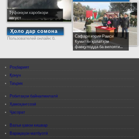
Тӯфонҳои харобкори
август
Ҳоло дар сомона
Сафари кории Раиси
Пользователей онлайн: 0.
Кумитаи ҳолатҳои
фавқулодда ба вилояти...
Роҳбарият
Қонун
Таърих
Робитаҳои байналмилалӣ
Ҳамоҳангсозӣ
Ҷасорат
Вазъи ҳавои кишвар
Варақаҳои матбуотӣ