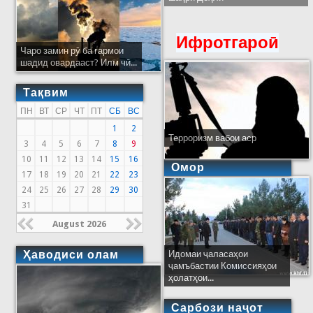
Ифротгароӣ
Чаро замин рӯ ба гармои
шадид овардааст? Илм чӣ...
Тақвим
ПН
ВТ
СР
ЧТ
ПТ
СБ
ВС
1
2
Терроризм вабои аср
3
4
5
6
7
8
9
10
11
12
13
14
15
16
Омор
17
18
19
20
21
22
23
24
25
26
27
28
29
30
31
August 2026
Ҳаводиси олам
Идомаи ҷаласаҳои
ҷамъбастии Комиссияҳои
ҳолатҳои...
Сарбози наҷот