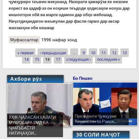
ҷумҳуриро таъмин мекунанд. Назорати ҳамарӯза як низоми
корист ва ҳадаф аз он коҳиши теъдоди ҳодисаҳои нохуш дар
иншоотҳои обӣ ва марги одамон дар обҳо мебошад.
Наҷотдиҳандагон маъмулан дар фасли гармо дар аксар
махзанҳои оби кишвар
Муфассалтар
о Роҳандозии корҳои таблиғотӣ дар махзанҳои
1996 нафар хонд
оби Хоруғ
« первая
‹ предыдущая
…
9
10
11
12
13
Страницы
14
15
16
17
следующая ›
последняя »
Ахбори рӯз
Бо Пешво
Президенти Ҷумҳурии
КҲФ: ҶАЛАСАИ ҲАЙАТИ
Тоҷикистон ба Раиси...
МУШОВАРА ОИД БА
ҶАМЪБАСТИ
НАТИҶАҲОИ...
30 СОЛИ НАҶОТ