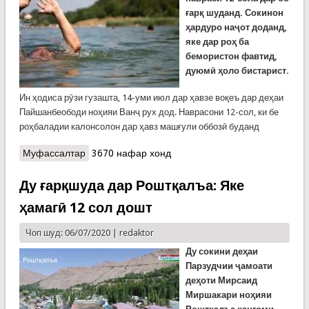
ғарқ шуданд. Сокинон
ҳардуро наҷот доданд,
яке дар роҳ ба
бемористон фавтид,
дуюмӣ ҳоло бистарист.
Ин ҳодиса рӯзи гузашта, 14-уми июл дар ҳавзе воқеъ дар деҳаи
Пайшанбеободи ноҳияи Ванҷ рух дод. Наврасони 12-сол, ки бе
роҳбаладии калонсолон дар ҳавз машғули оббозӣ буданд
Муфассалтар
о Ду ноболиғи ғарқшуда дар ноҳияи Ванҷ: Яке
3670 нафар хонд
наҷот ёфт, дуюмӣ фавтид. Аз 34 ғарқшудаи шаш
моҳи охир 10 нафарашон ноболиғонанд
Ду ғарқшуда дар Роштқалъа: Яке
ҳамагӣ 12 сол дошт
Чоп шуд: 06/07/2020 |
redaktor
Ду сокини деҳаи
Парзудчии ҷамоати
деҳоти Мирсаид
Миршакари ноҳияи