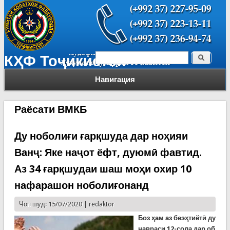
Поиск
КҲФ Тоҷикистон
Форма поиска
Навигация
Раёсати ВМКБ
Ду ноболиғи ғарқшуда дар ноҳияи
Ванҷ: Яке наҷот ёфт, дуюмӣ фавтид.
Аз 34 ғарқшудаи шаш моҳи охир 10
нафарашон ноболиғонанд
Чоп шуд: 15/07/2020 |
redaktor
Боз ҳам аз беэҳтиётӣ ду
навраси 12-сола дар об