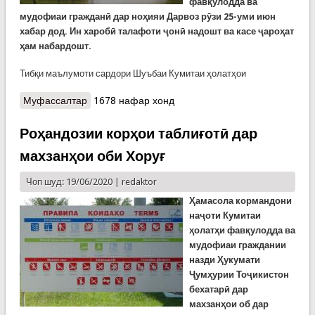
фав
қ
улодда
ва
мудофиаи
граждан
ӣ
дар
но
ҳ
ияи Дарвоз рӯзи 25-уми июн
хабар дод. Ин харобӣ талафоти ҷонӣ надошт ва касе ҷароҳат
ҳам набардошт.
Тибқи маълумоти сардори Шуъбаи Кумитаи ҳолатҳои
Муфассалтар
о Харобиҳои боди шадид ва партови 9 мушаки
1678 нафар хонд
зидди жола дар фазои ноҳияҳои Кушониён ва
Ёвон
Роҳандозии корҳои таблиғотӣ дар
махзанҳои оби Хоруғ
Чоп шуд: 19/06/2020 |
redaktor
Ҳамасола кормандони
наҷоти Кумитаи
ҳолатҳи фавқулодда ва
мудофиаи граждании
назди Ҳукумати
Ҷумҳурии Тоҷикистон
бехатарӣ дар
махзанҳои об дар