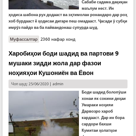
Сабаби садама дақиқан
маълум нест. Ин
ҳодиса шабона рух додааст ва эҳтимолан ронандаро дар роҳ
хоб бурдааст ё ҳодисаи дигаре пеш омадааст. Ҷасади ӯ субҳи
имрӯз пайдо ва ба пайвандонаш супурда шуд.
Муфассалтар
о Садамаи марговар дар Сангеви ноҳияи
2360 нафар хонд
Қалъаи Хумб
Харобиҳои боди шадид ва партови 9
мушаки зидди жола дар фазои
ноҳияҳои Кушониён ва Ёвон
Чоп шуд: 25/06/2020 |
admin
Боди шадид болопӯши
хонаи як сокини деҳаи
Умараки ноҳияи
Дарвозро хароб
кардааст. Дар ин бора
сардори бахши
Кумитаи
ҳ
олат
ҳ
ои