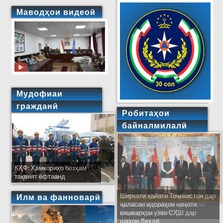
Маводҳои видеоӣ
Мудофиаи
гражданӣ
Робитаҳои
байналмилалӣ
КҲФ: Ҳамкориҳо бозҳам
тақвият ёфтаанд
Ширкати ҳайати Тоҷикистон дар
Илм ва фанноварӣ
ҷаласаи идораҳои наҷоти
кишварҳои узви СҲШ дар
шаҳри Деҳлӣ