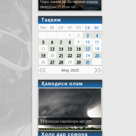
Чаро замин рӯ ба гармои шадид
овардааст? Илм чӣ...
Тақвим
ПН
ВТ
СР
ЧТ
ПТ
СБ
ВС
1
2
3
4
5
6
7
8
9
10
11
12
13
14
15
16
17
18
19
20
21
22
23
24
25
26
27
28
29
30
31
May 2025
Ҳаводиси олам
Тӯфонҳои харобкори август
Ҳоло дар сомона