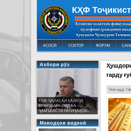
КҲФ Тоҷикис
АСОСӢ
СОХТОР
ФОРУМ
САН
Ахбори рӯз
Ҳушдори
гарду ғу
Чоп шуд: 14
КҲФ: ҶАЛАСАИ ҲАЙАТИ
МУШОВАРА ОИД БА
ҶАМЪБАСТИ НАТИҶАҲОИ...
Маводҳои видеоӣ