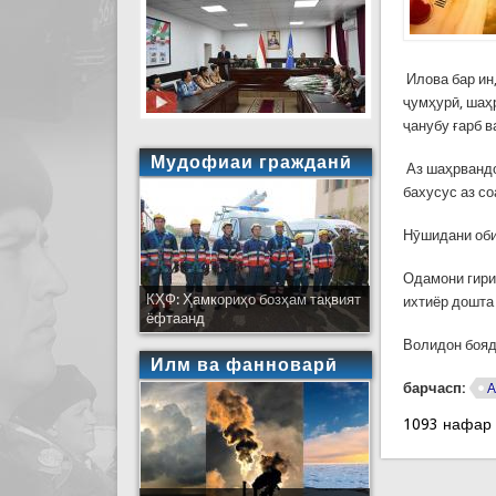
Илова бар ин,
ҷумҳурӣ, шаҳ
ҷанубу ғарб 
Мудофиаи гражданӣ
Аз шаҳрвандо
бахусус аз с
Нӯшидани оби
Одамони гири
КҲФ: Ҳамкориҳо бозҳам тақвият
ихтиёр дошта
ёфтаанд
Волидон бояд
Илм ва фанноварӣ
барчасп:
А
1093 нафар