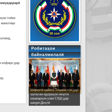
йримуқаррарӣ
яҳои тобеи
з манотиқи
кунанд,
Робитаҳои
байналмилалӣ
и кофиро дар
нд.
Ширкати ҳайати Тоҷикистон дар
ҷаласаи идораҳои наҷоти
кишварҳои узви СҲШ дар
шаҳри Деҳлӣ