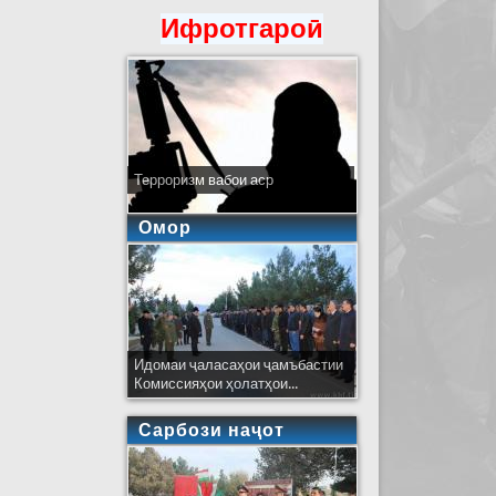
Ифротгароӣ
Терроризм вабои аср
Омор
Идомаи ҷаласаҳои ҷамъбастии
Комиссияҳои ҳолатҳои...
Сарбози наҷот