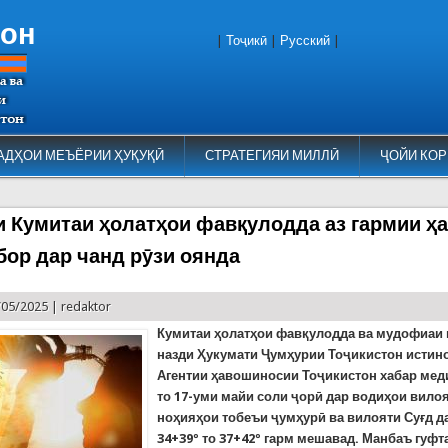
тон
|
Тоҷикӣ
|
Русский
|
АДҲОИ МЕЪЁРИИ ҲУҚУҚӢ
СТРАТЕГИЯИ МИЛЛӢ
ҶОЙИ КОР
 Кумитаи ҳолатҳои фавқулодда аз гармии ҳа
бор дар чанд рӯзи оянда
/05/2025 |
redaktor
Кумитаи ҳолатҳои фавқулодда ва мудофиаи
назди Ҳукумати Ҷумҳурии Тоҷикистон истин
Агентии ҳавошиносии Тоҷикистон хабар медиҳ
то 17-уми майи соли ҷорӣ дар водиҳои вило
ноҳияҳои тобеъи ҷумҳурӣ ва вилояти Суғд д
34+39º то 37+42º гарм мешавад. Манбаъ гуфта