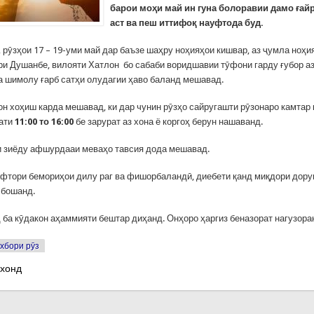
барои моҳи май ин гуна болоравии дамо ға
аст ва пеш иттифоқ науфтода буд.
 рӯзҳои 17 – 19-уми май дар баъзе шаҳру ноҳияҳои кишвар, аз ҷумла ноҳи
ри Душанбе, вилояти Хатлон бо сабаби воридшавии тӯфони гарду ғубор а
ва шимолу ғарб сатҳи олудагии ҳаво баланд мешавад.
н хоҳиш карда мешавад, ки дар чунин рӯзҳо сайругашти рӯзонаро камтар 
оати
11:00 то 16:00
бе зарурат аз хона ё коргоҳ берун нашаванд.
 зиёду афшурдааи меваҳо тавсия дода мешавад.
фтори бемориҳои дилу раг ва фишорбаландӣ, диебети қанд миқдори дору
 бошанд.
 ба кӯдакон аҳаммияти бештар диҳанд. Онҳоро ҳаргиз беназорат нагузора
хбори рӯз
 хонд