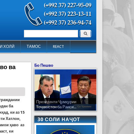
Поиск
Форма поиска
И ХОЛӢ
ТАМОС
REACT
Бо Пешво
во ва
 граждании
Президенти Ҷумҳурии
одан ба
Тоҷикистон ба Раиси...
ад, ки аз 15
яти Хатлон,
30 СОЛИ НАҶОТ
амои ҳаво аз
аст, ки