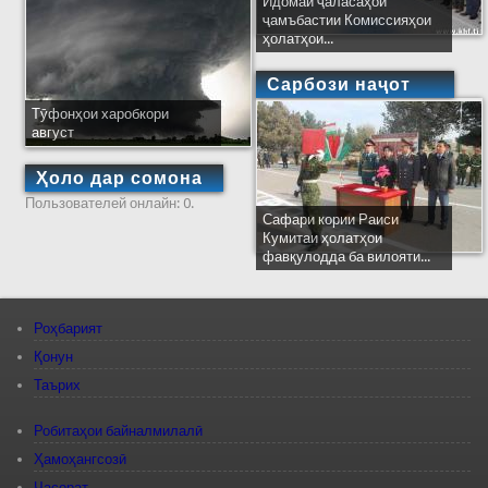
Идомаи ҷаласаҳои
ҷамъбастии Комиссияҳои
ҳолатҳои...
Сарбози наҷот
Тӯфонҳои харобкори
август
Ҳоло дар сомона
Пользователей онлайн: 0.
Сафари кории Раиси
Кумитаи ҳолатҳои
фавқулодда ба вилояти...
Роҳбарият
Қонун
Таърих
Робитаҳои байналмилалӣ
Ҳамоҳангсозӣ
Ҷасорат