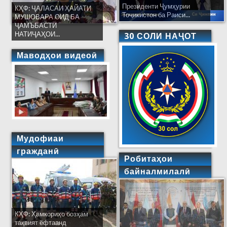
Президенти Ҷумҳурии
КҲФ: ҶАЛАСАИ ҲАЙАТИ
Тоҷикистон ба Раиси...
МУШОВАРА ОИД БА
ҶАМЪБАСТИ
НАТИҶАҲОИ...
30 СОЛИ НАҶОТ
Маводҳои видеоӣ
Мудофиаи
гражданӣ
Робитаҳои
байналмилалӣ
КҲФ: Ҳамкориҳо бозҳам
тақвият ёфтаанд