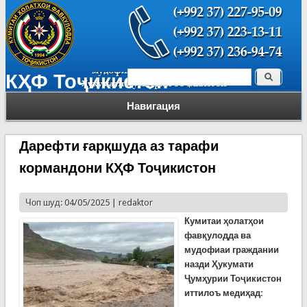
Поиск
КҲФ Тоҷикистон
Форма поиска
Навигация
Дарефти ғарқшуда аз тарафи
кормандони КҲФ Тоҷикистон
Чоп шуд: 04/05/2025 |
redaktor
Кумитаи ҳолатҳои
фавқулодда ва
мудофиаи граждании
назди Ҳукумати
Ҷумҳурии Тоҷикистон
иттилоъ медиҳад: