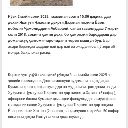
Рӯзи 2 майи соли 2025, тахминан соати 15:30 дақиқа, дар
деҳаи Якатути Ҷамоати деҳоти Даҳанаи ноҳияи Ёвон,
ноболиғ Ҷамолиддини Акбаралӣ, санаи таваллудаш 7 марти
соли 2013, сокини ҳамин деҳа, бо ҳамроҳии бародараш дар
доманакуҳ ҳангоми чаронидани чорво машғул буд
. Бар
асари боронҳои шадиди пай дар пай ва омадани сел, ӯ зери об
монда, ба ҳалокат расид.
Корҳои ҷустуҷӯӣ-наҷотдиҳӣ рӯзҳои 3 ва 4 майи соли 2025 аз
ҷониби кормандони Дастаи махсуси зудамали наҷотдиҳии
Кумитаи ҳолатҳои фавқулодда ва мудофиаи граждании назди
Ҳукумати Ҷумҳурии Тоҷикистон дар вилояти Хатлон (5 нафар),
афсарони бахши Кумитаи ҳолатҳои фавқулодда ва мудофиаи
граждании назди Ҳукумати Ҷумҳурии Тоҷикистон дар ноҳияи
Ёвон, вилояти Хатлон (2 нафар), ва ҳамчунин тақрибан 50 нафар
сокинони деҳаи Якатут анҷом дода шуданд.