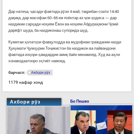
Дар натиҷа, ҷасади фавтида рӯзи 4 май, тақрибан соати 14:40
дақиқа, дар масофаи 60–66 км поёнтар аз ҷои ҳодиса — дар
наздикии сарҳади ноҳияи Ёвон ва ноҳияи Абдураҳмони Ҷомӣ
дарёфт шуда, ба наздиконаш супорида шуд.
Кумитаи ҳолатҳои фавқулодда ва мудофиаи граждании назди
Ҳукумати Ҷумҳурии Тоҷикистон ба наздикон ва пайвандони
фавтида изҳори ҳамдардии амиқ баён менамояд. Худ ва аҳли
хонаводаатонро эҳтиёт намоед.
барчасп:
Ахбори рӯз
1179 нафар хонд
Ахбори рӯз
Бо Пешво