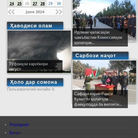
24
25
26
27
28
29
30
June 2024
Ҳаводиси олам
Идомаи ҷаласаҳои
ҷамъбастии Комиссияҳои
ҳолатҳои...
Сарбози наҷот
Тӯфонҳои харобкори
август
Ҳоло дар сомона
Пользователей онлайн: 0.
Сафари кории Раиси
Кумитаи ҳолатҳои
фавқулодда ба вилояти...
Роҳбарият
Қонун