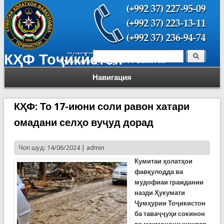
Поиск
КҲФ Тоҷикистон
Форма поиска
Навигация
КҲФ: То 17-июни соли равон хатари
омадани селҳо вуҷуд дорад
Чоп шуд: 14/06/2024 |
admin
Кумитаи ҳолатҳои
фавқулодда ва
мудофиаи граждании
назди Ҳукумати
Ҷумҳурии Тоҷикистон
ба таваҷҷуҳи сокинон