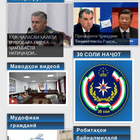
Президенти Ҷумҳурии
КҲФ: ҶАЛАСАИ ҲАЙАТИ
Тоҷикистон ба Раиси...
МУШОВАРА ОИД БА
ҶАМЪБАСТИ
НАТИҶАҲОИ...
30 СОЛИ НАҶОТ
Маводҳои видеоӣ
Мудофиаи
гражданӣ
Робитаҳои
байналмилалӣ