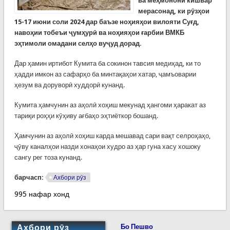
ва меҳмонони кишвар
мерасонад, ки рӯзҳои
15-17 июни соли 2024 дар баъзе ноҳияҳои вилояти Суғд,
навоҳии тобеъи ҷумҳурӣ ва ноҳияҳои ғарбии ВМКБ
эҳтимоли омадани селҳо вуҷуд дорад.
Дар ҳамин иртибот Кумита ба сокинон тавсия медиҳад, ки то
ҳадди имкон аз сафарҳо ба минтақаҳои хатар, ҷамъоварии
ҳезум ва доруворӣ худдорӣ кунанд.
Кумита ҳамчунин аз аҳолӣ хоҳиш мекунад ҳангоми ҳаракат аз
тариқи роҳҳи кӯҳиву ағбаҳо эҳтиёткор бошанд.
Ҳамчунин аз аҳолӣ хоҳиш карда мешавад сари вақт селроҳаҳо,
ҷӯву каналҳои назди хонаҳои худро аз ҳар гуна хасу хошоку
сангу рег тоза кунанд.
барчасп:
Ахбори рӯз
995 нафар хонд
Ахбори рӯз
Бо Пешво