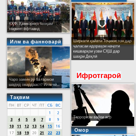
КҲФ: Ҳамкориҳо бозҳам
тақвият ёфтаанд
Ширкати ҳайати Тоҷикистон дар
Илм ва фанноварӣ
ҷаласаи идораҳои наҷоти
кишварҳои узви СҲШ дар
шаҳри Деҳлӣ
Ифротгароӣ
Чаро замин рӯ ба гармои
шадид овардааст? Илм чӣ...
Тақвим
ПН
ВТ
СР
ЧТ
ПТ
СБ
ВС
1
2
Терроризм вабои аср
3
4
5
6
7
8
9
10
11
12
13
14
15
16
Омор
17
18
19
20
21
22
23