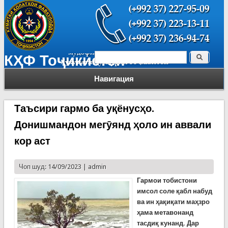
Поиск
КҲФ Тоҷикистон
Форма поиска
Навигация
Таъсири гармо ба уқёнусҳо.
Донишмандон мегӯянд ҳоло ин аввали
кор аст
Чоп шуд: 14/09/2023 |
admin
Гармои тобистони
имсол соле қабл набуд
ва ин ҳақиқати маҳзро
ҳама метавонанд
тасдиқ кунанд. Дар