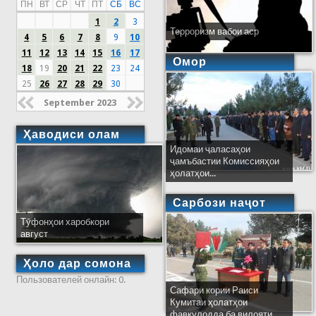
ПН
ВТ
СР
ЧТ
ПТ
СБ
ВС
1
2
3
Терроризм вабои аср
4
5
6
7
8
9
10
11
12
13
14
15
16
17
Омор
18
19
20
21
22
23
24
25
26
27
28
29
30
September 2023
Ҳаводиси олам
Идомаи ҷаласаҳои
ҷамъбастии Комиссияҳои
ҳолатҳои...
Сарбози наҷот
Тӯфонҳои харобкори
август
Ҳоло дар сомона
Пользователей онлайн: 0.
Сафари кории Раиси
Кумитаи ҳолатҳои
фавқулодда ба вилояти...