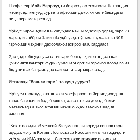
Профессор
Майк Берроуз
, ки баҳрро дар соҳилҳои Шотландия
меомӯзад, мегӯяд суръати афзоиши дамо, ки хеле башиддат
аст, касро метарсонад.
Уқёнус барои иқлим ва боду ҳаво нақши муассир дорад, зеро 70
дарсади сайёраи Замин бо уқёнусҳо пӯшида шудааст ва 90%
гармоиши ҷаҳонии даҳсолаҳои ахирро ҷазб кардааст.
Ҳар қадр оби уқёнуси олам гарм бошад, ҳамон андоза вай
қобилияти камтари фурӯ бурдани энергияи гармиро дорад ва ин
бидуни шак ба дамо дар сайёра таъсир мерасонад.
Истилоҳи “Ваннаи гарм” то куҷо дуруст?
Уқёнуси гармшуда натанҳо атмосфераро тағйир медиҳад, на
танҳо ба расиши бод, боришот, ҳаво таъсир дорад, балки
метавонад ба экосистемаи қаъри об ҳам таъсири шадид
расонад.
“Вақте вориди об мешавӣ, ба гумонат, ки вориди ваннаи гарм
шудаӣ, мегӯяд Кэтрин Леснески аз Раёсати миллии таҳқиқоти
уқёнусии ИМА (NOAA).- Дар сахраҳои камумқи соҳилҳои