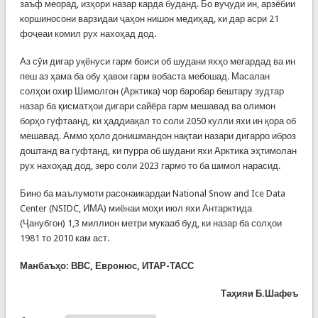
заъф меорад, изҳори назар карда буданд. Бо вуҷуди ин, арзёбии
коршиносони варзидаи ҷаҳон нишон медиҳад, ки дар асри 21
фоҷеаи комил рух нахоҳад дод.
Аз сӯи дигар уқёнуси гарм боиси об шудани яхҳо мегардад ва ин
пеш аз ҳама ба обу ҳавои гарм вобаста мебошад. Масалан
солҳои охир Шимолгон (Арктика) чор баробар бештару зудтар
назар ба қисматҳои дигари сайёра гарм мешавад ва олимон
борҳо гуфтаанд, ки ҳаддиақал то соли 2050 кулли яхи ин қора об
мешавад. Аммо ҳоло донишмандон нақтаи назари дигарро иброз
доштанд ва гуфтанд, ки пурра об шудани яхи Арктика эҳтимолан
рух нахоҳад дод, зеро соли 2023 гармо то ба шимол нарасид.
Бино ба маълумоти расонаикардаи National Snow and Ice Data
Center (NSIDC, ИМА) миёнаи моҳи июл яхи Антарктида
(Ҷанубгон) 1,3 миллион метри мукааб буд, ки назар ба солҳои
1981 то 2010 кам аст.
Манбаъҳо: ВВС, Евронюс, ИТАР-ТАСС
Таҳияи Б.Шафеъ