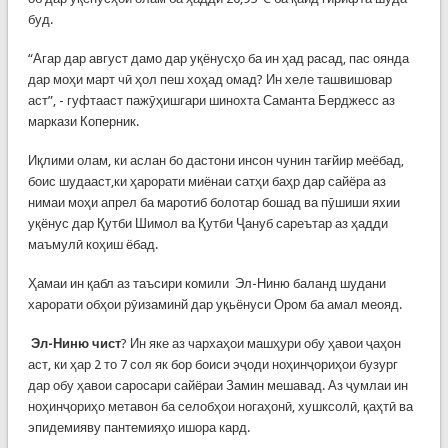
буд.
“Агар дар август дамо дар уқёнусҳо ба ин ҳад расад, пас оянда
дар моҳи март чӣ ҳол пеш хоҳад омад? Ин хеле ташвишовар
аст”, - гуфтааст пажӯҳишгари шинохта Саманта Берджесс аз
маркази Коперник.
Иқлими олам, ки аслан бо дастони инсон чунин тағйир меёбад,
боис шудааст,ки ҳарорати миёнаи сатҳи баҳр дар сайёра аз
нимаи моҳи апрел ба маротиб болотар бошад ва пӯшиши яхии
уқёнус дар Қутби Шимол ва Қутби Ҷануб сареътар аз ҳадди
маъмулӣ коҳиш ёбад.
Ҳамаи ин қабл аз таъсири комили Эл-Ниню баланд шудани
харорати обҳои рӯизаминй дар уқьёнуси Ором ба амал меояд.
Эл-Ниню
чист
? Ин яке аз чархаҳои машҳури обу ҳавои ҷаҳон
аст, ки ҳар 2 то 7 сол як бор боиси эҷоди ноҳинҷориҳои бузург
дар обу ҳавои саросари сайёраи Замин мешавад. Аз ҷумлаи ин
ноҳинҷориҳо метавон ба селобҳои ногаҳонӣ, хушксолӣ, қаҳтӣ ва
эпидемияву пантемияҳо ишора кард.