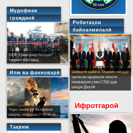
Мудофиаи
гражданӣ
Робитаҳои
байналмилалӣ
КҲФ: Ҳамкориҳо бозҳам
тақвият ёфтаанд
Ширкати ҳайати Тоҷикистон дар
Илм ва фанноварӣ
ҷаласаи идораҳои наҷоти
кишварҳои узви СҲШ дар
шаҳри Деҳлӣ
Ифротгароӣ
Чаро замин рӯ ба гармои
шадид овардааст? Илм чӣ...
Тақвим