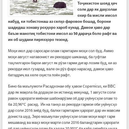
Тоҷикистон шояд ҳеч
соле дар як даҳсолаи
охир ба мисли имсол
набуд, ки тобистонаш аз селҳо фаровон бошад, борони
шадидаш хонаву роҳҳоро хароб кунад. Дамои ҳаво дар
баъзе манотиқ тобистони имсол аз 50 дараҷа боло рафт ва
ин об шудани пиряхҳоро тезонд.
Моҳи июл дар саросари олам гармтарин моҳи сол буд. Аммо
моҳи август натавонист ин рекордро шиканад, ба гуфтаи
таҳлилгарон барои август як рӯзи гарми дигар лозим буд, ки аз
рекорди июл гузарад, вале он рӯз фаро нарасид, дамои ҳаво
батадриҷ ва хеле оҳиста поён рафт.
Бино ба маълумоти Расадхонаи обу ҳавои Copernicus, ки ВВС
дар як мақола ба додаҳои он истинод мекунад, 1 августи соли
равон ҳарорати миёнаи шабонарӯзии об дар уқёнусҳои олам то
ба 20,96°C расид. Ин на танҳо аз рекорди гармои оби уқёнусҳо
дар соли 2016 зиёд буд, балки гармтарин ҳарорат дар ин мавсим
дониста шуд. Зеро маъмулан уқёнусҳои олам моҳи март гарм
мешаванд ва маҳз моҳи марти соли 2016 баландтарин ҳарорати
об дар уқёнусҳои олам ба ҳадди 20,95°C ба қайд гирифта шуда