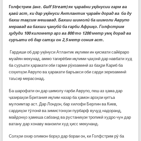
Голфстрим
(анг.
Gulf Stream) як ҷараёни уқёнусии гарм ва
қавӣ аст, ки дар уқёнуси Антлантик ҷараён дорад ва ба ду
бахш тақсим мешавад. Бахши шимолӣ ба шимоли Аврупо
меравад ва бахши ҷанубӣ ба ғарби Африқо. Голфстрим
ҳудуди 100 километр арз ва 800 то 1200 метр умқ дорад ва
суръати об дар сатҳи он 2,5 метр сония аст.
Гардиши об дар уқёнуси Атлантик иқлими ин қисмати сайёраро
муайян мекунад, аммо тағирёбии иқлими ҷаҳонӣ дар навбати худ
ба суръати ҳаракати оби гарми рӯизаминӣ аз баҳри Кариб ба
соҳилҳои Аврупо ва ҳаракати баръакси оби сарди зеризаминӣ
таъсир мерасонад.
Ба шарофати он дар шимолу ғарби Аврупо, пеш аз ҳама дар
ҷазираҳои Британия иқлим назар ба ҳамон арзҳои қитъа
мулоимтар аст. Дар Лондон, бар хилофи Берлин ва Киев,
сардиҳои тӯлонӣ ва зимистонҳои пурбарф вуҷуд надоранд,
майдонҳо ҳамеша сабзанд ва рустаниҳои тропикӣ худро чун дар
ватану дар хонаву манзили худ ҳисс мекунанд.
Солҳои охир олимон борҳо дар бораи он, ки Голфстрим рӯ ба