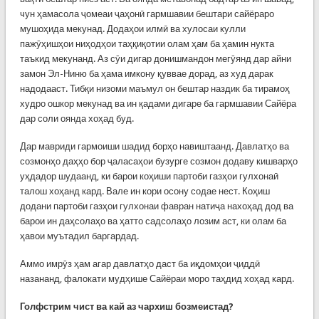
чун ҳамасола ҷомеаи ҷаҳонӣ гармшавии бештари сайёраро
мушоҳида мекунад. Додаҳои илмӣ ва хулосаи кулли
пажӯҳишҳои ниҳодҳои таҳқиқотии олам ҳам ба ҳамин нукта
таъкид мекунанд. Аз сӯи дигар донишмандон мегӯянд дар айни
замон Эл-Ниню ба ҳама имкону қуввае дорад, аз худ дарак
надодааст. Тибқи низоми маъмул он бештар наздик ба тирамоҳ
худро ошкор мекунад ва ин қадами дигаре ба гармшавии Сайёра
дар соли оянда хоҳад буд.
Дар мавриди гармоиши шадид борҳо навиштаанд. Давлатҳо ва
созмонҳо даҳҳо бор ҷаласаҳои бузурге созмон додаву кишварҳо
уҳдадор шудаанд, ки барои коҳиши партоби газҳои гулхонаӣ
талош хоҳанд кард. Вале ин кори осону содае нест. Коҳиш
додани партоби газҳои гулхонаи фавран натиҷа нахоҳад дод ва
барои ин даҳсолаҳо ва ҳатто садсолаҳо лозим аст, ки олам ба
ҳавои муътадил баргардад.
Аммо имрӯз ҳам агар давлатҳо даст ба иқдомҳои ҷиддӣ
назананд, фалокати мудҳише Сайёраи моро таҳдид хоҳад кард.
Голфстрим чист ва кай аз чархиш бозмеистад?