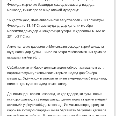
Флорида марҷонҳо башиддат сафед мешаванд ва дида
мешавад, ки бисёре аз онҳо алакай мурдаанд”.
Як ҳафта қабл, яъне аввали моҳи августи соли 2023 соҳилҳои
Флорида то 38,44°C гарм шуданд. Дар ҳоле, ки меъёри
мавсимии дамо дар ин обҳо тибқи гузориши ҳарсолаи NOAA аз
23° то 31°C аст.
Аммо на танҳо дар халиҷи Мексика ин рекорди гармӣ шикаста
шуд, балки дар Қутби Шимол ва баҳри Миёназамин низ дамо ба
шиддиат тағйир ёфт.
Сабаби ҳамаи ин барои донишмандон кайҳост, ки маълум аст:
партоби газҳои гулхонаӣ боиси гармои шадид дар Сайёра
мешавад. Уқёнусҳои муваққатан ин ин энержиро ҷазб мекунанд,
вале он ҳеч куҷо нопадид намешавад.
Донишмандон бар ин назаранд, ки ҳар қадаре, ки сӯзишвории
истихроҷшаванда сӯзонда шавад, ҳамон андоза гармии зиёдатӣ
аз ҷониби уқёнус ҷаббида мешавад. Ин маънои онро дорад, ки
барои ба эътидол овардани он ва баргаштан ба ҳолати қаблӣ ба
вақти бештар ниёз аст. Ва оянда метавонад бадтар аз ин шавад,