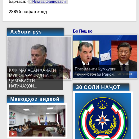
барчасп:
Илм ва фанноварӣ
28896 нафар хонд
Ахбори рӯз
Бо Пешво
Президенти Ҷумҳурии
КҲФ: ҶАЛАСАИ ҲАЙАТИ
Тоҷикистон ба Раиси...
МУШОВАРА ОИД БА
ҶАМЪБАСТИ
НАТИҶАҲОИ...
30 СОЛИ НАҶОТ
Маводҳои видеоӣ