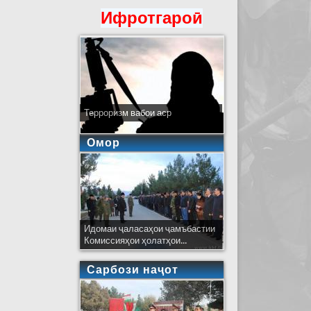
Ифротгароӣ
Терроризм вабои аср
Омор
Идомаи ҷаласаҳои ҷамъбастии
Комиссияҳои ҳолатҳои...
Сарбози наҷот