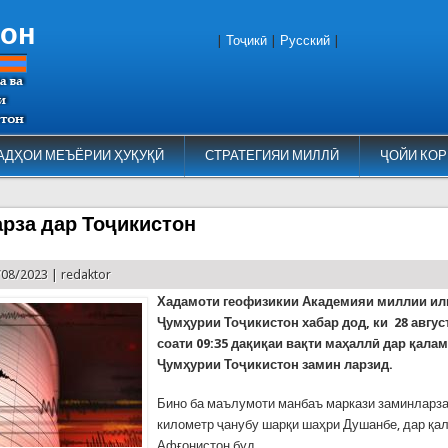
тон
|
Тоҷикӣ
|
Русский
|
АДҲОИ МЕЪЁРИИ ҲУҚУҚӢ
СТРАТЕГИЯИ МИЛЛӢ
ҶОЙИ КОР
рза дар Тоҷикистон
/08/2023 |
redaktor
Хадамоти геофизикии Академияи миллии и
Ҷумҳурии Тоҷикистон хабар дод, ки 28 авгус
соати 09:35 дақиқаи вақти маҳаллӣ дар қала
Ҷумҳурии Тоҷикистон замин ларзид.
Бино ба маълумоти манбаъ маркази заминларза
километр ҷанубу шарқи шаҳри Душанбе, дар қа
Афғонистон буд.