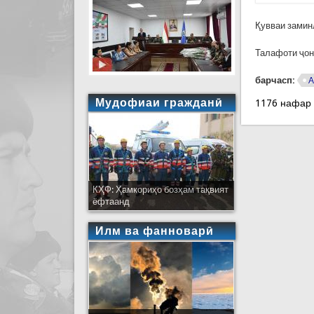
Қувваи замин
Талафоти ҷонӣ
барчасп:
А
Мудофиаи гражданӣ
1176 нафар
КҲФ: Ҳамкориҳо бозҳам тақвият
ёфтаанд
Илм ва фанноварӣ