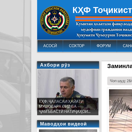
КҲФ Тоҷикис
АСОСӢ
СОХТОР
ФОРУМ
САН
Ахбори рӯз
Заминла
Чоп шуд: 28
КҲФ: ҶАЛАСАИ ҲАЙАТИ
МУШОВАРА ОИД БА
ҶАМЪБАСТИ НАТИҶАҲОИ...
Маводҳои видеоӣ