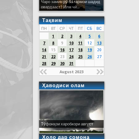
Чаро замин рӯ ба гармои шадид
овардааст? Илм чӣ...
Тақвим
ПН
ВТ
СР
ЧТ
ПТ
СБ
ВС
1
2
3
4
5
6
7
8
9
10
11
12
13
14
15
16
17
18
19
20
21
22
23
24
25
26
27
28
29
30
31
August 2023
Ҳаводиси олам
Тӯфонҳои харобкори август
Ҳоло дар сомона