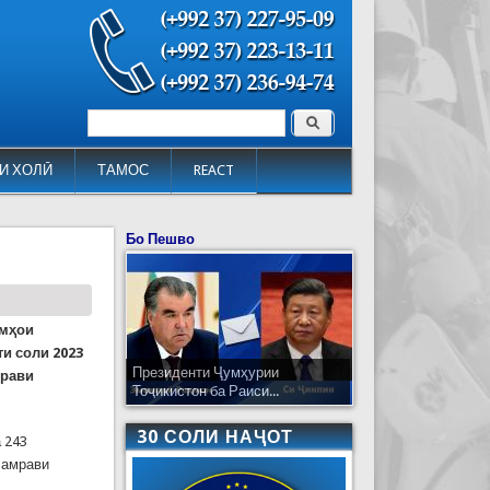
Поиск
Форма поиска
И ХОЛӢ
ТАМОС
REACT
Бо Пешво
лмҳои
ти соли 2023
Президенти Ҷумҳурии
мрави
Тоҷикистон ба Раиси...
30 СОЛИ НАҶОТ
 243
ламрави