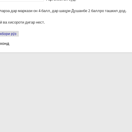
ларза дар маркази он 4 балл, дар шаҳри Душанбе 2 баллро ташкил дод.
 ва хисороти дигар нест.
хбори рӯз
 хонд