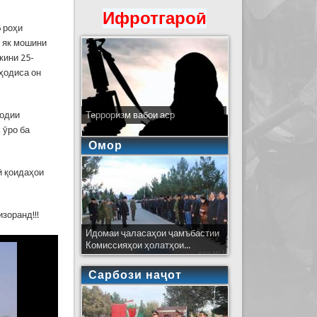
Ифротгароӣ
5 роҳи
 як мошини
кини 25-
ҳодиса он
водии
Терроризм вабои аср
 ӯро ба
Омор
ӣ қоидаҳои
зоранд!!!
Идомаи ҷаласаҳои ҷамъбастии
Комиссияҳои ҳолатҳои...
Сарбози наҷот