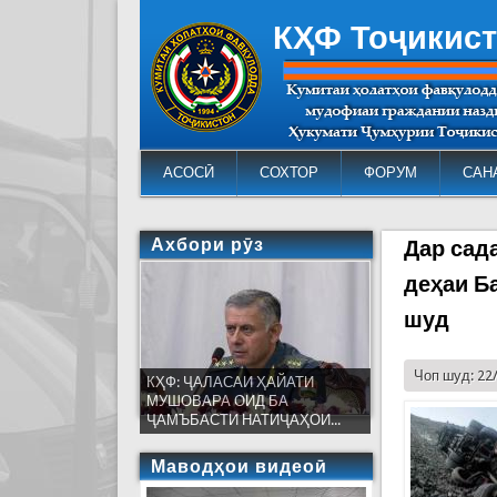
КҲФ Тоҷикис
АСОСӢ
СОХТОР
ФОРУМ
САН
Ахбори рӯз
Дар сад
деҳаи Б
шуд
Чоп шуд: 22
КҲФ: ҶАЛАСАИ ҲАЙАТИ
МУШОВАРА ОИД БА
ҶАМЪБАСТИ НАТИҶАҲОИ...
Маводҳои видеоӣ