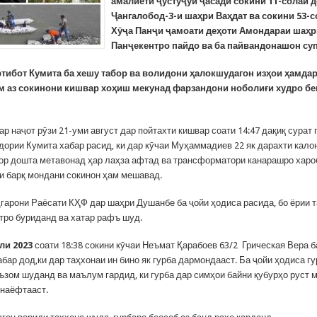
амалиёти ҷустуҷӯӣ ҷасади сокини 11-солаи 
Ҷангалобод-3-и шаҳри Ваҳдат ва сокини 53-с
Хӯҷа Панҷи ҷамоати деҳоти Амондараи шаҳ
Панҷекентро пайдо ва ба пайвандонашон су
ртибот Кумита ба хешу табор ва волидони ҳалокшудагон изҳои ҳамда
ом аз сокинони кишвар хоҳиш мекунад фарзандони ноболиғи худро бе
р наҷот рӯзи 21-уми август дар пойтахти кишвар соати 14:47 дақиқ сурат 
дории Кумита хабар расид, ки дар кӯчаи Муҳаммадиев 22 як дарахти кало
ор дошта метавонад ҳар лаҳза афтад ва трансформатори канарашро хароб
уи барқ мондани сокинон ҳам мешавад.
гарони Раёсати КҲФ дар шаҳри Душанбе ба ҷойи ҳодиса расида, бо ёрии 
тро буриданд ва хатар рафъ шуд.
оли 2023
соати 18:38 сокини кӯчаи Неъмат Қарабоев 63/2 Грическая Вера 
бар дод,ки дар таҳхонаи ин бино як гурба дармондааст. Ба ҷойи ҳодиса г
ъзом шуданд ва маълум гардид, ки гурба дар симҳои байни қубурҳо руст 
 наёфтааст.