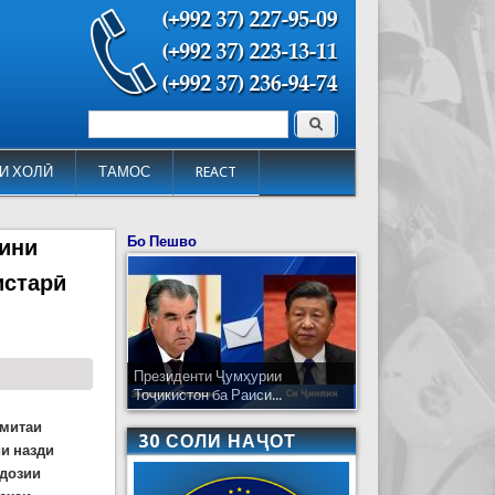
Поиск
Форма поиска
И ХОЛӢ
ТАМОС
REACT
Бо Пешво
кини
истарӣ
Президенти Ҷумҳурии
Тоҷикистон ба Раиси...
умитаи
30 СОЛИ НАҶОТ
и назди
ндозии