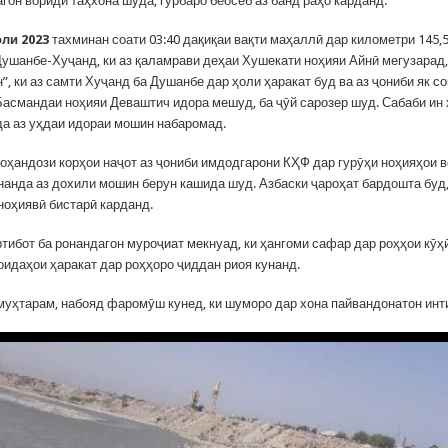
гон вориди таҳхона шуда, гурбаро беосеб аз банд раҳо карданд.
оли
2023
тахминан соати 03:40 дақиқаи вақти маҳаллӣ дар километри 145,
ушанбе-Хуҷанд, ки аз қаламрави деҳаи Хушекати ноҳияи Айнӣ мегузарад,
”, ки аз самти Хуҷанд ба Душанбе дар ҳоли ҳаракат буд ва аз ҷониби як со
Басмандаи ноҳияи Деваштич идора мешуд, ба ҷӯй сарозер шуд. Сабаби ин 
нда аз уҳдаи идораи мошин набаромад.
роҳандози корҳои наҷот аз ҷониби имдодгарони КҲФ дар гурӯҳи ноҳияҳои 
анда аз дохили мошин берун кашида шуд. Азбаски ҷароҳат бардошта буд,
ноҳиявӣ бистарӣ карданд.
ртибот ба ронандагон муроҷиат мекнуад, ки ҳангоми сафар дар роҳҳои кӯҳ
оидаҳои ҳаракат дар роҳҳоро ҷиддан риоя кунанд.
муҳтарам, набояд фаромӯш кунед, ки шуморо дар хона пайвандонатон инти