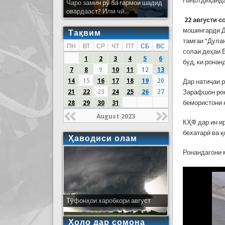
Наҷотдиҳанда
Чаро замин рӯ ба гармои шадид
овардааст? Илм чӣ...
22 август
и с
мошингарди Д
Тақвим
тамғаи “Дулан
ПН
ВТ
СР
ЧТ
ПТ
СБ
ВС
солаи деҳаи 
1
2
3
4
5
6
буд, ки рона
7
8
9
10
11
12
13
14
15
16
17
18
19
20
Дар натиҷаи 
21
22
23
24
25
26
27
Зарафшон рон
бемористони 
28
29
30
31
August 2023
КҲФ дар ин и
бехатарӣ ва қ
Ҳаводиси олам
Ронандагони 
Тӯфонҳои харобкори август
Ҳоло дар сомона