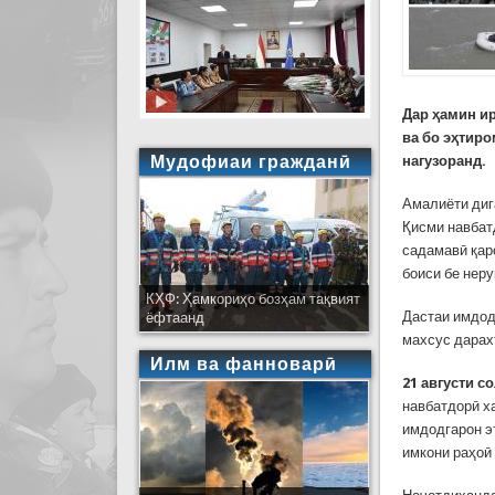
Дар ҳамин и
ва бо эҳтир
Мудофиаи гражданӣ
нагузоранд.
Амалиёти дига
Қисми навбат
садамавӣ қар
боиси бе нер
КҲФ: Ҳамкориҳо бозҳам тақвият
Дастаи имдод
ёфтаанд
махсус дарах
Илм ва фанноварӣ
21 августи с
навбатдорӣ ха
имдодгарон э
имкони раҳоӣ