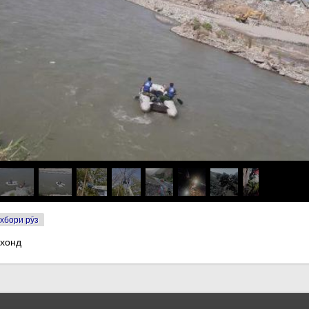
хбори рӯз
 хонд