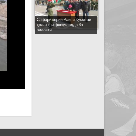
Сафари кории Раиси Кумитаи
ҳолатҳои фавқулодда ба
вилояти...