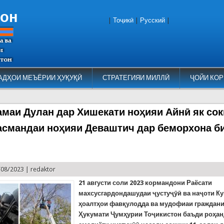
тон
|
Тоҷикӣ
|
Русский
|
АДҲОИ МЕЪЁРИИ ҲУҚУҚӢ
СТРАТЕГИЯИ МИЛЛӢ
ҶОЙИ КОР
амаи Дулан дар Хишекати ноҳияи Айнӣ як со
асмандаи ноҳияи Деваштич дар беморхона б
/08/2023 |
redaktor
21 августи соли 2023 кормандони Раёсати
махсусгардондашудаи ҷустуҷӯӣ ва наҷоти К
ҳоалтҳои фавқулодда ва мудофиаи граждани
Ҳукумати Ҷумҳурии Тоҷикистон баъди роҳа