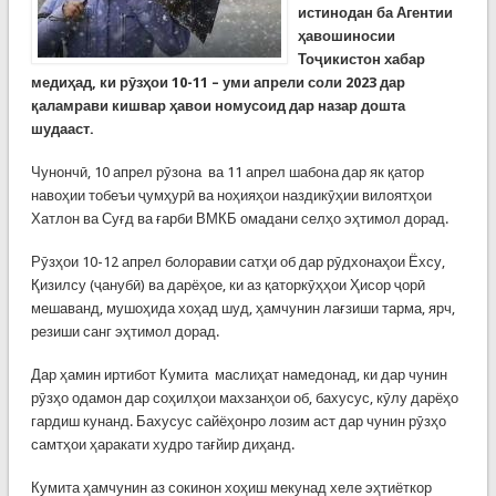
истинодан ба Агентии
ҳавошиносии
Тоҷикистон хабар
медиҳад, ки рӯзҳои 10-11 – уми апрели соли 2023 дар
қаламрави кишвар ҳавои номусоид дар назар дошта
шудааст.
Чунончӣ, 10 апрел рӯзона ва 11 апрел шабона дар як қатор
навоҳии тобеъи ҷумҳурӣ ва ноҳияҳои наздикӯҳии вилоятҳои
Хатлон ва Суғд ва ғарби ВМКБ омадани селҳо эҳтимол дорад.
Рӯзҳои 10-12 апрел болоравии сатҳи об дар рӯдхонаҳои Ёхсу,
Қизилсу (ҷанубӣ) ва дарёҳое, ки аз қаторкӯҳҳои Ҳисор ҷорӣ
мешаванд, мушоҳида хоҳад шуд, ҳамчунин лағзиши тарма, ярч,
резиши санг эҳтимол дорад.
Дар ҳамин иртибот Кумита маслиҳат намедонад, ки дар чунин
рӯзҳо одамон дар соҳилҳои махзанҳои об, бахусус, кӯлу дарёҳо
гардиш кунанд. Бахусус сайёҳонро лозим аст дар чунин рӯзҳо
самтҳои ҳаракати худро тағйир диҳанд.
Кумита ҳамчунин аз сокинон хоҳиш мекунад хеле эҳтиёткор