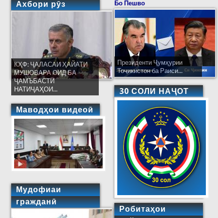
Ахбори рӯз
Бо Пешво
Президенти Ҷумҳурии
КҲФ: ҶАЛАСАИ ҲАЙАТИ
Тоҷикистон ба Раиси...
МУШОВАРА ОИД БА
ҶАМЪБАСТИ
НАТИҶАҲОИ...
30 СОЛИ НАҶОТ
Маводҳои видеоӣ
Мудофиаи
гражданӣ
Робитаҳои