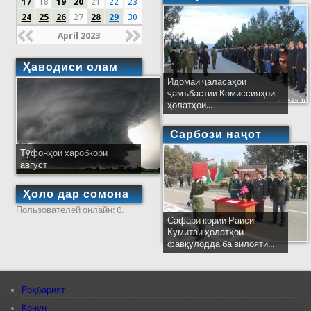
17
18
19
20
21
22
23
24
25
26
27
28
29
30
April 2023
Ҳаводиси олам
Идомаи ҷаласаҳои
ҷамъбастии Комиссияҳои
ҳолатҳои...
Сарбози наҷот
Тӯфонҳои харобкори
август
Ҳоло дар сомона
Пользователей онлайн: 0.
Сафари кории Раиси
Кумитаи ҳолатҳои
фавқулодда ба вилояти...
Роҳбарият
Қонун