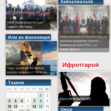
байналмилалӣ
КҲФ: Ҳамкориҳо бозҳам
тақвият ёфтаанд
Ширкати ҳайати Тоҷикистон дар
Илм ва фанноварӣ
ҷаласаи идораҳои наҷоти
кишварҳои узви СҲШ дар
шаҳри Деҳлӣ
Ифротгароӣ
Чаро замин рӯ ба гармои
шадид овардааст? Илм чӣ...
Тақвим
ПН
ВТ
СР
ЧТ
ПТ
СБ
ВС
1
2
Терроризм вабои аср
3
4
5
6
7
8
9
10
11
12
13
14
15
16
Омор