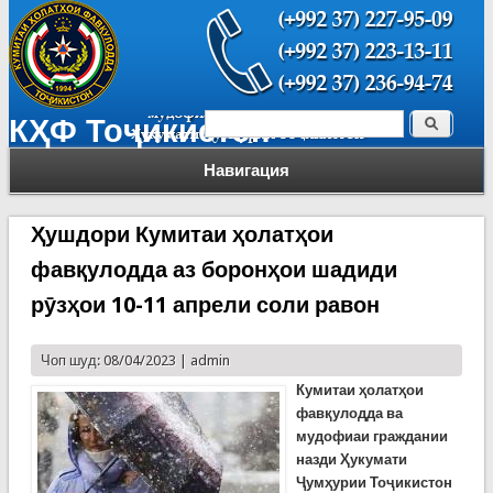
Поиск
КҲФ Тоҷикистон
Форма поиска
Навигация
Ҳушдори Кумитаи ҳолатҳои
фавқулодда аз боронҳои шадиди
рӯзҳои 10-11 апрели соли равон
Чоп шуд: 08/04/2023 |
admin
К
умитаи ҳолатҳои
фавқулодда ва
мудофиаи граждании
назди Ҳукумати
Ҷумҳурии Тоҷикистон