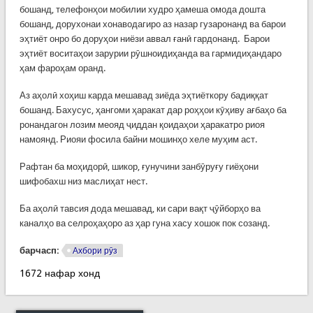
бошанд, телефонҳои мобилии худро ҳамеша омода дошта
бошанд, дорухонаи хонаводагиро аз назар гузаронанд ва барои
эҳтиёт онро бо доруҳои ниёзи аввал ғанӣ гардонанд. Барои
эҳтиёт воситаҳои зарурии рӯшноидиҳанда ва гармидиҳандаро
ҳам фароҳам оранд.
Аз аҳолӣ хоҳиш карда мешавад зиёда эҳтиёткору бадиққат
бошанд. Бахусус, ҳангоми ҳаракат дар роҳҳои кӯҳиву ағбаҳо ба
ронандагон лозим меояд ҷиддан қоидаҳои ҳаракатро риоя
намоянд. Риояи фосила байни мошинҳо хеле муҳим аст.
Рафтан ба моҳидорӣ, шикор, ғунучини занбӯруғу гиёҳони
шифобахш низ маслиҳат нест.
Ба аҳолӣ тавсия дода мешавад, ки сари вақт ҷӯйборҳо ва
каналҳо ва селроҳаҳоро аз ҳар гуна хасу хошок пок созанд.
барчасп:
Ахбори рӯз
1672 нафар хонд