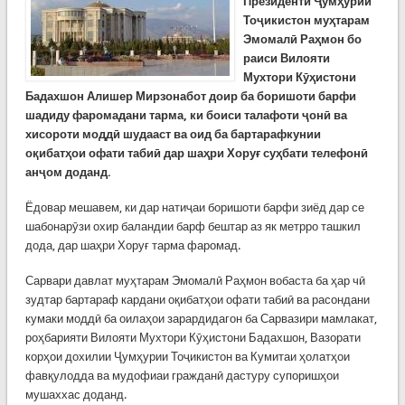
Президенти Ҷумҳурии
Тоҷикистон муҳтарам
Эмомалӣ Раҳмон бо
раиси Вилояти
Мухтори Кӯҳистони
Бадахшон Алишер Мирзонабот доир ба боришоти барфи
шадиду фаромадани тарма, ки боиси талафоти ҷонӣ ва
хисороти моддӣ шудааст ва оид ба бартарафкунии
оқибатҳои офати табиӣ дар шаҳри Хоруғ суҳбати телефонӣ
анҷом доданд.
Ёдовар мешавем, ки дар натиҷаи боришоти барфи зиёд дар се
шабонарӯзи охир баландии барф бештар аз як метрро ташкил
дода, дар шаҳри Хоруғ тарма фаромад.
Сарвари давлат муҳтарам Эмомалӣ Раҳмон вобаста ба ҳар чӣ
зудтар бартараф кардани оқибатҳои офати табиӣ ва расондани
кумаки моддӣ ба оилаҳои зарардидагон ба Сарвазири мамлакат,
роҳбарияти Вилояти Мухтори Кӯҳистони Бадахшон, Вазорати
корҳои дохилии Ҷумҳурии Тоҷикистон ва Кумитаи ҳолатҳои
фавқулодда ва мудофиаи гражданӣ дастуру супоришҳои
мушаххас доданд.