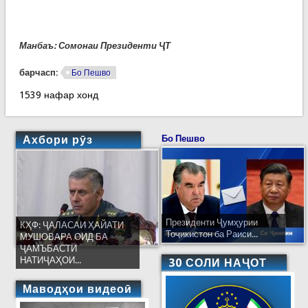
Манбаъ: Сомонаи Президенти ҶТ
барчасп:
Бо Пешво
1539 нафар хонд
Ахбори рӯз
Бо Пешво
Президенти Ҷумҳурии
КҲФ: ҶАЛАСАИ ҲАЙАТИ
Тоҷикистон ба Раиси...
МУШОВАРА ОИД БА
ҶАМЪБАСТИ
НАТИҶАҲОИ...
30 СОЛИ НАҶОТ
Маводҳои видеоӣ