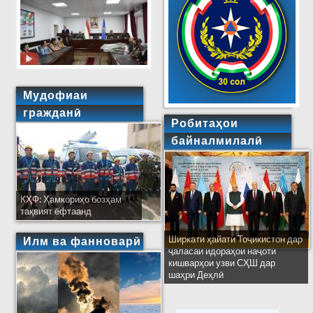
Мудофиаи
гражданӣ
Робитаҳои
байналмилалӣ
КҲФ: Ҳамкориҳо бозҳам
тақвият ёфтаанд
Ширкати ҳайати Тоҷикистон дар
Илм ва фанноварӣ
ҷаласаи идораҳои наҷоти
кишварҳои узви СҲШ дар
шаҳри Деҳлӣ