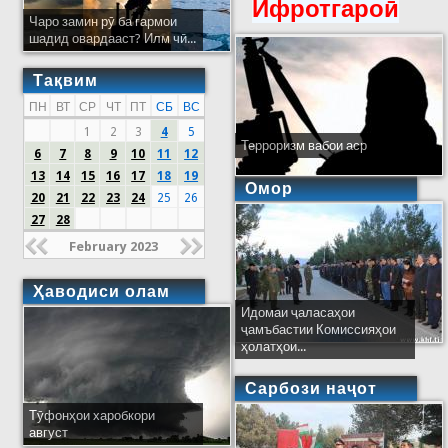
Ифротгароӣ
Чаро замин рӯ ба гармои
шадид овардааст? Илм чӣ...
Тақвим
ПН
ВТ
СР
ЧТ
ПТ
СБ
ВС
1
2
3
4
5
Терроризм вабои аср
6
7
8
9
10
11
12
13
14
15
16
17
18
19
Омор
20
21
22
23
24
25
26
27
28
February 2023
Ҳаводиси олам
Идомаи ҷаласаҳои
ҷамъбастии Комиссияҳои
ҳолатҳои...
Сарбози наҷот
Тӯфонҳои харобкори
август