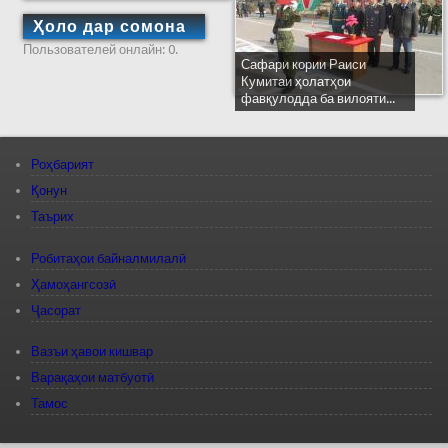
Ҳоло дар сомона
Пользователей онлайн: 0.
Сафари кории Раиси
Кумитаи ҳолатҳои
фавқулодда ба вилояти...
Роҳбарият
Қонун
Таърих
Робитаҳои байналмилалӣ
Ҳамоҳангсозӣ
Ҷасорат
Вазъи ҳавои кишвар
Варақаҳои матбуотӣ
Тамос