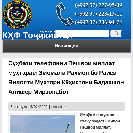
Поиск
КҲФ Тоҷикистон
Форма поиска
Навигация
Суҳбати телефонии Пешвои миллат
муҳтарам Эмомалӣ Раҳмон бо Раиси
Вилояти Мухтори Кӯҳистони Бадахшон
Алишер Мирзонабот
Чоп шуд: 15/02/2023 |
redaktor
Имрӯз Асосгузори
сулҳу ваҳдати миллӣ -
Пешвои миллат,