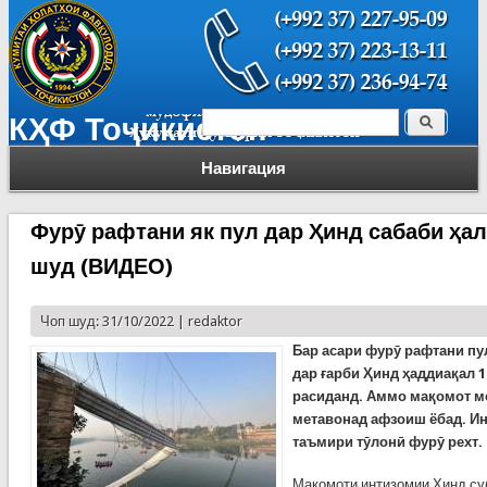
Поиск
КҲФ Тоҷикистон
Форма поиска
Навигация
Фурӯ рафтани як пул дар Ҳинд сабаби ҳа
шуд (ВИДЕО)
Чоп шуд: 31/10/2022 |
redaktor
Бар асари фурӯ рафтани пу
дар ғарби Ҳинд ҳаддиақал 1
расиданд. Аммо мақомот м
метавонад афзоиш ёбад. Ин 
таъмири тӯлонӣ фурӯ рехт.
Мақомоти интизомии Ҳинд су