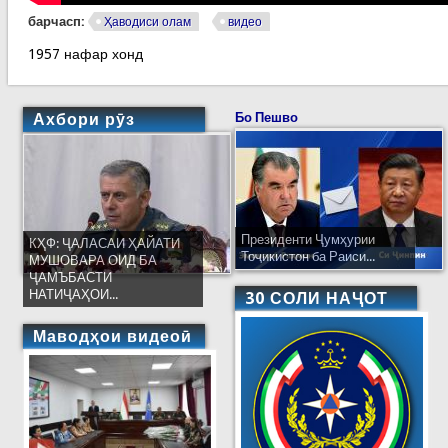
барчасп:
Ҳаводиси олам
видео
1957 нафар хонд
Ахбори рӯз
Бо Пешво
Президенти Ҷумҳурии
КҲФ: ҶАЛАСАИ ҲАЙАТИ
Тоҷикистон ба Раиси...
МУШОВАРА ОИД БА
ҶАМЪБАСТИ
НАТИҶАҲОИ...
30 СОЛИ НАҶОТ
Маводҳои видеоӣ