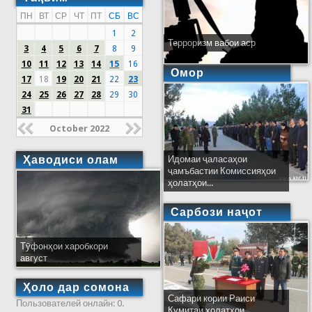
ПН
ВТ
СР
ЧТ
ПТ
СБ
ВС
1
2
Терроризм вабои аср
3
4
5
6
7
8
9
10
11
12
13
14
15
16
Омор
17
18
19
20
21
22
23
24
25
26
27
28
29
30
31
October 2022
Ҳаводиси олам
Идомаи ҷаласаҳои
ҷамъбастии Комиссияҳои
ҳолатҳои...
Сарбози наҷот
Тӯфонҳои харобкори
август
Ҳоло дар сомона
Сафари кории Раиси
Пользователей онлайн: 0.
Кумитаи ҳолатҳои