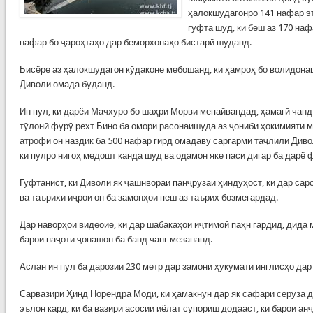
ҳалокшудагонро 141 нафар э
гуфта шуд, ки беш аз 170 на
нафар бо ҷароҳтаҳо дар беморхонаҳо бистарӣ шуданд.
Бисёре аз ҳалокшудагон кӯдаконе мебошанд, ки ҳамроҳ бо волидона
Диволи омада буданд.
Ин пул, ки дарёи Мачхуро бо шаҳри Морви мепайвандад, ҳамагӣ чанд 
тӯлонӣ фурӯ рехт Бино ба омори расонаишуда аз ҷониби ҳокимияти м
атрофи он наздик ба 500 нафар гирд омадаву саргарми таҷлили Диво
ки пулро нигоҳ медошт канда шуд ва одамон яке паси дигар ба дарё
Гуфтанист, ки Диволи як ҷашнвораи панҷрӯзаи ҳиндуҳост, ки дар са
ва таърихи иҷрои он ба замонҳои пеш аз таърих бозмегардад.
Дар наворҳои видеоие, ки дар шабакаҳои иҷтимоӣ паҳн гардид, дида 
барои наҷоти ҷонашон ба банд чанг мезананд.
Аслан ин пул ба дарозии 230 метр дар замони ҳукумати инглисҳо дар
Сарвазири Ҳинд Норендра Модӣ, ки ҳамакнун дар як сафари серӯза д
эълон кард, ки ба вазири асосии иёлат супориш додааст, ки барои ан