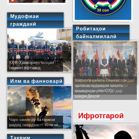
Мудофиаи
гражданӣ
Робитаҳои
байналмилалӣ
КҲФ: Ҳамкориҳо бозҳам
тақвият ёфтаанд
Ширкати ҳайати Тоҷикистон дар
Илм ва фанноварӣ
ҷаласаи идораҳои наҷоти
кишварҳои узви СҲШ дар
шаҳри Деҳлӣ
Ифротгароӣ
Чаро замин рӯ ба гармои
шадид овардааст? Илм чӣ...
Тақвим