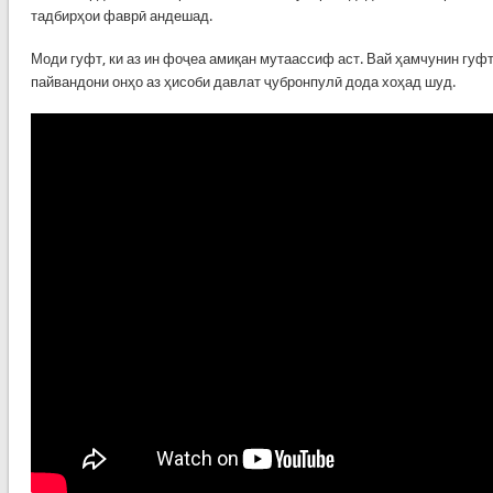
тадбирҳои фаврӣ андешад.
Моди гуфт, ки аз ин фоҷеа амиқан мутаассиф аст. Вай ҳамчунин гуфт
пайвандони онҳо аз ҳисоби давлат ҷубронпулӣ дода хоҳад шуд.