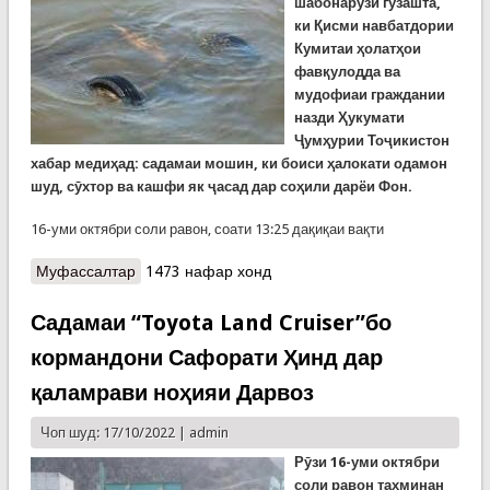
шабонарӯзи гузашта,
ки Қисми навбатдории
Кумитаи ҳолатҳои
фавқулодда ва
мудофиаи граждании
назди Ҳукумати
Ҷумҳурии Тоҷикистон
хабар медиҳад: садамаи мошин, ки боиси ҳалокати одамон
шуд, сӯхтор ва кашфи як ҷасад дар соҳили дарёи Фон.
16-уми октябри соли равон, соати 13:25 дақиқаи вақти
Муфассалтар
о Аз хабарҳои дирӯз. Садамаи мошин дар Айнӣ,
1473 нафар хонд
сӯхтор дар Барчиди Шуғнон ва зоҳир шудани як
ҷасад дар соҳили Фон
Садамаи “Toyota Land Cruiser”бо
кормандони Сафорати Ҳинд дар
қаламрави ноҳияи Дарвоз
Чоп шуд: 17/10/2022 |
admin
Рӯзи 16-уми октябри
соли равон
тахминан