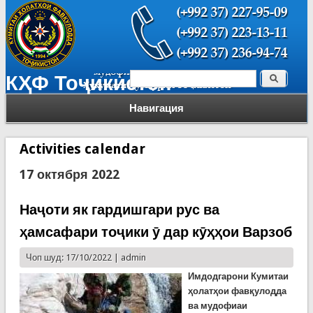
Поиск
КҲФ Тоҷикистон
Форма поиска
Навигация
Activities calendar
17 октября 2022
Наҷоти як гардишгари рус ва
ҳамсафари тоҷики ӯ дар кӯҳҳои Варзоб
Чоп шуд: 17/10/2022 |
admin
Имдодгарони Кумитаи
ҳолатҳои фавқулодда
ва мудофиаи