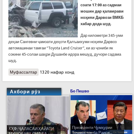
соати 17:00 аз садмаи
мошин дар қаламрави
ноҳияи Дарвози ВМКБ
хабар дода шуд.
Дар километри 345-уми
деҳаи Сангевни ҷамоати деҳоти Қалъаихуми ноҳияи Дарвоз
автомашинаи тамғаи “Toyota Land Cruiser”, ки аз ҷониби як
сокини 45-солаи шаҳри Душанбе идора мешуд, дучори садама
шуд.
Муфассалтар
о Садамаи “Toyota Land Cruiser”бо кормандони
1320 нафар хонд
Сафорати Ҳинд дар қаламрави ноҳияи Дарвоз
Ахбори рӯз
Бо Пешво
Президенти Ҷумҳурии
КҲФ: ҶАЛАСАИ ҲАЙАТИ
Тоҷикистон ба Раиси...
МУШОВАРА ОИД БА