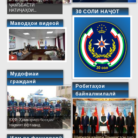
ҶАМЪБАСТИ
НАТИҶАҲОИ...
30 СОЛИ НАҶОТ
Маводҳои видеоӣ
Мудофиаи
гражданӣ
Робитаҳои
байналмилалӣ
КҲФ: Ҳамкориҳо бозҳам
тақвият ёфтаанд
Ширкати ҳайати Тоҷикистон дар