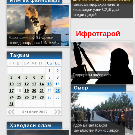
Илм ва фанноварӣ
ҷаласаи идораҳои наҷоти
кишварҳои узви СҲШ дар
шаҳри Деҳлӣ
Ифротгароӣ
Чаро замин рӯ ба гармои
шадид овардааст? Илм чӣ...
Тақвим
ПН
ВТ
СР
ЧТ
ПТ
СБ
ВС
1
2
Терроризм вабои аср
3
4
5
6
7
8
9
10
11
12
13
14
15
16
Омор
17
18
19
20
21
22
23
24
25
26
27
28
29
30
31
October 2022
Ҳаводиси олам
Идомаи ҷаласаҳои
ҷамъбастии Комиссияҳои