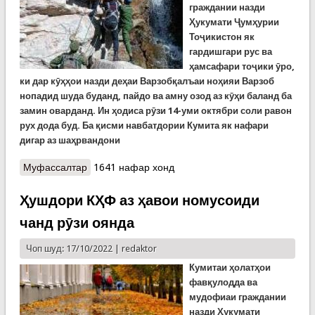
граждании назди
Ҳукумати Ҷумҳурии
Тоҷикистон як
гардишгари рус ва
ҳамсафари тоҷики ӯро,
ки дар кӯҳҳои назди деҳаи Варзобқалъаи ноҳияи Варзоб
нопадид шуда буданд, пайдо ва амну озод аз кӯҳи баланд ба
замин оварданд. Ин ҳодиса рӯзи 14-уми октябри соли равон
рух дода буд. Ба қисми навбатдории Кумита як нафари
дигар аз шаҳрвандони
Муфассалтар
о Наҷоти як гардишгари рус ва ҳамсафари
1641 нафар хонд
тоҷики ӯ дар кӯҳҳои Варзоб
Ҳушдори КҲФ аз ҳавои номусоиди
чанд рӯзи оянда
Чоп шуд: 17/10/2022 |
redaktor
К
умитаи ҳолатҳои
фавқулодда ва
мудофиаи граждании
назди Ҳукумати