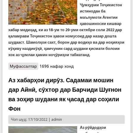
Ҷумҳурии Тоҷикистон
истинодан ба
маълумоти Агентии
ҳавошиносии кишвар
хабар медиҳад, ки аз 18-ум то 20-уми октябри соли 2022 дар
қаламрави Тоҷикистон ҳавои номусоид дар назар дошта
шудааст. Шамолҳои сахт, борон дар водиҳо ва дар ноҳияҳои
кӯҳиву наздикӯҳӣ, ҳамчунин сард шудани қисмати болоии
хок аз ҷумлаи ҳамин ноҷӯриҳои табиатанд.
Муфассалтар
о Ҳушдори КҲФ аз ҳавои номусоиди чанд рӯзи
1696 нафар хонд
оянда
Аз хабарҳои дирӯз. Садамаи мошин
дар Айнӣ, сӯхтор дар Барчиди Шуғнон
ва зоҳир шудани як ҷасад дар соҳили
Фон
Чоп шуд: 17/10/2022 |
admin
Аз
рӯйдодҳои