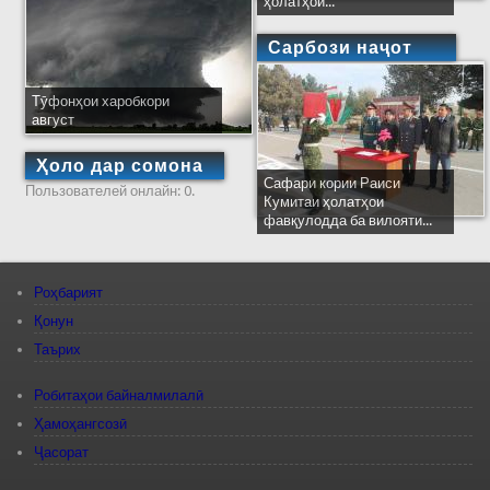
ҳолатҳои...
Сарбози наҷот
Тӯфонҳои харобкори
август
Ҳоло дар сомона
Сафари кории Раиси
Пользователей онлайн: 0.
Кумитаи ҳолатҳои
фавқулодда ба вилояти...
Роҳбарият
Қонун
Таърих
Робитаҳои байналмилалӣ
Ҳамоҳангсозӣ
Ҷасорат