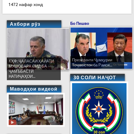
1472 нафар хонд
Ахбори рӯз
Бо Пешво
Президенти Ҷумҳурии
КҲФ: ҶАЛАСАИ ҲАЙАТИ
Тоҷикистон ба Раиси...
МУШОВАРА ОИД БА
ҶАМЪБАСТИ
НАТИҶАҲОИ...
30 СОЛИ НАҶОТ
Маводҳои видеоӣ