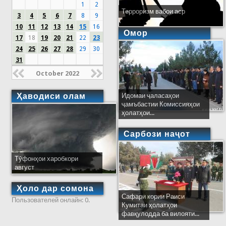
1
2
Терроризм вабои аср
3
4
5
6
7
8
9
10
11
12
13
14
15
16
Омор
17
18
19
20
21
22
23
24
25
26
27
28
29
30
31
October 2022
Ҳаводиси олам
Идомаи ҷаласаҳои
ҷамъбастии Комиссияҳои
ҳолатҳои...
Сарбози наҷот
Тӯфонҳои харобкори
август
Ҳоло дар сомона
Сафари кории Раиси
Пользователей онлайн: 0.
Кумитаи ҳолатҳои
фавқулодда ба вилояти...