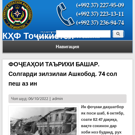
Поиск
КҲФ Тоҷикистон
Форма поиска
Навигация
ФОҶЕАҲОИ ТАЪРИХИ БАШАР.
Солгарди зилзилаи Ашкобод. 74 сол
пеш аз ин
Чоп шуд: 06/10/2022 |
admin
Ин фоҷеаи даҳшатбор
як поси шаб, 6 октябр,
соати 02:47 дақиқа,
вақте сокинон дар
хоби ноз буданд, рух