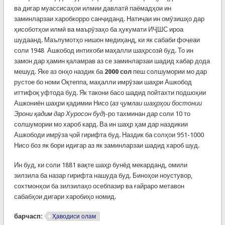
ва дигар муассисаҳои илмии давлатӣ паёмадҳои ин
заминларзаи харобкорро санҷиданд. Натиҷаи ин омӯзишҳо дар
ҳисоботҳои илмӣ ва маърӯзаҳо ба ҳукумати ИҶШС ироа
шудаанд. Маълумотҳо нишон медиҳанд, ки як сабаби фоҷеаи
соли 1948 Ашкобод интихоби маҳалли шаҳрсозӣ буд. То ин
замон дар ҳамин қаламрав аз се заминларзаи шадид хабар дода
мешуд. Яке аз онҳо наздик ба
2000 сол
пеш солшумории мо дар
рустое бо номи Оқтеппа, маҳалли имрӯзаи шаҳри Ашкобод
иттифоқ уфтода буд. Як такони басо шадид пойтахти подшоҳии
Ашкониён шаҳри қадимии Нисо (
аз ҷумлаи шаҳрҳои бостонии
Эрони қадим дар Хуросон буд
)-ро тахминан дар соли 10 то
солшумории мо хароб кард. Ва ин шаҳр ҳам дар наздикии
Ашкободи имрӯза ҷой гирифта буд. Наздик ба солҳои 951-1000
Нисо боз як бори идигар аз як заминларзаи шадид хароб шуд.
Ин буд, ки соли 1881 вақте шаҳр бунёд мекарданд, омили
зилзила ба назар гирифта нашуда буд. Биноҳои ноустувор,
сохтмонҳои ба зилзилаҳо осебпазир ва ғайраро метавон
сабабҳои дигари харобиҳо номид.
барчасп:
Ҳаводиси олам