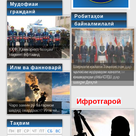
Мудофиаи
гражданӣ
Робитаҳои
байналмилалӣ
КҲФ: Ҳамкориҳо бозҳам
тақвият ёфтаанд
Ширкати ҳайати Тоҷикистон дар
Илм ва фанноварӣ
ҷаласаи идораҳои наҷоти
кишварҳои узви СҲШ дар
шаҳри Деҳлӣ
Ифротгароӣ
Чаро замин рӯ ба гармои
шадид овардааст? Илм чӣ...
Тақвим
ПН
ВТ
СР
ЧТ
ПТ
СБ
ВС