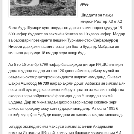
дод
.
Шиддати он тибқи
миқёси Рихтер 7,3 ё 7,2
балл буд. Шумори кушташудагон дар ин заминларза ҳудуди 19
800 нафар будааст ва захмиён бештар аз 10 ҳазор нафар. Модар
ва бародари президенти пешини Туркманистон
Сафармурод
Ниёзов
дар ҳамин заминлраза ҷон бохта буданд. Мабдаъи ин
зилзила дар умқи 18 км дар зери шаҳр буд.
Аз 6 то 26 октябр 8799 нафар ба шаҳрҳои дигари ИҶШС интиқол
дода шуданд ва дар ин кор 120 ҳавопаймои ҳарбиву мулкӣ ва
баъдаи 8 октябр қаторҳои беҳдоштӣ ширкат намуданд. Он вақт
шаҳри Ашкобод
66 739
нафар аҳолӣ дошт. Азбаски ин зилзила як
поси шаб рух дод, касе имкони берун ҷастан аз манзил наёфт ва
аксаран зери вайронаҳо ё фавтиданд ва ё шадидан захмӣ
шуданд. Дар як мижа задан даҳҳо ҳазор нафар сокинон зери
шикастапораҳову хоку сангтӯдаҳои монданд. Аз соли 1995 6
октябр чун рӯзи Ёдбуди шаҳидони ин зилзила таҷлил мешавад.
Баъдҳо экспедитсияи махсуси зилзиласанҷии Академияи
илмҳои Иттиҳоди Шӯравӣ, ҳамчунин бахшҳои ҷумҳуриявии АИ