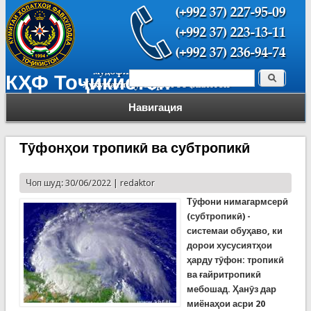
Поиск
КҲФ Тоҷикистон
Форма поиска
Навигация
Тӯфонҳои тропикӣ ва субтропикӣ
Чоп шуд: 30/06/2022 |
redaktor
Тӯфони нимагармсерӣ
(субтропикӣ) -
системаи обуҳаво, ки
дорои хусусиятҳои
ҳарду тӯфон: тропикӣ
ва ғайритропикӣ
мебошад. Ҳанӯз дар
миёнаҳои асри 20