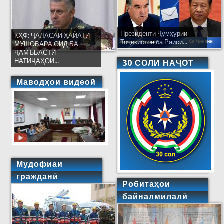
Президенти Ҷумҳурии
КҲФ: ҶАЛАСАИ ҲАЙАТИ
Тоҷикистон ба Раиси...
МУШОВАРА ОИД БА
ҶАМЪБАСТИ
НАТИҶАҲОИ...
30 СОЛИ НАҶОТ
Маводҳои видеоӣ
Мудофиаи
гражданӣ
Робитаҳои
байналмилалӣ