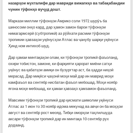
назарҳои мухталифе дар мавриди вижагиҳо ва табақабандии
чунин тӯфонҳо вуҷуд дошт.
Маркази миллии тӯфонҳои Амрико соли 1972 шурӯъ ба
шиносоии онҳо кард, дар ҳамон замон барои тӯфонҳои
нимагармсерӣ (субтропикӣ) аз рӯйхати расмии тӯфонҳои
тропикии ҳавзаҳои уқёнусҳои Атлас ва ҷанубу шарқи уқёнуси
Ҳинд ном интихоб шуд.
Дар ҳамаи минтақаҳои олам, ки тӯфонҳои тропикӣ фаъоланд,
охири тобистон, замоне, ки фарқияти ҳарорат миёни сатҳи
уқёнус ва қабатҳои амиқи он бузургтар аст, ба ҳадди ниҳоӣ
мерасад. Дар миқёси ҷаҳонӣ моҳи май дар ин маврид моҳи
камфаъол ва сентябр нисбатан фаъол мебошад. Моҳи ноябр
ягона моҳе мебошад, ки ҳамаи ҳавзаҳо ҳамзамон фаъоланд.
Мавсими тӯфонҳои тропикӣ дар қисмати шимолии уқёнуси
Атлас аз 1 июн то 30 ноябр идома мекунад ва авҷи он ба моҳҳои
август ва сентябр рост меояд. Тибқи оморҳои таҳлилшуда
аксари тӯфонҳои тропикӣ дар ин минтақа 10 сентябр рух
додаанд.