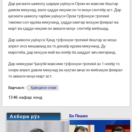
Дар қисмати шимолу шарқии уқёнуси Ором ин мавсим бештар
дамом мекунад, вале ҳадди ниҳоии он то моҳи сентябр аст. Дар
қисмати шимолу ғарбии уқёнуси Ором тӯфонҳои тропикӣ
тамоми сол идома мекунанд, ҳадди камтар моҳҳои феврал ва
март ва ҳадди ниҳоии он аввали моҳи сентябр мебошад.
Дар шимоли уқёнуси Ҳинд тӯфонҳои тропикӣ бештар аз моҳи
апрел оғоз мешаванд ва то декабр идома мекунанд. Ду
маротиба, дар моҳҳои май ва ноябр ба шиддат авҷ мегиранд.
Дар нимкураи Ҷанубӣ мавсими тӯфонҳои тропикӣ аз 1 ноябр то
охири апрел давом мекунад ва нуқтаи авҷи он миёнаҳои феврал
то аввали моҳи март аст.
барчасп:
Ҳаводиси олам
1346 нафар хонд
Ахбори рӯз
Бо Пешво