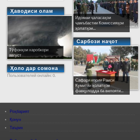
Ҳаводиси олам
Идомаи ҷаласаҳои
ҷамъбастии Комиссияҳои
ҳолатҳои...
Сарбози наҷот
Тӯфонҳои харобкори
август
Ҳоло дар сомона
Пользователей онлайн: 0.
Сафари кории Раиси
Кумитаи ҳолатҳои
фавқулодда ба вилояти...
Роҳбарият
Қонун
Таърих