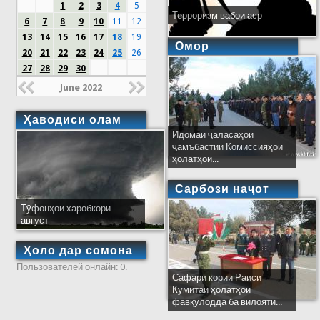
1
2
3
4
5
Терроризм вабои аср
6
7
8
9
10
11
12
13
14
15
16
17
18
19
Омор
20
21
22
23
24
25
26
27
28
29
30
June 2022
Ҳаводиси олам
Идомаи ҷаласаҳои
ҷамъбастии Комиссияҳои
ҳолатҳои...
Сарбози наҷот
Тӯфонҳои харобкори
август
Ҳоло дар сомона
Пользователей онлайн: 0.
Сафари кории Раиси
Кумитаи ҳолатҳои
фавқулодда ба вилояти...