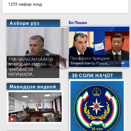
1255 нафар хонд
Ахбори рӯз
Бо Пешво
Президенти Ҷумҳурии
КҲФ: ҶАЛАСАИ ҲАЙАТИ
Тоҷикистон ба Раиси...
МУШОВАРА ОИД БА
ҶАМЪБАСТИ
НАТИҶАҲОИ...
30 СОЛИ НАҶОТ
Маводҳои видеоӣ