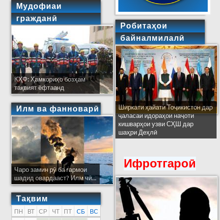
Мудофиаи
гражданӣ
Робитаҳои
байналмилалӣ
КҲФ: Ҳамкориҳо бозҳам
тақвият ёфтаанд
Ширкати ҳайати Тоҷикистон дар
Илм ва фанноварӣ
ҷаласаи идораҳои наҷоти
кишварҳои узви СҲШ дар
шаҳри Деҳлӣ
Ифротгароӣ
Чаро замин рӯ ба гармои
шадид овардааст? Илм чӣ...
Тақвим
ПН
ВТ
СР
ЧТ
ПТ
СБ
ВС