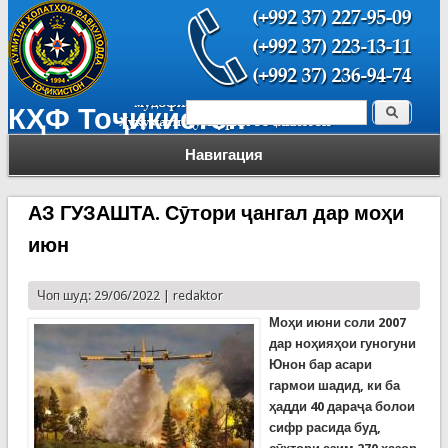
Поиск
КҲФ Тоҷикистон
Форма поиска
Навигация
АЗ ГУЗАШТА. Сӯтори ҷангал дар моҳи
июн
Чоп шуд: 29/06/2022 |
redaktor
Моҳи июни соли 2007
дар ноҳияҳои гуногуни
Юнон бар асари
гармои шадид, ки ба
ҳадди 40 дараҷа болои
сифр расида буд,