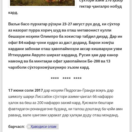
сӯхтори азим 270 ҳазор
гектар ҷангалро нобуд
кард
.
Вазъи басо пурхатар рӯзҳои 23-27 август рух дод, ки сӯхтор
аз назорат пурра хориҷ шуд ва оташ метавонист кулли
бешаҳои ноҳияи Олимпро ба хокистар табдил диҳад. Дар ин
офат 84 нафар ҷони худро аз даст доданд. Барои хомӯш
кардани забонаи оташ ҳавопаймоҳои аксар кишварҳои узви
Иттиҳодияи Аврупо ширкат карданд. Русия ҳам дар канор
намонд ва ба минтақаи офат ҳавопаймои Бе-200 ва 13
чархболи сӯхторхомӯшкуниро эъзом кард.
**** **** ****
17 июни соли 2017
дар ноҳияи Педроган-Гранди воқеъ дар
шимолу шарқи Лиссабон сӯхтори азими ҷангал 66 нафарро
ҳалок ва беш аз 200 нафарро захмӣ кард. Қисмати бештари
фавтидагон ронандагоне буданд, ки талош доштанд ба ҷойи амн
раванд, вале ҳангоми ҳаракат дар ҳалқаи дуду оташ монданд.
барчасп:
Ҳаводиси олам