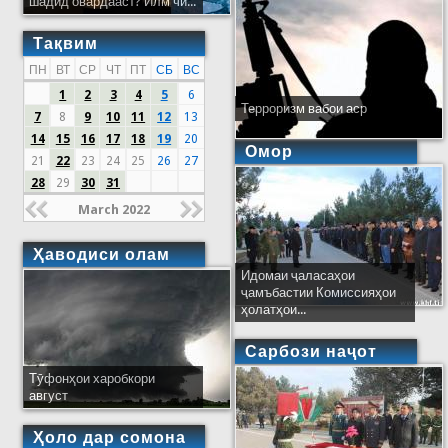
шадид овардааст? Илм чӣ...
Тақвим
ПН
ВТ
СР
ЧТ
ПТ
СБ
ВС
1
2
3
4
5
6
Терроризм вабои аср
7
8
9
10
11
12
13
14
15
16
17
18
19
20
Омор
21
22
23
24
25
26
27
28
29
30
31
March 2022
Ҳаводиси олам
Идомаи ҷаласаҳои
ҷамъбастии Комиссияҳои
ҳолатҳои...
Сарбози наҷот
Тӯфонҳои харобкори
август
Ҳоло дар сомона