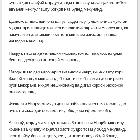
суннатҳои наврӯзӣ мардуми заҳматпешаву созандаи мо тибқи
анъанаи нек гулгашту боғҳои нав бунёд мекунанд.
Дарвоқеъ, ниҳолшинонӣ ва гулгардониву гулшинонӣ аз ҷумлаи
муҳимтарин падидаҳои зебоипарастии фарҳанги Наврӯз аст, ки
намунаи он дар симои пойтахти кишвари азизамон равшан
намудор мебошад.
Наврӯз, пеш аз ҳама, ҷашни кишоварзон аст ва онро, аз ҳама
бештар, деҳқонон интизорӣ мекашанд.
Мардуми мо дар баробари тантанаҳои наврӯзӣ ба кишту кори
баҳорӣ машғул мешаванд, бо нияти нек ба замин донаи ризқу
рӯзӣ мекоранд, ниҳол мешинонанд ва дигар корҳои баҳориро
оғоз мекунанд.
Фазилати Наврӯз ҳамчун ҷашни пайванди инсон бо табиат дар
вусъати амалҳои созандагиву ободкорӣ ифода меёбад.
Аз ин рӯ, мардуми мо чун анъана ба пешвози Наврӯз манзилу
кошона ва кӯчаву маҳалли зисти худро тозаву обод мекунанд,
зеро файзу баракат дар ҷоест, ки покизагиву ободӣ бошад.