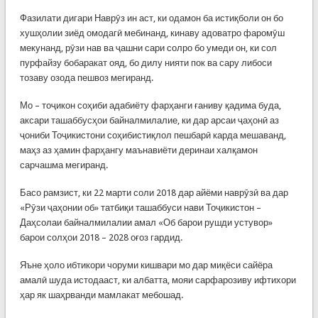
Фазилати дигари Наврӯз ин аст, ки одамон ба истиқболи он бо
хушҳолии зиёд омодагӣ мебинанд, кинаву адоватро фаромӯш
мекунанд, рӯзи нав ва ҷашни сари солро бо умеди он, ки сол
пурфайзу бобаракат ояд, бо дилу нияти пок ва сару либоси
тозаву озода пешвоз мегиранд.
Мо – тоҷикон соҳиби адабиёту фарҳанги ғаниву қадима буда,
аксари ташаббусҳои байналмилалие, ки дар арсаи ҷаҳонӣ аз
ҷониби Тоҷикистони соҳибистиқлол пешбарӣ карда мешаванд,
маҳз аз ҳамин фарҳангу маънавиёти деринаи халқамон
сарчашма мегиранд.
Басо рамзист, ки 22 марти соли 2018 дар айёми наврӯзӣ ва дар
«Рӯзи ҷаҳонии об» татбиқи ташаббуси нави Тоҷикистон –
Даҳсолаи байналмилалии амал «Об барои рушди устувор»
барои солҳои 2018 – 2028 оғоз гардид.
Яъне ҳоло ибтикори чоруми кишвари мо дар миқёси сайёра
амалӣ шуда истодааст, ки албатта, мояи сарфарозиву ифтихори
ҳар як шаҳрванди мамлакат мебошад.