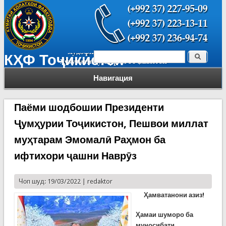
Поиск
КҲФ Тоҷикистон
Форма поиска
Навигация
Паёми шодбошии Президенти
Ҷумҳурии Тоҷикистон, Пешвои миллат
муҳтарам Эмомалӣ Раҳмон ба
ифтихори ҷашни Наврӯз
Чоп шуд: 19/03/2022 |
redaktor
Ҳамватанони азиз!
Ҳамаи шуморо ба
муносибати