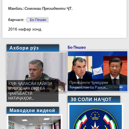
Манбаъ: Сомонаи Президенти ҶТ.
барчасп:
Бо Пешво
2016 нафар хонд
Ахбори рӯз
Бо Пешво
Президенти Ҷумҳурии
КҲФ: ҶАЛАСАИ ҲАЙАТИ
Тоҷикистон ба Раиси...
МУШОВАРА ОИД БА
ҶАМЪБАСТИ
НАТИҶАҲОИ...
30 СОЛИ НАҶОТ
Маводҳои видеоӣ