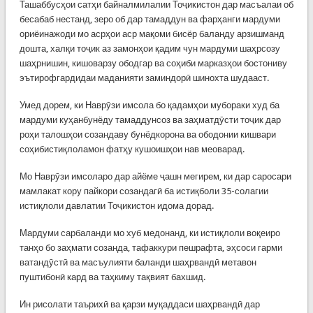
Ташаббусҳои сатҳи байналмилалии Тоҷикистон дар масъалаи об
бесабаб нестанд, зеро об дар тамаддун ва фарҳанги мардуми
ориёинажоди мо асрҳои аср мақоми бисёр баланду арзишманд
дошта, халқи тоҷик аз замонҳои қадим чун мардуми шаҳрсозу
шаҳрнишин, кишоварзу ободгар ва соҳиби марказҳои бостониву
эътирофгардидаи маданияти заминдорӣ шинохта шудааст.
Умед дорем, ки Наврӯзи имсола бо қадамҳои мубораки худ ба
мардуми куҳанбунёду тамаддунсоз ва заҳматдӯсти тоҷик дар
роҳи талошҳои созандаву бунёдкорона ва ободонии кишвари
соҳибистиқлоламон фатҳу кушоишҳои нав меоварад.
Мо Наврӯзи имсоларо дар айёме ҷашн мегирем, ки дар саросари
мамлакат кору пайкори созандагӣ ба истиқболи 35-солагии
истиқлоли давлатии Тоҷикистон идома дорад.
Мардуми сарбаланди мо хуб медонанд, ки истиқлоли воқеиро
танҳо бо заҳмати созанда, тафаккури пешрафта, эҳсоси гарми
ватандӯстӣ ва масъулияти баланди шаҳрвандӣ метавон
пуштибонӣ кард ва таҳкиму тақвият бахшид.
Ин рисолати таърихӣ ва қарзи муқаддаси шаҳрвандӣ дар