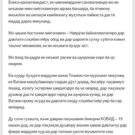
Боиси қаноатмандист, ки ҷавонмардони саховатманди мо ин
анъанаи неки ниёгонамонро идома бахшида, ба ятимону
маъюбон ва оилаҳои камбизоату муҳтоҷон пайваста дасти
мадад дароз мекунанд.
Мо ҷашни бостонии ниёгонамон – Наврӯзи байналмилалиро дар
давлати соҳибихтиёру обод ва дар шароити сулҳу суботи комил
таҷлил менамоем, ки ин неъмати бузург аст.
Мо бояд ба қадри ин неъмат расем ва шукронаи онро ба ҷо
оварем.
Ба хурду бузурги мардуми азизи Тоҷикистон муроҷиат мекунам,
ки Ватани маҳбубамонро сидқан дӯст доред, босабру таҳаммул
бошед, иззату эҳтироми ҳамдигарро ба ҷо оваред, дар лаҳзаҳои
душвор дасти ҳамдигарро гиред ва шукрона кунед, ки дар
Ватани орому осуда ва давлати озоду соҳибихтиёр умр ба сар
мебаред.
Ду соли гузашта, яъне давраи паҳншавии бемории КОВИД – 19
нишон дод, ки дар лаҳзаҳои душвору вазнин ҳамаи давлатҳо дар
фикри мардуми худ ва дар талоши ҳалли мушкилоти хеш