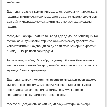
мебошанд.
Дар чунин вазъият камчинии маҳсулот, болоравии нархҳо, қатъ
гардидани интиқоли молу маҳсулот ва ҳатто маводи доруворӣ
дар байни кишварҳо боиси азияти миллионҳо нафар одамон
гардид.
Мардуми шарифи Тоҷикистон бояд дар ёд дошта бошанд, ки мо
рӯзҳои аз ин ҳам вазнинтар, солҳои бисёр сахту ҳалокатбори
ҷанги таҳмилии шаҳрвандӣ ва ду соли охир бемории сироятии
КОВИД – 19-ро паси сар кардем.
Аз ин лиҳоз, мо бояд бо сабру таҳаммул бошем, ба воҳимаву
таҳлука наафтем ва бовар дошта бошем, ки мушкилоти имрӯза
муваққатӣ ва гузарандаанд.
Дар чунин шароит, мо ҳаргиз набояд ба умеди дигарон шавем,
минбаъд низ сарҷамъу муттаҳид бошем, аҳлона кор кунем,
софдилона заҳмат кашем ва камбудиву мушкилиҳои
зиндагиамонро худамон бартараф созем.
Махсусан, деҳқонони асили мо, ки соҳиби таҷрибаи зиёди