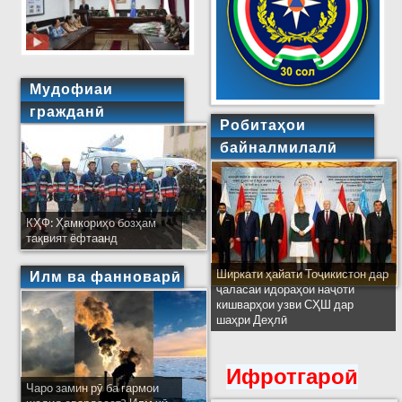
Мудофиаи
гражданӣ
Робитаҳои
байналмилалӣ
КҲФ: Ҳамкориҳо бозҳам
тақвият ёфтаанд
Ширкати ҳайати Тоҷикистон дар
Илм ва фанноварӣ
ҷаласаи идораҳои наҷоти
кишварҳои узви СҲШ дар
шаҳри Деҳлӣ
Ифротгароӣ
Чаро замин рӯ ба гармои