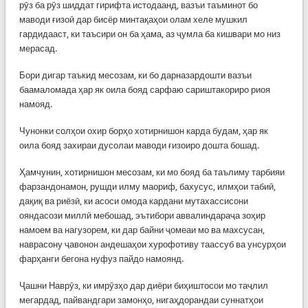
рӯз ба рӯз шиддат гирифта истодаанд, вазъи таъминот бо
маводи ғизоӣ дар бисёр минтақаҳои олам хеле мушкил
гардидааст, ки таъсири он ба ҳама, аз ҷумла ба кишвари мо низ
мерасад.
Бори дигар таъкид месозам, ки бо дарназардошти вазъи
баамаломада ҳар як оила бояд сарфаю сариштакориро риоя
намояд.
Чунонки солҳои охир борҳо хотирнишон карда будам, ҳар як
оила бояд захираи дусолаи маводи ғизоиро дошта бошад.
Ҳамчунин, хотирнишон месозам, ки мо бояд ба таълиму тарбияи
фарзандонамон, рушди илму маориф, бахусус, илмҳои табиӣ,
дақиқ ва риёзӣ, ки асоси омода кардани мутахассисони
ояндасози миллӣ мебошад, эътибори аввалиндараҷа зоҳир
намоем ва нагузорем, ки дар байни ҷомеаи мо ва махсусан,
наврасону ҷавонон андешаҳои хурофотиву таассуб ва унсурҳои
фарҳанги бегона нуфуз пайдо намоянд.
Ҷашни Наврӯз, ки имрӯзҳо дар диёри биҳиштосои мо таҷлил
мегардад, пайвандгари замонҳо, нигаҳдорандаи суннатҳои