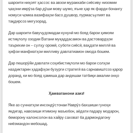
шароити ниҳоят ҳассос ва авзои мураккаби сиёсиву низомии
ҷаҳони имрӯза бар дӯши мову шумо, яъне ҳар як фарди бонангу
номуси ҷомеа вазифаҳои басо душвор, пурмасъулият ва
тақдирсоз мегузорад.
Дар шароити бавуҷудомадаи кунунӣ мо бояд барои ҳимояи
истиқлолу озодии Ватани муқаддасамон ва дастовардҳои
таърихии он – сулҳу оромӣ, суботи сиёсӣ, ваҳдати миллӣ ва
ҳифзи манфиатҳои милливу давлатиамон омода бошем.
Дар пешорӯйи давлати соҳибистиқлоли мо барои солҳои
наздиктарин ҳадафҳои бузурги стратегӣ ва сарнавиштсоз қарор
доранд, ки мо бояд ҳамеша дар андешаи татбиқи амалии онҳо
бошем.
Ҳамватанони азиз!
Яке аз суннатҳои инсондӯстонаи Наврӯз бахшиши гуноҳи
якдигар, навозиши ятимону маъюбон, аёдати падару модарон,
беморону калонсолон ва хайру саховат ба дармондагону
ниёзмандон мебошад.