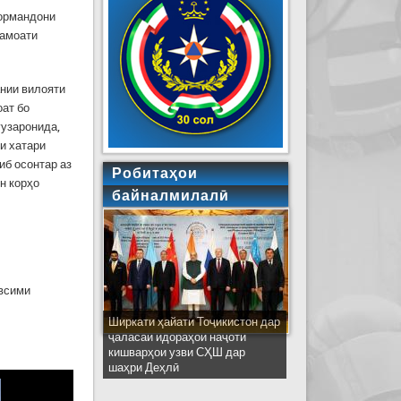
кормандони
ҷамоати
нии вилояти
ат бо
гузаронида,
и хатари
иб осонтар аз
Робитаҳои
н корҳо
байналмилалӣ
авсими
Ширкати ҳайати Тоҷикистон дар
ҷаласаи идораҳои наҷоти
кишварҳои узви СҲШ дар
шаҳри Деҳлӣ