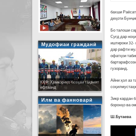
бахши Раёсат
деҳоти Бунҷик
Бо талоши са
Суғд дар ноҳ
иштироки 32-
Мудофиаи гражданӣ
дар рафти му
офатҳои таби
бартарафсозии
гузоранд.
Айни ҳол аз 
КҲФ: Ҳамкориҳо бозҳам тақвият
соҳилмустаҳк
ёфтаанд
Зикр кардан 
Илм ва фанноварӣ
боронҳо ва ом
Ш.Бутаева