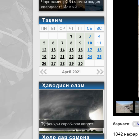
Чаро замин рӯ ба гармои шадид
овардааст? Илм чӣ...
Тақвим
ПН
ВТ
СР
ЧТ
ПТ
СБ
ВС
1
2
3
4
5
6
7
8
9
10
11
12
13
14
15
16
17
18
19
20
21
22
23
24
25
26
27
28
29
30
April 2021
Ҳаводиси олам
барчасп:
Тӯфонҳои харобкори август
А
1842 нафар
Ҳоло дар сомона