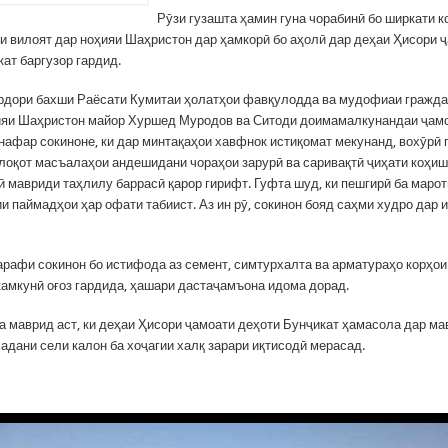
Рӯзи гузашта ҳамин гуна чорабинӣ бо ширкати 
и вилоят дар ноҳияи Шаҳристон дар ҳамкорӣ бо аҳолӣ дар деҳаи Ҳисори 
ат баргузор гардид.
рдори бахши Раёсати Кумитаи ҳолатҳои фавқулодда ва мудофиаи гражда
ияи Шаҳристон майор Хуршед Муродов ва Ситоди доимамалкунандаи ҷамо
 нафар сокиноне, ки дар минтақаҳои хавфнок истиқомат мекунанд, вохӯрӣ 
лоқот масъалаҳои андешидани чораҳои зарурӣ ва саривақтӣ ҷиҳати коҳиш
ӣ мавриди таҳлилу баррасӣ қарор гирифт. Гуфта шуд, ки пешгирӣ ба марот
 паймадҳои ҳар офати табиист. Аз ин рӯ, сокинон бояд саҳми худро дар и
тарафи сокинон бо истифода аз семент, симтурхалта ва арматураҳо корҳои
амкунӣ оғоз гардида, ҳашари дастаҷамъона идома дорад.
ба маврид аст, ки деҳаи Ҳисори ҷамоати деҳоти Бунҷикат ҳамасола дар м
адани сели калон ба хоҷагии халқ зарари иқтисодӣ мерасад.