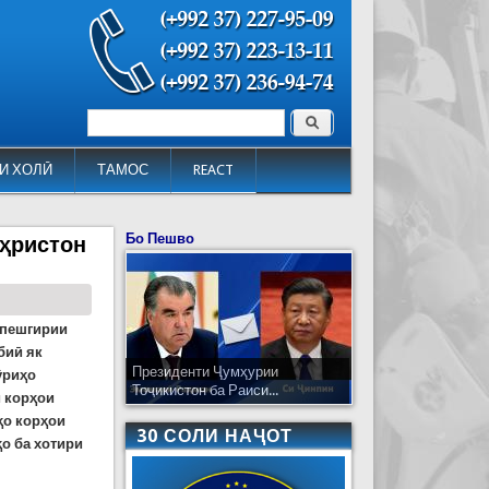
Поиск
Форма поиска
И ХОЛӢ
ТАМОС
REACT
Бо Пешво
аҳристон
 пешгирии
биӣ як
Президенти Ҷумҳурии
ӯриҳо
Тоҷикистон ба Раиси...
и корҳои
ҳо корҳои
30 СОЛИ НАҶОТ
ҳо ба хотири