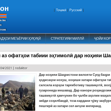
тон
|
Тоҷикӣ
|
Русский
|
АДҲОИ МЕЪЁРИИ ҲУҚУҚӢ
СТРАТЕГИЯИ МИЛЛӢ
ҶОЙИ КОР
 аз офатҳои табиии эҳтимолӣ дар ноҳияи Ш
/04/2021 |
redaktor
Дар ноҳияи Шаҳристони вилояти Суғд баҳри
ҳодисаҳои нохуш,
коҳиши хатари
офатҳои та
силсила
корҳои тарғиботиву ташвиқотӣ, вох
гузаронида мешавад. Дар канори роҳандози
ташвиқотӣ ҳамчунин бо ҷалби аҳолии маҳал
зиёди соҳилбандӣ, тоза кардани ҷӯву заҳбур
пешгирӣ аз хатари сел анҷом мегиранд.