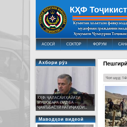
КҲФ Тоҷикис
АСОСӢ
СОХТОР
ФОРУМ
САН
Ахбори рӯз
Пешгирӣ
Чоп шуд: 14
КҲФ: ҶАЛАСАИ ҲАЙАТИ
МУШОВАРА ОИД БА
ҶАМЪБАСТИ НАТИҶАҲОИ...
Маводҳои видеоӣ