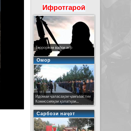
Ифротгароӣ
Терроризм вабои аср
Омор
Идомаи ҷаласаҳои ҷамъбастии
Комиссияҳои ҳолатҳои...
Сарбози наҷот