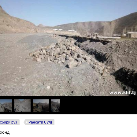
хбори рӯз
Раёсати Суғд
 хонд