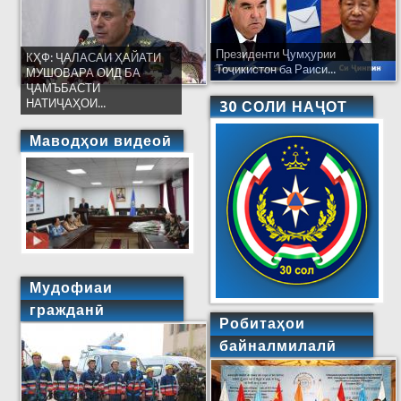
Президенти Ҷумҳурии
КҲФ: ҶАЛАСАИ ҲАЙАТИ
Тоҷикистон ба Раиси...
МУШОВАРА ОИД БА
ҶАМЪБАСТИ
НАТИҶАҲОИ...
30 СОЛИ НАҶОТ
Маводҳои видеоӣ
Мудофиаи
гражданӣ
Робитаҳои
байналмилалӣ