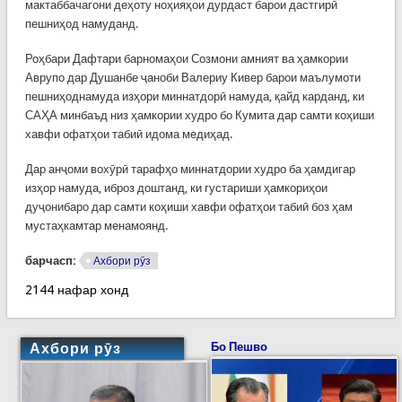
мактаббачагони деҳоту ноҳияҳои дурдаст барои дастгирӣ
пешниҳод намуданд.
Роҳбари Дафтари барномаҳои Созмони амният ва ҳамкории
Аврупо дар Душанбе ҷаноби Валериу Кивер барои маълумоти
пешниҳоднамуда изҳори миннатдорӣ намуда, қайд карданд, ки
САҲА минбаъд низ ҳамкории худро бо Кумита дар самти коҳиши
хавфи офатҳои табиӣ идома медиҳад.
Дар анҷоми вохӯрӣ тарафҳо миннатдории худро ба ҳамдигар
изҳор намуда, иброз доштанд, ки густариши ҳамкориҳои
дуҷонибаро дар самти коҳиши хавфи офатҳои табиӣ боз ҳам
мустаҳкамтар менамоянд.
барчасп:
Ахбори рӯз
2144 нафар хонд
Ахбори рӯз
Бо Пешво