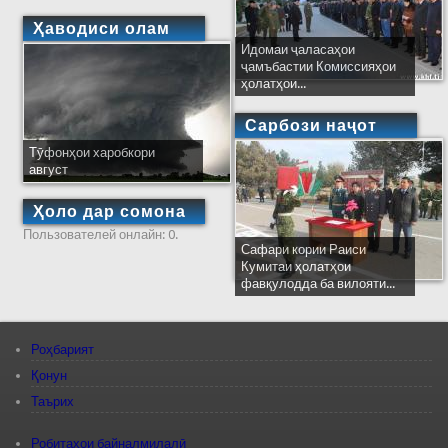
Ҳаводиси олам
Идомаи ҷаласаҳои
ҷамъбастии Комиссияҳои
ҳолатҳои...
Сарбози наҷот
Тӯфонҳои харобкори
август
Ҳоло дар сомона
Пользователей онлайн: 0.
Сафари кории Раиси
Кумитаи ҳолатҳои
фавқулодда ба вилояти...
Роҳбарият
Қонун
Таърих
Робитаҳои байналмилалӣ