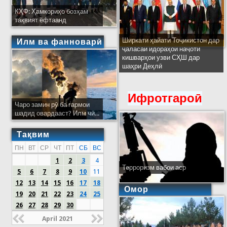
КҲФ: Ҳамкориҳо бозҳам
тақвият ёфтаанд
Ширкати ҳайати Тоҷикистон дар
Илм ва фанноварӣ
ҷаласаи идораҳои наҷоти
кишварҳои узви СҲШ дар
шаҳри Деҳлӣ
Ифротгароӣ
Чаро замин рӯ ба гармои
шадид овардааст? Илм чӣ...
Тақвим
ПН
ВТ
СР
ЧТ
ПТ
СБ
ВС
1
2
3
4
Терроризм вабои аср
5
6
7
8
9
10
11
12
13
14
15
16
17
18
Омор
19
20
21
22
23
24
25
26
27
28
29
30
April 2021