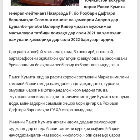
Тоҷикистон вохӯрии
кории Раиси Кумита
генерал-лейтенант Назарзода Р. бо Роҳбари Дафтари
барномаҳои Созмони амният ва ҳамкории Аврупо дар
Душанбе ҷаноби Валериу Кивер ҷиҳати муҳокимаи
масъалаҳои татбиқи лоиҳаҳо дар соли 2021 ва ҳамоҳанг
намудани ҳамкориҳо дар соли 2022 баргузор гардид.
Дар рафти вохӯрӣ масъалаҳо оид ба пешгирӣ, огоҳсозӣ,
бартарафсозии оқибатҳои ҳолатҳои фавқулода ва расонидани
ёрии аввалия ба аҳолии осебпазир ахборот пешниҳод гашт.
Раиси Кумита оид ба рафти корҳои сохтмонии Маркази миллии
тамринӣ барои омода намудани наҷотдиҳандагон, курсҳои
омӯзишӣ барои наҷотдиҳандагон, кормандони тиб ва
мутахассисони марказҳои таълимию методии Кумита маълумот
дода, миннатдории самимии хешро бори дигар ба Роҳбари
Дафтари барномаҳои САҲА изҳор намуданд.
Инчунин Раиси Кумита ҷиҳати идома додани ҳамкориҳои
судманд дар оянда барои ташкили курсҳои омӯзишӣ барои
наҷотдиҳандагон -ғаввосон, кинологҳо, чопи овезаҳо барои