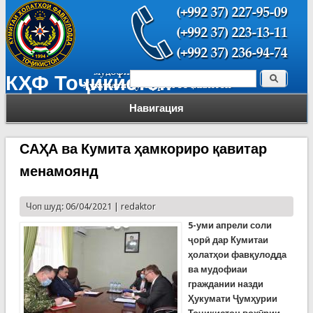
Поиск
КҲФ Тоҷикистон
Форма поиска
Навигация
САҲА ва Кумита ҳамкориро қавитар
менамоянд
Чоп шуд: 06/04/2021 |
redaktor
5-уми апрели соли
ҷорӣ дар Кумитаи
ҳолатҳои фавқулодда
ва мудофиаи
граждании назди
Ҳукумати Ҷумҳурии