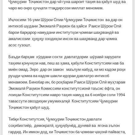
Ҷумҳурии Тоҷикистон дар чӣ гуна шароит таҳия ва қабул шуд ва
чаро мо онро ҳуҷҷати ттақдирсози миллат меномем.
Иҷлосияи 16-уми Шӯрои Олии Ҷумҳурии Тоҷикистон ва дар он
интихоб шудани Эмомалӣ Раҳмон ба ҳайси Раиси Шӯрои Олӣ
барои барқарор намудани институтҳои ҷомеаи шаҳрвандӣ ва
амалисозии ҳуқуқу озодиҳои инсон ва шаҳрванд дар ҷомеа
асос гузошт.
Баъди барҳам хӯрдани сохти давлатдории шӯравӣ зарурати
таҳияи қонунҳои нав, пеш аз ҳама, қабули Конститутсияи нав ба
миён омад. Зеро дар он замон маълум набуд, ки мо кадом роҳи
рушди ҷомеа ва кадом шакли идораи давлатро интихоб
менамоем. Бинобар ин, бо роҳбарии Раиси Шӯрои Олӣ муҳтарам
Эмомалӣ Раҳмон Комиссияи конститутсионӣ таъсис ёфта, он
лоиҳаи Конститутсияи навро таҳия намуд ва 6 ноябри соли 1994
тавассути овоздиҳии умумихалқӣ Конститутсияи Ҷумҳурии
Тоҷикистон қабул шуд.
Тибқи Конститутсия, Ҷумҳурии Тоҷикистон давлати
соҳибихтиёр, демократӣ, ҳуқуқбунёд, дунявӣ ва ягона эълон
гардид. Ин имкон дод, ки Тоҷикистон ба ҷомеаи ҷаҳонӣ пайваста,