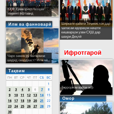
КҲФ: Ҳамкориҳо бозҳам
тақвият ёфтаанд
Ширкати ҳайати Тоҷикистон дар
Илм ва фанноварӣ
ҷаласаи идораҳои наҷоти
кишварҳои узви СҲШ дар
шаҳри Деҳлӣ
Ифротгароӣ
Чаро замин рӯ ба гармои
шадид овардааст? Илм чӣ...
Тақвим
ПН
ВТ
СР
ЧТ
ПТ
СБ
ВС
1
Терроризм вабои аср
2
3
4
5
6
7
8
9
10
11
12
13
14
15
Омор
16
17
18
19
20
21
22
23
24
25
26
27
28
29
30