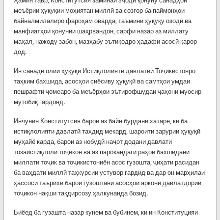
Ҳамин тавр, Конститутсия заминаи эҷоди қонуну санадҳои
меъёрии ҳуқуқии моҳиятан миллӣ ва созгор ба паймонҳои
байналмилалиро фароҳам оварда, таъмини ҳуқуқу озодӣ ва
манфиатҳои қонунии шаҳрвандон, сарфи назар аз миллату
маҳал, нажоду забон, мазҳабу эътиқодро ҳадафи асосӣ қарор
дод.
Ин санади олии ҳуқуқӣ Истиқлолияти давлатии Тоҷикистонро
таҳким бахшида, асосҳои сиёсиву ҳуқуқӣ ва самтҳои умдаи
пешрафти ҷомеаро ба меъёрҳои эътирофшудаи ҷаҳони муосир
мутобиқ гардонд.
Инчунин Конститутсия барои аз байн бурдани хатаре, ки ба
истиқлолияти давлатӣ таҳдид мекард, шароити зарурии ҳуқуқӣ
муҳайё карда, барои аз нобудӣ наҷот додани давлати
тозаистиқлоли тоҷикон ва аз парокандагӣ раҳоӣ бахшидани
миллати тоҷик ва тоҷикистониён асос гузошта, ҷиҳати расидан
ба ваҳдати миллӣ таҳкурсии устувор гардид ва дар он марҳилаи
ҳассоси таърихӣ барои гузоштани асосҳои аркони давлатдории
тоҷикон нақши тақдирсозу ҳалкунанда бозид.
Биёед ба гузашта назар кунем ва бубинем, ки ин Конституцияи