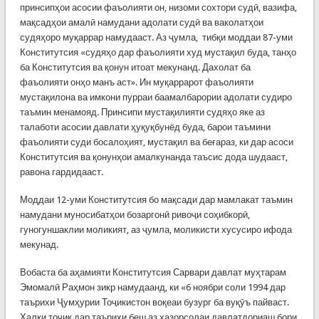
принсипҳои асосии фаъолияти он, низоми сохтори судӣ, вазифа,
мақсадҳои амалӣ намудани адолати судӣ ва ваколатҳои
судяҳоро муқаррар намудааст. Аз ҷумла, тибқи моддаи 87-уми
Конститутсия «судяҳо дар фаъолияти худ мустақил буда, танҳо
ба Конститутсия ва қонун итоат мекунанд. Дахолат ба
фаъолияти онҳо манъ аст». Ин муқаррарот фаъолияти
мустақилона ва имкони пурраи баамалбарории адолати судиро
таъмин менамояд. Принсипи мустақилияти судяҳо яке аз
талаботи асосии давлати ҳуқуқбунёд буда, барои таъмини
фаъолияти суди босалоҳият, мустақил ва беғараз, ки дар асоси
Конститутсия ва қонунҳои амалкунанда таъсис дода шудааст,
равона гардидааст.
Моддаи 12-уми Конститутсия бо мақсади дар мамлакат таъмин
намудани муносибатҳои бозаргонӣ ривоҷи соҳибкорӣ,
гуногуншаклии моликият, аз ҷумла, моликисти хусусиро ифода
мекунад.
Вобаста ба аҳамияти Конститутсия Сарвари давлат муҳтарам
Эмомалӣ Раҳмон зикр намудаанд, ки «6 ноябри соли 1994 дар
таърихи Ҷумҳурии Тоҷикистон воқеаи бузург ба вуқӯъ пайваст.
Халқи тоҷик дар таърихи беш аз ҳазорсолаи давлатдориаш бори