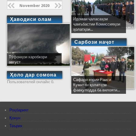
November 2020
Ҳаводиси олам
Идомаи ҷаласаҳои
ҷамъбастии Комиссияҳои
ҳолатҳои...
Сарбози наҷот
Тӯфонҳои харобкори
август
Ҳоло дар сомона
Сафари кории Раиси
Пользователей онлайн: 0.
Кумитаи ҳолатҳои
фавқулодда ба вилояти...
Роҳбарият
Қонун
Таърих