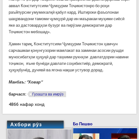
аввал Конститутсияи Ҷумҳурии Тоҷикистонро бо роҳи
раъйпурсии умумихалқӣ қабул кард. Иштироки фаъолонаи
шаҳрвандони тамоми ҷумҳурӣ дар ин маъракаи муҳими сиёсӣ
яке аз дастовардҳои бузург ва пирӯзии демократия дар
Тоҷикистон мебошад».
Ҳамин тариқ, Конститутсияи Ҷумҳурии Тоҷикистон ҳамчун
сарчашмаи қонунгузории мамлакат ва заминаи асосии рушди
муносибатҳои ҳуқуқӣ дар таҳкими рукнҳои давлатдории навини
тоҷикон, яъне бунёди давлати соҳибихтиёр, демократӣ,
ҳуқуқбунёд, дунявӣ ва ягона нақши устувор дорад.
Манбаъ: “Ховар”
барчасп:
Гузашта ва имрӯз
4866 нафар хонд
Ахбори рӯз
Бо Пешво