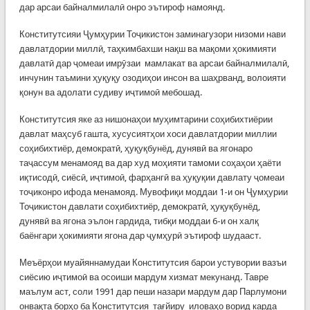
дар арсаи байналмилалӣ онро эътироф намоянд.
Конститутсияи Ҷумҳурии Тоҷикистон заминагузори низоми нави
давлатдории миллӣ, таҳкимбахши нақш ва мақоми ҳокимияти
давлатӣ дар ҷомеаи имрӯзаи мамлакат ва арсаи байналмилалӣ,
инчунин таъмини ҳуқуқу озодиҳои инсон ва шаҳрванд, волоияти
қонун ва адолати судиву иҷтимоӣ мебошад.
Конститутсия яке аз нишонаҳои муҳимтарини соҳибихтиёрии
давлат маҳсуб гашта, хусусиятҳои хоси давлатдории миллии
соҳибихтиёр, демократӣ, ҳуқуқбунёд, дунявӣ ва ягонаро
таҷассум менамояд ва дар худ моҳияти тамоми соҳаҳои ҳаёти
иқтисодӣ, сиёсӣ, иҷтимоӣ, фарҳангӣ ва ҳуқуқии давлату ҷомеаи
тоҷиконро ифода менамояд. Мувофиқи моддаи 1-и он Ҷумҳурии
Тоҷикистон давлати соҳибихтиёр, демократӣ, ҳуқуқбунёд,
дунявӣ ва ягона эълон гардида, тибқи моддаи 6-и он халқ
баёнгари ҳокимияти ягона дар ҷумҳурӣ эътироф шудааст.
Меъёрҳои муайяннамудаи Конститутсия барои устувории вазъи
сиёсию иҷтимоӣ ва осоиши мардум хизмат мекунанд. Тавре
маълум аст, соли 1991 дар пеши назари мардум дар Парлумони
онвақта борҳо ба Конститутсия тағйиру иловаҳо ворид карда