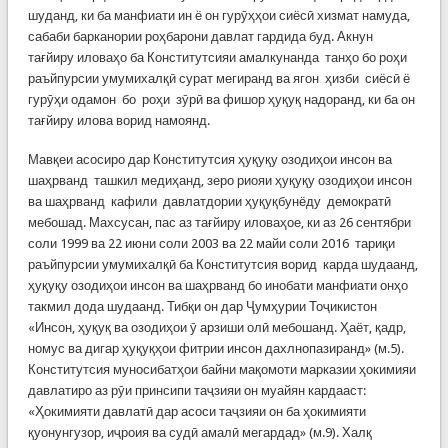
шуданд, ки ба манфиати ин ё он гурӯҳҳои сиёсӣ хизмат намуда,
сабаби барканории роҳбарони давлат гардида буд. Акнун
тағйиру иловаҳо ба Конститутсияи амалкунанда танҳо бо роҳи
раъйпурсии умумихалқӣ сурат мегиранд ва ягон ҳизби сиёсӣ ё
гурӯҳи одамон бо роҳи зӯрӣ ва фишор ҳуқуқ надоранд, ки ба он
тағйиру илова ворид намоянд.
Мавқеи асосиро дар Конститутсия ҳуқуқу озодиҳои инсон ва
шаҳрванд ташкил медиҳанд, зеро риояи ҳуқуқу озодиҳои инсон
ва шаҳрванд кафили давлатдории ҳуқуқбунёду демократӣ
мебошад. Махсусан, пас аз тағйиру иловаҳое, ки аз 26 сентябри
соли 1999 ва 22 июни соли 2003 ва 22 майи соли 2016 тариқи
раъйпурсии умумихалқӣ ба Конститутсия ворид карда шудаанд,
ҳуқуқу озодиҳои инсон ва шаҳрванд бо инобати манфиати онҳо
такмил дода шудаанд. Тибқи он дар Ҷумҳурии Тоҷикистон
«Инсон, ҳуқуқ ва озодиҳои ӯ арзиши олӣ мебошанд. Ҳаёт, қадр,
номус ва дигар ҳуқуқҳои фитрии инсон дахлнопазиранд» (м.5).
Конститутсия муносибатҳои байни мақомоти марказии ҳокимияи
давлатиро аз рӯи принсипи таҷзияи он муайян кардааст:
«Ҳокимияти давлатӣ дар асоси таҷзияи он ба ҳокимияти
қуонунгузор, иҷроия ва судӣ амалӣ мегардад» (м.9). Халқ