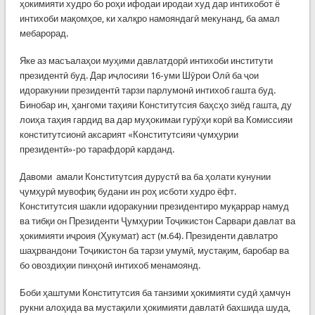
ҳокимияти худро бо роҳи ифодаи иродаи худ дар интихобот ё
интихоби мақомҳое, ки халқро намояндагӣ мекунанд, ба амал
мебарорад.
Яке аз масъалаҳои муҳими давлатдорӣ интихоби институти
президентӣ буд. Дар иҷлосияи 16-уми Шӯрои Олӣ ба ҷои
идоракунии президентӣ тарзи парлумонӣ интихоб гашта буд.
Бинобар ин, ҳангоми таҳияи Конститутсия баҳсҳо зиёд гашта, ду
лоиҳа таҳия гардид ва дар муҳокимаи гурӯҳи корӣ ва Комиссияи
конститутсионӣ аксарият «Конститутсияи ҷумҳурии
президентӣ»-ро тарафдорӣ карданд.
Давоми амали Конститутсия дурустӣ ва ба ҳолати кунунии
ҷумҳурӣ мувофиқ будани ин роҳ исботи худро ёфт.
Конститутсия шакли идоракунии президентиро муқаррар намуд
ва тибқи он Президенти Ҷумҳурии Тоҷикистон Сарвари давлат ва
ҳокимияти иҷроия (Ҳукумат) аст (м.64). Президенти давлатро
шаҳрвандони Тоҷикистон ба тарзи умумӣ, мустақим, баробар ва
бо овоздиҳии пинҳонӣ интихоб менамоянд.
Боби ҳаштуми Конститутсия ба танзими ҳокимияти судӣ ҳамчун
рукни алоҳида ва мустақили ҳокимияти давлатӣ бахшида шуда,