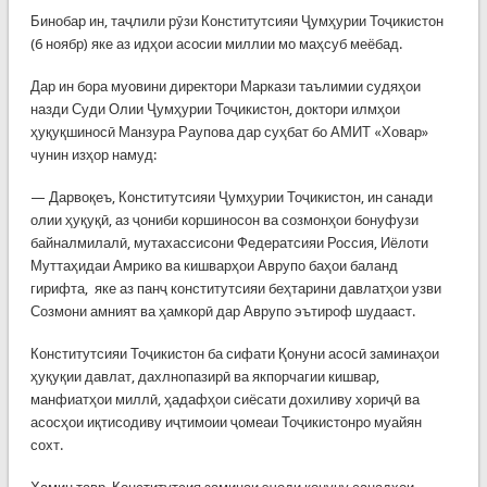
Бинобар ин, таҷлили рӯзи Конститутсияи Ҷумҳурии Тоҷикистон
(6 ноябр) яке аз идҳои асосии миллии мо маҳсуб меёбад.
Дар ин бора муовини директори Маркази таълимии судяҳои
назди Суди Олии Ҷумҳурии Тоҷикистон, доктори илмҳои
ҳуқуқшиносӣ Манзура Раупова дар суҳбат бо АМИТ «Ховар»
чунин изҳор намуд:
— Дарвоқеъ, Конститутсияи Ҷумҳурии Тоҷикистон, ин санади
олии ҳуқуқӣ, аз ҷониби коршиносон ва созмонҳои бонуфузи
байналмилалӣ, мутахассисони Федератсияи Россия, Иёлоти
Муттаҳидаи Амрико ва кишварҳои Аврупо баҳои баланд
гирифта, яке аз панҷ конститутсияи беҳтарини давлатҳои узви
Созмони амният ва ҳамкорӣ дар Аврупо эътироф шудааст.
Конститутсияи Тоҷикистон ба сифати Қонуни асосӣ заминаҳои
ҳуқуқии давлат, дахлнопазирӣ ва якпорчагии кишвар,
манфиатҳои миллӣ, ҳадафҳои сиёсати дохиливу хориҷӣ ва
асосҳои иқтисодиву иҷтимоии ҷомеаи Тоҷикистонро муайян
сохт.