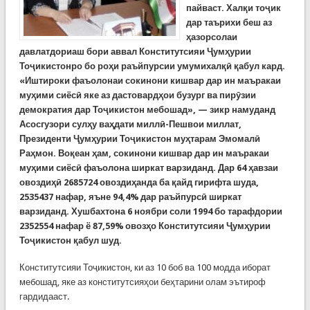
пайваст. Халқи тоҷик
дар таърихи беш аз
ҳазорсолаи
давлатдориаш бори аввал Конститутсияи Ҷумҳурии
Тоҷикистонро бо роҳи раъйпурсии умумихалқӣ қабул кард.
«Иштироки фаъолонаи сокинони кишвар дар ин маъракаи
муҳими сиёсӣ яке аз дастовардҳои бузург ва пирӯзии
демократия дар Тоҷикистон мебошад», — зикр намуданд
Асосгузори сулҳу ваҳдати миллӣ-Пешвои миллат,
Президенти Ҷумҳурии Тоҷикистон муҳтарам Эмомалӣ
Раҳмон.
Воқеан ҳам, сокинони кишвар дар ин маъракаи
муҳими сиёсӣ фаъолона ширкат варзиданд.
Дар 64 ҳавзаи
овоздиҳӣ 2685724 овоздиҳанда ба қайд гирифта шуда,
2535437 нафар, яъне 94,4% дар раъйпурсӣ ширкат
варзиданд. Хушбахтона 6 ноябри соли 1994 бо тарафдории
2352554 нафар ё 87,59% овозҳо Конститутсияи Ҷумҳурии
Тоҷикистон қабул шуд.
Конститутсияи Тоҷикистон, ки аз 10 боб ва 100 модда иборат
мебошад, яке аз конститутсияҳои беҳтарини олам эътироф
гардидааст.