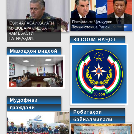
Президенти Ҷумҳурии
КҲФ: ҶАЛАСАИ ҲАЙАТИ
Тоҷикистон ба Раиси...
МУШОВАРА ОИД БА
ҶАМЪБАСТИ
НАТИҶАҲОИ...
30 СОЛИ НАҶОТ
Маводҳои видеоӣ
Мудофиаи
гражданӣ
Робитаҳои
байналмилалӣ