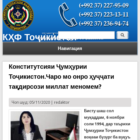
Поиск
КҲФ Тоҷикистон
Форма поиска
Навигация
Конститутсияи Ҷумҳурии
Тоҷикистон.Чаро мо онро ҳуҷҷати
тақдирсози миллат меномем?
Чоп шуд: 05/11/2020 |
redaktor
Бисту шаш сол
муқаддам, 6 ноябри
соли 1994, дар таърихи
Ҷумҳурии Тоҷикистон
воқеаи бузург ба вуқуъ