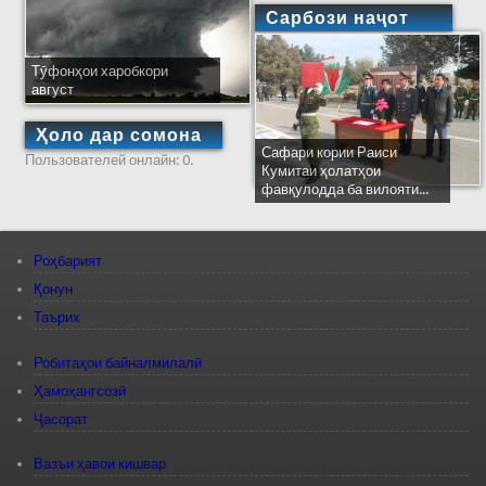
Сарбози наҷот
Тӯфонҳои харобкори
август
Ҳоло дар сомона
Сафари кории Раиси
Пользователей онлайн: 0.
Кумитаи ҳолатҳои
фавқулодда ба вилояти...
Роҳбарият
Қонун
Таърих
Робитаҳои байналмилалӣ
Ҳамоҳангсозӣ
Ҷасорат
Вазъи ҳавои кишвар