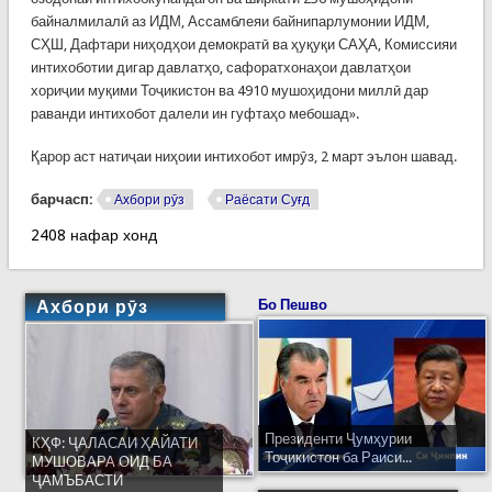
байналмилалӣ аз ИДМ, Ассамблеяи байнипарлумонии ИДМ,
СҲШ, Дафтари ниҳодҳои демократӣ ва ҳуқуқи САҲА, Комиссияи
интихоботии дигар давлатҳо, сафоратхонаҳои давлатҳои
хориҷии муқими Тоҷикистон ва 4910 мушоҳидони миллӣ дар
раванди интихобот далели ин гуфтаҳо мебошад».
Қарор аст натиҷаи ниҳоии интихобот имрӯз, 2 март эълон шавад.
барчасп:
Ахбори рӯз
Раёсати Суғд
2408 нафар хонд
Ахбори рӯз
Бо Пешво
Президенти Ҷумҳурии
КҲФ: ҶАЛАСАИ ҲАЙАТИ
Тоҷикистон ба Раиси...
МУШОВАРА ОИД БА
ҶАМЪБАСТИ