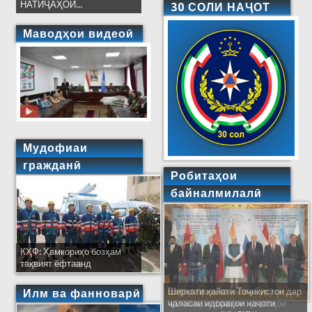
НАТИҶАҲОИ...
30 СОЛИ НАҶОТ
Маводҳои видеоӣ
Мудофиаи
гражданӣ
Робитаҳои
байналмилалӣ
КҲФ: Ҳамкориҳо бозҳам
тақвият ёфтаанд
Ширкати ҳайати Тоҷикистон дар
Илм ва фанноварӣ
ҷаласаи идораҳои наҷоти