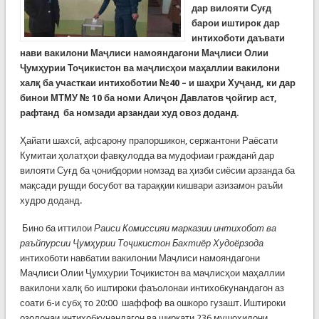
дар вилояти Суғд
барои иштирок дар
интихоботи даъвати
нави вакилони Маҷлиси намояндагони Маҷлиси Олии
Ҷумҳурии Тоҷикистон ва маҷлисҳои маҳаллии вакилони
халқ ба участкаи интихоботии №40 – и шаҳри Хуҷанд, ки дар
бинои МТМУ № 10 ба номи Алиҷон Давлатов ҷойгир аст,
рафтанд ба номзади арзандаи худ овоз доданд.
Ҳайати шахсӣ, афсарону прапоршикон, сержантони Раёсати
Кумитаи ҳолатҳои фавқулодда ва мудофиаи гражданӣ дар
вилояти Суғд ба ҷонибдории номзад ва ҳизби сиёсии арзанда ба
мақсади рушди босубот ва тараққии кишвари азизамон раъйи
худро доданд.
Бино ба иттилои
Раиси Комиссияи марказии интихобот ва
раъйпурсии Ҷумҳурии Тоҷикистон Бахтиёр Худоёрзода
интихоботи навбатии вакилонии Маҷлиси намояндагони
Маҷлиси Олии Ҷумҳурии Тоҷикистон ва маҷлисҳои маҳаллии
вакилони халқ бо иштироки фаъолонаи интихобкунандагон аз
соати 6-и субҳ то 20:00 шаффоф ва ошкоро гузашт. Иштироки
озодонаи интихобкунандагон ва ширкати 236 мушоҳидони