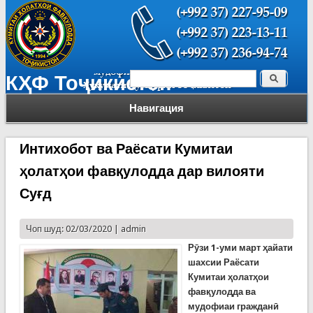
Поиск
КҲФ Тоҷикистон
Форма поиска
Навигация
Интихобот ва Раёсати Кумитаи
ҳолатҳои фавқулодда дар вилояти
Суғд
Чоп шуд: 02/03/2020 |
admin
Рӯзи 1-уми март ҳайати
шахсии Раёсати
Кумитаи ҳолатҳои
фавқулодда ва
мудофиаи гражданӣ