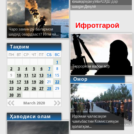
кишварҳои узви СҲШ дар
шаҳри Деҳлӣ
Ифротгароӣ
Чаро замин рӯ ба гармои
шадид овардааст? Илм чӣ...
Тақвим
ПН
ВТ
СР
ЧТ
ПТ
СБ
ВС
1
Терроризм вабои аср
2
3
4
5
6
7
8
9
10
11
12
13
14
15
Омор
16
17
18
19
20
21
22
23
24
25
26
27
28
29
30
31
March 2020
Ҳаводиси олам
Идомаи ҷаласаҳои
ҷамъбастии Комиссияҳои
ҳолатҳои...