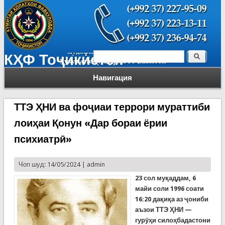
Поиск
КҲФ Тоҷикистон
Форма поиска
Навигация
ТТЭ ҲНИ ва фоҷиаи террори мураттиби
лоиҳаи Қонун «Дар бораи ёрии
психиатрӣ»
Чоп шуд: 14/05/2024 |
admin
23 сол му
қ
аддам
, 6
майи
соли
1996
соати
16:20
да
қ
и
қ
а
аз
ҷ
ониби
аъзои
ТТЭ
Ҳ
НИ
—
гур
ӯҳ
и
сило
ҳ
бадастони