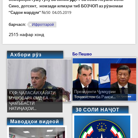
Сино
,
дотсент
,
номзади
илм
ҳ
ои
тиб
БОЗЧОП аз
рӯзномаи
“Садои мардум”
№50 04.05.2019
барчасп:
Ифротгароӣ
2515 нафар хонд
Ахбори рӯз
Бо Пешво
Президенти Ҷумҳурии
КҲФ: ҶАЛАСАИ ҲАЙАТИ
Тоҷикистон ба Раиси...
МУШОВАРА ОИД БА
ҶАМЪБАСТИ
НАТИҶАҲОИ...
30 СОЛИ НАҶОТ
Маводҳои видеоӣ