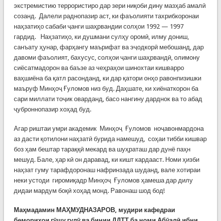
экстремистию террористиро дар зери ниқоби дину мазҳаб амалӣ
созанд. Далели раднопазир аст, ки фаъолияти тахрибкоронаи
наҳзатиҳо сабаби ҷанги шаҳрвандии солҳои 1992 — 1997
гардид. Наҳзатиҳо, ки душмани сулҳу оромӣ, илму дониш,
санъату ҳунар, фарҳангу маърифат ва эҷодкорӣ мебошанд, дар
давоми фаъолият, бахусус, солҳои ҷанги шаҳрвандӣ, олимону
сиёсатмадорон ва баъзе аз чеҳраҳои шинохтаи кишварро
ваҳшиёна ба қатл расонданд, ки дар қатори онҳо равонпизишки
маъруф Минҳоҷ Ғуломов низ буд. Даҳшате, ки хиёнаткорон ба
сари миллати тоҷик оварданд, басо нангину дарднок ва то абад
ҷуброннопазир хоҳад буд.
Агар риштаи умри академик Минҳоҷ Ғуломов ноҷавонмардона
аз дасти қотилони наҳзатӣ бурида намешуд, соҳаи тибби кишвар
боз ҳам бештар тараққӣ мекард ва шуҳраташ дар дунё паҳн
мешуд. Бале, ҳар кӣ он даравад, ки кишт кардааст. Номи ҳизби
наҳзат гуму тарафдоронаш нафринзада шуданд, вале хотираи
неки устоди гиромиқадр Минҳоҷ Ғуломов ҳамеша дар дилу
дидаи мардум боқӣ хоҳад монд. Равонаш шод бод!
Ма
ҳ
мадамин МА
Ҳ
МУДНАЗАРОВ
,
мудири кафедраи
бемори
ҳ
ои
г
ӯ
шу
гул
ӯ
ва
бинии
ДДТТ
ба
номи
Аб
ӯ
ал
ӣ
ибни