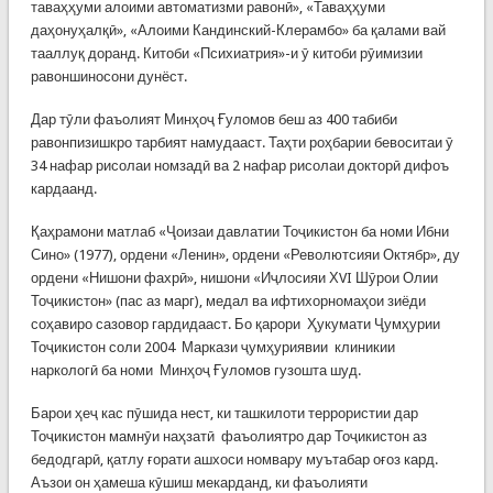
таваҳҳуми алоими автоматизми равонӣ», «Таваҳҳуми
даҳонуҳалқӣ», «Алоими Кандинский-Клерамбо» ба қалами вай
тааллуқ доранд. Китоби «Психиатрия»-и ӯ китоби рӯимизии
равоншиносони дунёст.
Дар тӯли фаъолият Минҳоҷ Ғуломов беш аз 400 табиби
равонпизишкро тарбият намудааст. Таҳти роҳбарии бевоситаи ӯ
34 нафар рисолаи номзадӣ ва 2 нафар рисолаи докторӣ дифоъ
кардаанд.
Қаҳрамони матлаб «Ҷоизаи давлатии Тоҷикистон ба номи Ибни
Сино» (1977), ордени «Ленин», ордени «Револютсияи Октябр», ду
ордени «Нишони фахрӣ», нишони «Иҷлосияи ХVI Шӯрои Олии
Тоҷикистон» (пас аз марг), медал ва ифтихорномаҳои зиёди
соҳавиро сазовор гардидааст. Бо қарори Ҳукумати Ҷумҳурии
Тоҷикистон соли 2004 Маркази ҷумҳуриявии клиникии
наркологӣ ба номи Минҳоҷ Ғуломов гузошта шуд.
Барои ҳеҷ кас пӯшида нест, ки ташкилоти террорис­тии дар
Тоҷикистон мамнӯи наҳзатӣ фаъолиятро дар Тоҷикистон аз
бедодгарӣ, қатлу ғорати ашхоси номвару муътабар оғоз кард.
Аъзои он ҳамеша кӯшиш мекарданд, ки фаъолияти