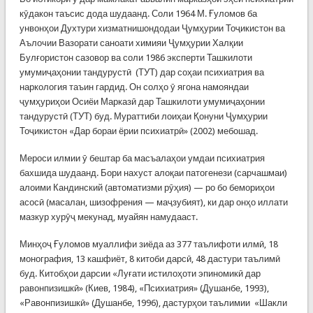
кӯдакон таъсис дода шудаанд. Соли 1964 М. Ғуломов ба
унвонҳои Духтури хизматнишондодаи Ҷумҳурии Тоҷикистон ва
Аълочии Вазорати саноати химияи Ҷумҳурии Халқии
Булғористон сазовор ва соли 1986 эксперти Ташкилоти
умумиҷаҳонии тандурустӣ (ТУТ) дар соҳаи психиатрия ва
наркология таъин гардид. Он солҳо ӯ ягона намояндаи
ҷумҳуриҳои Осиёи Марказӣ дар Ташкилоти умумиҷаҳонии
тандурустӣ (ТУТ) буд. Мураттиби лоиҳаи Қонуни Ҷумҳурии
Тоҷикистон «Дар бораи ёрии психиатрӣ» (2002) мебошад.
Мероси илмии ӯ бештар ба масъалаҳои умдаи психиатрия
бахшида шудаанд. Бори нахуст алоқаи патогенези (сарчашмаи)
алоими Кандинский (автоматизми рӯҳия) — ро бо бемориҳои
асосӣ (масалан, шизофрения — маҷзубият), ки дар онҳо иллати
мазкур хурӯҷ мекунад, муайян намудааст.
Минҳоҷ Ғуломов муаллифи зиёда аз 377 таълифоти илмӣ, 18
монография, 13 кашфиёт, 8 китоби дарсӣ, 48 дастури таълимӣ
буд. Китобҳои дарсии «Луғати истилоҳоти эпиномикӣ дар
равонпизишкӣ» (Киев, 1984), «Психиатрия» (Душанбе, 1993),
«Равонпизишкӣ» (Душанбе, 1996), дастурҳои таълимии «Шакли