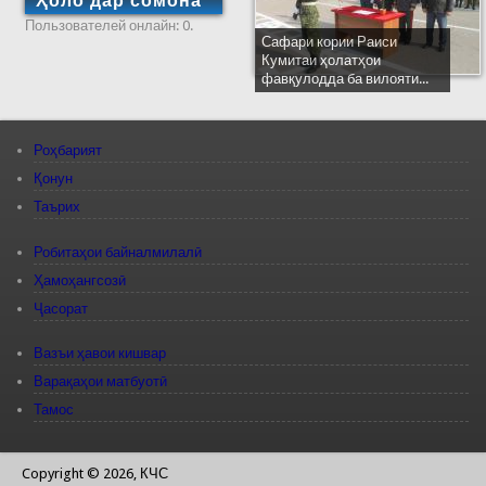
Ҳоло дар сомона
Пользователей онлайн: 0.
Сафари кории Раиси
Кумитаи ҳолатҳои
фавқулодда ба вилояти...
Роҳбарият
Қонун
Таърих
Робитаҳои байналмилалӣ
Ҳамоҳангсозӣ
Ҷасорат
Вазъи ҳавои кишвар
Варақаҳои матбуотӣ
Тамос
Copyright © 2026, КЧС