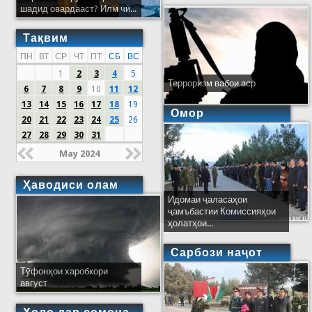
шадид овардааст? Илм чӣ...
Тақвим
ПН
ВТ
СР
ЧТ
ПТ
СБ
ВС
1
2
3
4
5
Терроризм вабои аср
6
7
8
9
10
11
12
13
14
15
16
17
18
19
Омор
20
21
22
23
24
25
26
27
28
29
30
31
May 2024
Ҳаводиси олам
Идомаи ҷаласаҳои
ҷамъбастии Комиссияҳои
ҳолатҳои...
Сарбози наҷот
Тӯфонҳои харобкори
август