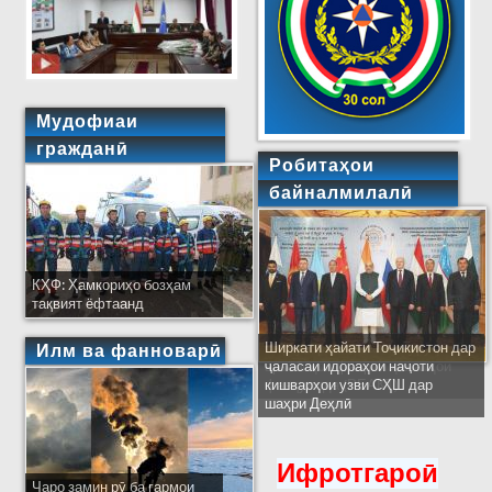
Мудофиаи
гражданӣ
Робитаҳои
байналмилалӣ
КҲФ: Ҳамкориҳо бозҳам
тақвият ёфтаанд
Ширкати ҳайати Тоҷикистон дар
Илм ва фанноварӣ
ҷаласаи идораҳои наҷоти
кишварҳои узви СҲШ дар
шаҳри Деҳлӣ
Ифротгароӣ
Чаро замин рӯ ба гармои