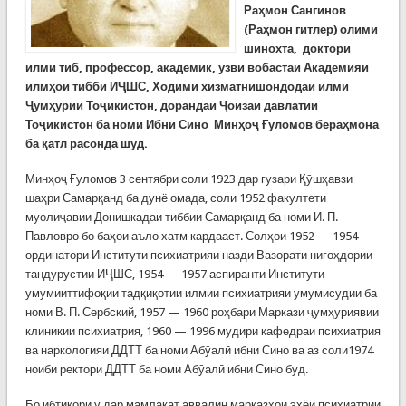
Ра
ҳ
мон
Санги
нов
(Ра
ҳ
мон
гитлер
)
олими
шинохта
,
доктори
илми
тиб
,
профессор
,
академик
,
узви
вобастаи
Академияи
илм
ҳ
ои
тибби
И
Ҷ
ШС
,
Ходими
хизматнишондодаи
илми
Ҷ
ум
ҳ
урии
То
ҷ
икистон
,
дорандаи
Ҷ
оизаи
давлатии
То
ҷ
икистон
ба
номи
Ибни
Сино
Мин
ҳ
о
ҷ
Ғ
уломов
бера
ҳ
мона
ба
қ
атл
расонда шуд.
Минҳоҷ Ғуломов 3 сентябри соли 1923 дар гузари Қӯшҳавзи
шаҳри Самарқанд ба дунё омада, соли 1952 факултети
муолиҷавии Донишкадаи тиббии Самарқанд ба номи И. П.
Павловро бо баҳои аъло хатм кардааст. Солҳои 1952 — 1954
ординатори Институти психиатрияи назди Вазорати нигоҳдории
тандурустии ИҶШС, 1954 — 1957 аспиранти Институти
умумииттифоқии тадқиқотии илмии психиатрияи умумисудии ба
номи В. П. Сербский, 1957 — 1960 роҳбари Маркази ҷумҳуриявии
клиникии психиатрия, 1960 — 1996 мудири кафедраи психиатрия
ва наркологияи ДДТТ ба номи Абӯалӣ ибни Сино ва аз соли1974
ноиби ректори ДДТТ ба номи Абӯалӣ ибни Сино буд.
Бо ибтикори ӯ дар мамлакат аввалин марказҳои эҳёи психиатрии