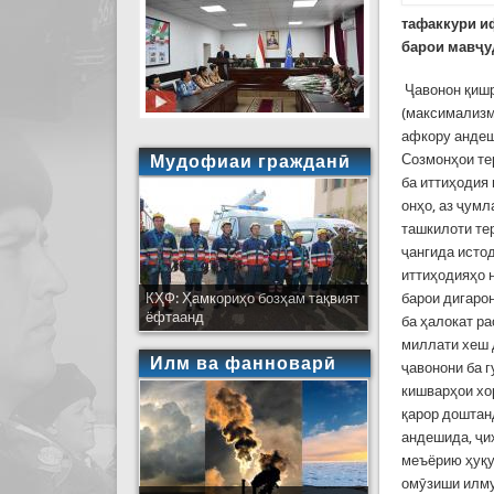
тафаккури и
барои мавҷу
Ҷавонон қишр
(максимализм
афкору андеш
Мудофиаи гражданӣ
Созмонҳои те
ба иттиҳодия
онҳо, аз ҷумл
ташкилоти те
ҷангида исто
иттиҳодияҳо 
КҲФ: Ҳамкориҳо бозҳам тақвият
барои дигарон
ёфтаанд
ба ҳалокат р
миллати хеш 
Илм ва фанноварӣ
ҷавонони ба 
кишварҳои хо
қарор доштан
андешида, ҷи
меъёрию ҳуқу
омӯзиши илму