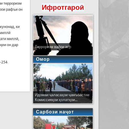
ни терроризм
Ифротгароӣ
рои рафъи он
кунонад, ки
 миллӣ
дати миллӣ,
қеи он дар
Терроризм вабои аср
Омор
53-254
Идомаи ҷаласаҳои ҷамъбастии
Комиссияҳои ҳолатҳои...
Сарбози наҷот