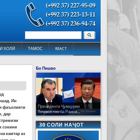
Поиск
Форма поиска
И ХОЛӢ
ТАМОС
REACT
Бо Пешво
уд
ошад. Ин
Президенти Ҷумҳурии
ои фаъолияти
Тоҷикистон ба Раиси...
о, дар
кстремизм
30 СОЛИ НАҶОТ
як сокини
на камтар аз