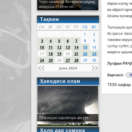
Чаро замин рӯ ба гармои шадид
барои халқу 
овардааст? Илм чӣ...
ва ифротгаро
кӯшиш кунанд
Тақвим
ПН
ВТ
СР
ЧТ
ПТ
СБ
ВС
Талошҳои шум
бо ҳисси бал
1
2
тамоми неруи
3
4
5
6
7
8
9
сулҳу субот,
10
11
12
13
14
15
16
миқёси ҷаҳон
17
18
19
20
21
22
23
24
25
26
27
28
29
30
Лутфия РАҶА
June 2024
барчасп:
И
Ҳаводиси олам
7330 нафар
Тӯфонҳои харобкори август
Ҳоло дар сомона