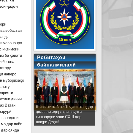
ест, ки
ёси ҷаҳон
лорӣ
 ва вобастаи
анд.
ки ҷавононро
ю иҷтимоии
из ба ҳайати
Робитаҳои
и бегона
байналмилалӣ
охтору
ди наверо
ин муборизаҳо
авлату
сарияти
котиби динии
аз Ватан
Ширкати ҳайати Тоҷикистон дар
зарурӣ
ҷаласаи идораҳои наҷоти
кишварҳои узви СҲШ дар
т санадҳои
шаҳри Деҳлӣ
 мо дар пайи
 дар оянда