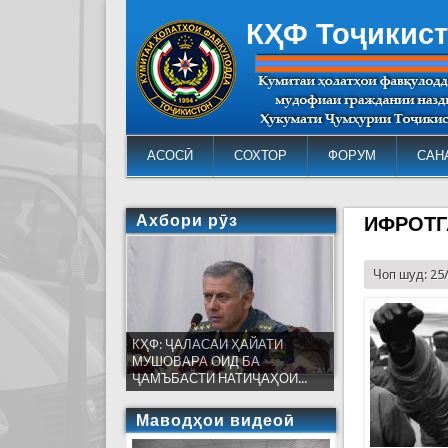
КҲФ Тоҷикис
АСОСӢ
СОХТОР
ФОРУМ
САН
Ахбори рӯз
ИФРОТГ
Чоп шуд: 25
КҲФ: ҶАЛАСАИ ҲАЙАТИ
МУШОВАРА ОИД БА
ҶАМЪБАСТИ НАТИҶАҲОИ...
Маводҳои видеоӣ