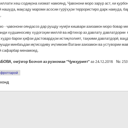
миллати хеш содиқона хизмат намоянд. Ҷавонони моро зарур аст, ки қурбо
ӣ нашуда, мақсаду мароми асосии гурӯҳҳои террористиро дарк намуда, ба
.
о - ҷавонони ояндасоз дар рушду нумӯи кишвари азизамон моро бовар ме
анди худшиносиву худогоҳии миллӣ ва ифтихор аз давлату давлатдории
 худро барои ҳифзи дастовардҳои истиқлолият, таҳкими давлатдорӣ, ваҳ
 рушди минбаъдаи иқтисодиву иҷтимоии Ватани азизамон ва устувории мав
ӣ сафарбар менамоед.
БОВА, омӯзгор
Бозчоп аз рузномаи “Ҷумҳурият”
аз 24.12.2018 №: 2
фротгароӣ
 хонд