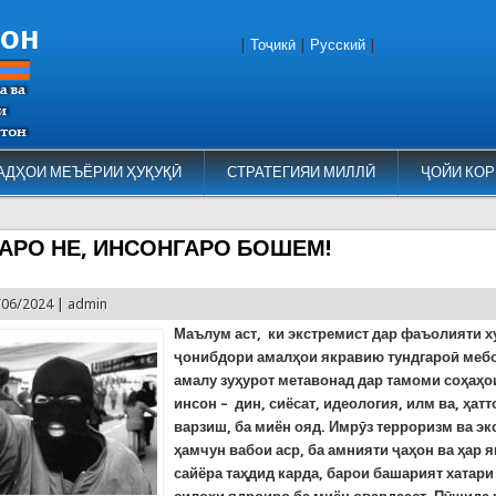
тон
|
Тоҷикӣ
|
Русский
|
АДҲОИ МЕЪЁРИИ ҲУҚУҚӢ
СТРАТЕГИЯИ МИЛЛӢ
ҶОЙИ КОР
АРО НЕ, ИНСОНГАРО БОШЕМ!
/06/2024 |
admin
Маълум аст, ки экстремист дар фаъолияти х
ҷонибдори амалҳои якравию тундгароӣ меб
амалу зуҳурот метавонад дар тамоми соҳаҳ
инсон – дин, сиёсат, идеология, илм ва, ҳатт
варзиш, ба миён ояд. Имрӯз терроризм ва э
ҳамчун вабои аср, ба амнияти ҷаҳон ва ҳар 
сайёра таҳдид карда, барои башарият хатари 