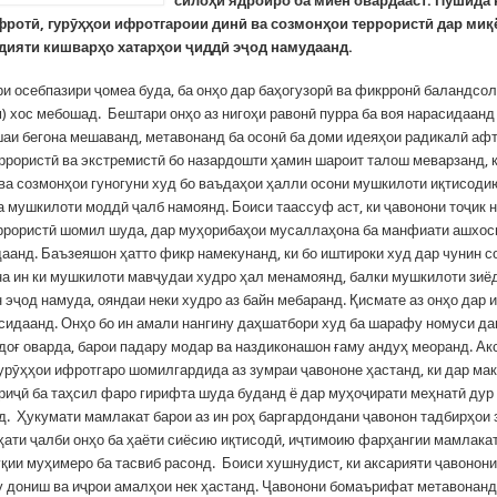
силоҳи ядроиро ба миён овардааст. Пӯшида н
фротӣ, гурӯҳҳои ифротгароии динӣ ва созмонҳои террористӣ дар миқ
дияти кишварҳо хатарҳои ҷиддӣ эҷод намудаанд.
и осебпазири ҷомеа буда, ба онҳо дар баҳогузорӣ ва фикрронӣ баландсо
) хос мебошад. Бештари онҳо аз нигоҳи равонӣ пурра ба воя нарасидаанд
аи бегона мешаванд, метавонанд ба осонӣ ба доми идеяҳои радикалӣ афт
ррористӣ ва экстремистӣ бо назардошти ҳамин шароит талош меварзанд, 
 ва созмонҳои гуногуни худ бо ваъдаҳои ҳалли осони мушкилоти иқтисоди
а мушкилоти моддӣ ҷалб намоянд. Боиси таассуф аст, ки ҷавонони тоҷик н
ррористӣ шомил шуда, дар муҳорибаҳои мусаллаҳона ба манфиати ашхос
даанд. Баъзеяшон ҳатто фикр намекунанд, ки бо иштироки худ дар чунин с
на ин ки мушкилоти мавҷудаи худро ҳал менамоянд, балки мушкилоти зиё
 эҷод намуда, ояндаи неки худро аз байн мебаранд. Қисмате аз онҳо дар 
асидаанд. Онҳо бо ин амали нангину даҳшатбори худ ба шарафу номуси д
доғ оварда, барои падару модар ва наздиконашон ғаму андуҳ меоранд. Ак
гурӯҳҳои ифротгаро шомилгардида аз зумраи ҷавононе ҳастанд, ки дар ма
риҷӣ ба таҳсил фаро гирифта шуда буданд ё дар муҳоҷирати меҳнатӣ дур 
д. Ҳукумати мамлакат барои аз ин роҳ баргардондани ҷавонон тадбирҳои 
ҳати ҷалби онҳо ба ҳаёти сиёсию иқтисодӣ, иҷтимоию фарҳангии мамлака
қии муҳимеро ба тасвиб расонд. Боиси хушнудист, ки аксарияти ҷавонони
 дониш ва иҷрои амалҳои нек ҳастанд. Ҷавонони бомаърифат метавонанд