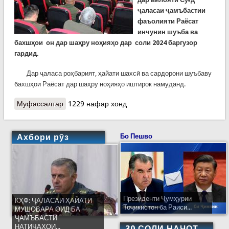
ҷаласаи ҷамъбастии
фаъолияти Раёсат
инчунин шуъба ва
бахшҳои он дар шаҳру ноҳияҳо дар соли 2024 баргузор
гардид.
Дар ҷаласа роҳбарият, ҳайати шахсӣ ва сардорони шуъбаву
бахшҳои Раёсат дар шаҳру ноҳияҳо иштирок намуданд.
Муфассалтар
о Ҷаласаи ҷамъбастӣ дар Раёсати Суғд
1229 нафар хонд
Ахбори рӯз
Бо Пешво
Президенти Ҷумҳурии
КҲФ: ҶАЛАСАИ ҲАЙАТИ
Тоҷикистон ба Раиси...
МУШОВАРА ОИД БА
ҶАМЪБАСТИ
НАТИҶАҲОИ...
30 СОЛИ НАҶОТ