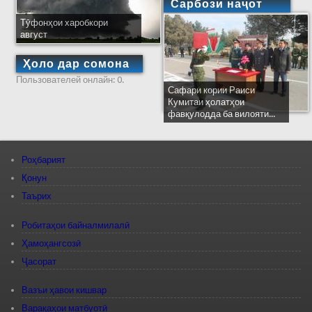
Сарбози наҷот
Тӯфонҳои харобкори
август
Ҳоло дар сомона
Пользователей онлайн: 0.
Сафари кории Раиси
Кумитаи ҳолатҳои
фавқулодда ба вилояти...
Роҳбарият
Қонун
Таърих
Робитаҳои байналмилалӣ
Ҳамоҳангсозӣ
Ҷасорат
Вазъи ҳавои кишвар
Варақаҳои матбуотӣ