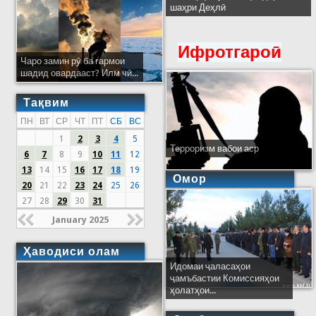
шаҳри Деҳлӣ
Ифротгароӣ
Чаро замин рӯ ба гармои
шадид овардааст? Илм чӣ...
Тақвим
ПН
ВТ
СР
ЧТ
ПТ
СБ
ВС
1
2
3
4
5
Терроризм вабои аср
6
7
8
9
10
11
12
13
14
15
16
17
18
19
Омор
20
21
22
23
24
25
26
27
28
29
30
31
January 2025
Ҳаводиси олам
Идомаи ҷаласаҳои
ҷамъбастии Комиссияҳои
ҳолатҳои...