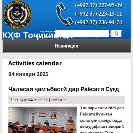
Поиск
КҲФ Тоҷикистон
Форма поиска
Навигация
Activities calendar
04 январи 2025
Ҷаласаи ҷамъбастӣ дар Раёсати Суғд
Чоп шуд: 04/01/2025 |
redaktor
3 январи соли 2025 дар
Раёсати Кумитаи
ҳолатҳои фавқулодда
ва мудофиаи гражданӣ
дар вилояти Суғд