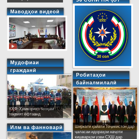
Маводҳои видеоӣ
Мудофиаи
гражданӣ
Робитаҳои
байналмилалӣ
КҲФ: Ҳамкориҳо бозҳам
тақвият ёфтаанд
Ширкати ҳайати Тоҷикистон дар
Илм ва фанноварӣ
ҷаласаи идораҳои наҷоти
кишварҳои узви СҲШ дар