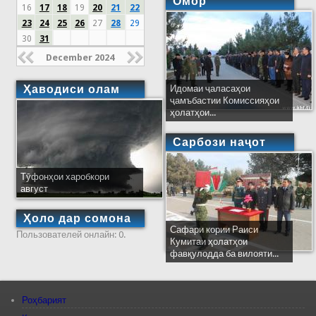
Омор
16
17
18
19
20
21
22
23
24
25
26
27
28
29
30
31
December 2024
Ҳаводиси олам
Идомаи ҷаласаҳои
ҷамъбастии Комиссияҳои
ҳолатҳои...
Сарбози наҷот
Тӯфонҳои харобкори
август
Ҳоло дар сомона
Сафари кории Раиси
Пользователей онлайн: 0.
Кумитаи ҳолатҳои
фавқулодда ба вилояти...
Роҳбарият