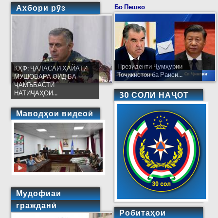
Ахбори рӯз
Бо Пешво
Президенти Ҷумҳурии
КҲФ: ҶАЛАСАИ ҲАЙАТИ
Тоҷикистон ба Раиси...
МУШОВАРА ОИД БА
ҶАМЪБАСТИ
НАТИҶАҲОИ...
30 СОЛИ НАҶОТ
Маводҳои видеоӣ
Мудофиаи
гражданӣ
Робитаҳои