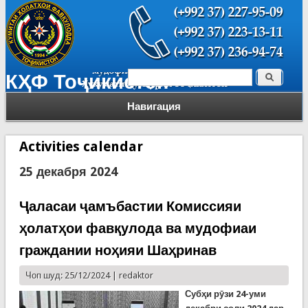
Поиск
КҲФ Тоҷикистон
Форма поиска
Навигация
Activities calendar
25 декабря 2024
Ҷаласаи ҷамъбастии Комиссияи
ҳолатҳои фавқулода ва мудофиаи
граждании ноҳияи Шаҳринав
Чоп шуд: 25/12/2024 |
redaktor
Субҳи рӯзи 24-уми