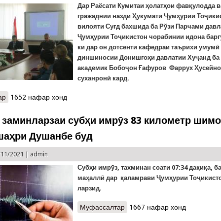
Дар Раёсати Кумитаи ҳолатҳои фавқулодда 
гражаднии назди Ҳукумати Ҷумҳурии Тоҷики
вилояти Суғд бахшида ба Рўзи Парчами дав
Ҷумҳурии Тоҷикистон чорабинии идона барг
ки дар он дотсенти кафедраи таърихи умумӣ
диншиносии Донишгоҳи давлатии Хуҷанд ба
академик Бобоҷон Ғафуров Фаррух Ҳусейно
суханронӣ кард.
ар
о Таҷлили Рӯзи Парчам дар раёсатҳои Суғд ва Хатлон
1652 нафар хонд
 заминларзаи субҳи имрӯз 83 километр шим
шаҳри Душанбе буд
/11/2021 |
admin
Суб
ҳи имрӯз, тахминан
соати
07:34
да
қ
и
қ
а,
б
ма
ҳ
алл
ӣ
дар
қ
аламрави
Ҷ
ум
ҳ
урии
То
ҷ
икист
ларзид.
Муфассалтар
о Маркази заминларзаи субҳ
1667 нафар хонд
Душанбе буд