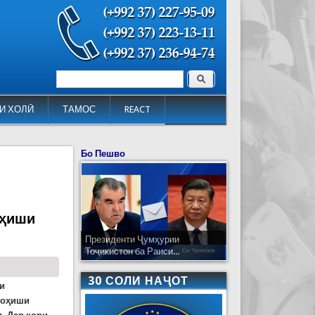
Поиск
Форма поиска
И ХОЛӢ
ТАМОС
REACT
Бо Пешво
оҳиши
Президенти Ҷумҳурии
Тоҷикистон ба Раиси...
30 СОЛИ НАҶОТ
ри
коҳиши