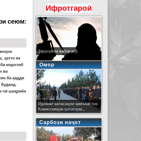
Ифротгароӣ
аробшуда монда буданд
ри сеюм:
Терроризм вабои аср
шинҳои
, ҳатто як
Омор
 ба маротиб
н ва
ин ба ҳадди
 буданд.
и чӣ шаҳриён
Идомаи ҷаласаҳои ҷамъбастии
Комиссияҳои ҳолатҳои...
 Аз таърихи мошинҳои барфрӯб
Сарбози наҷот