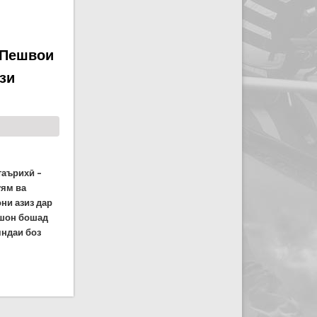
 Пешвои
зи
таърихӣ –
ӯям ва
ни азиз дар
фшон бошад
яндаи боз
иллат муҳтарам Эмомалӣ Раҳмон ба муносибати