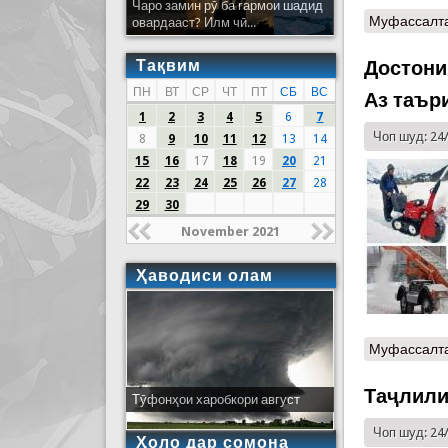
Чаро замин рӯ ба гармои шадид
Муфассалт
овардааст? Илм чӣ...
Тақвим
Достони
ПН
ВТ
СР
ЧТ
ПТ
СБ
ВС
Аз таър
1
2
3
4
5
6
7
Чоп шуд: 24
8
9
10
11
12
13
14
15
16
17
18
19
20
21
22
23
24
25
26
27
28
29
30
November 2021
Ҳаводиси олам
Муфассалт
Таҷлили
Тӯфонҳои харобкори август
Чоп шуд: 24
Ҳоло дар сомона