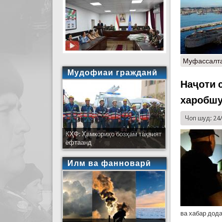
Муфассалт
Мудофиаи гражданӣ
Наҷоти 
харобшу
Чоп шуд: 24
КҲФ: Ҳамкориҳо бозҳам тақвият
ёфтаанд
Илм ва фанноварӣ
ва хабар додан