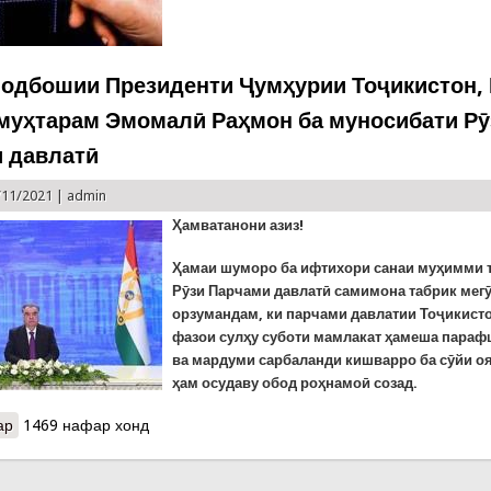
одбошии Президенти Ҷумҳурии Тоҷикистон,
муҳтарам Эмомалӣ Раҳмон ба муносибати Рӯ
 давлатӣ
/11/2021 |
admin
Ҳамватанони азиз!
Ҳамаи шуморо ба ифтихори санаи муҳимми 
Рӯзи Парчами давлатӣ самимона табрик мег
орзумандам, ки парчами давлатии Тоҷикисто
фазои сулҳу суботи мамлакат ҳамеша пара
ва мардуми сарбаланди кишварро ба сӯйи о
ҳам осудаву обод роҳнамоӣ созад.
ар
о Паёми шодбошии Президенти Ҷумҳурии Тоҷикистон, Пешвои м
1469 нафар хонд
Рӯзи Парчами давлатӣ