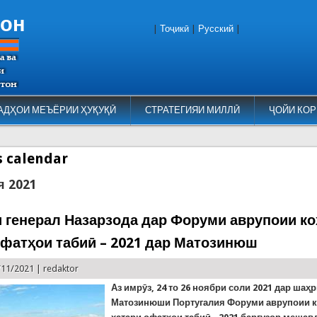
тон
|
Тоҷикӣ
|
Русский
|
АДҲОИ МЕЪЁРИИ ҲУҚУҚӢ
СТРАТЕГИЯИ МИЛЛӢ
ҶОЙИ КОР
es calendar
я 2021
 генерал Назарзода дар Форуми аврупоии к
офатҳои табиӣ – 2021 дар Матозинюш
/11/2021 |
redaktor
Аз имрӯз, 24 то 26 ноябри соли 2021 дар шаҳ
Матозинюши Португалия Форуми аврупоии 