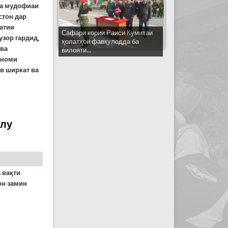
ва мудофиаи
стон дар
латии
Сафари кории Раиси Кумитаи
узор гардид,
ҳолатҳои фавқулодда ба
 ва
вилояти...
 номи
в ширкат ва
олу
а
ва
қ
ти
он
замин
и имрӯз 83 километр шимолу ҷануби шаҳри