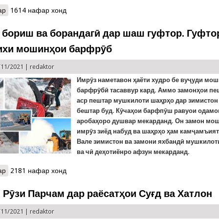
ар
о Наҷоти се нафаре, ки муддати беш аз як соат даруни лифти х
1614 нафар хонд
 бориш ва борандагӣ дар шаш гуфтор. Гуфто
ихи мошинҳои барфрӯб
/11/2021 |
redaktor
Имрӯз наметавон ҳаёти худро бе вуҷуди мо
барфрӯбӣ тасаввур кард. Аммо замонҳои пеш
аср пештар мушкилоти шаҳрҳо дар зимистон
бештар буд. Кӯчаҳои барфпӯш равуои одамо
аробаҳоро душвар мекарданд. Он замон мош
имрӯз зиёд набуд ва шаҳрҳо ҳам камҷамъият
Вале зимистон ва замони яхбандӣ мушкилот
ва чӣ деҳотиёнро афзун мекарданд.
ар
о Достони бориш ва борандагӣ дар шаш гуфтор. Гуфтори сеюм:
2181 нафар хонд
 Рӯзи Парчам дар раёсатҳои Суғд ва Хатлон
/11/2021 |
redaktor