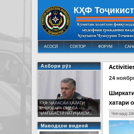
КҲФ Тоҷикис
АСОСӢ
СОХТОР
ФОРУМ
САН
Ахбори рӯз
Activiti
24 ноябр
Ширкати
хатари 
КҲФ: ҶАЛАСАИ ҲАЙАТИ
МУШОВАРА ОИД БА
ҶАМЪБАСТИ НАТИҶАҲОИ...
Чоп шуд: 24
Маводҳои видеоӣ