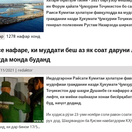
хатари офатҳои табиӣ - 2021 баргузор мешав
ин Форум ҳайати Ҷумҳурии Тоҷикистон бо с
Раиси Кумитаи ҳолатҳои фавқулодда ва му
граждании назди Ҳукумати Ҷумҳурии Тоҷики
генерал-полковник Рустам Назарзода ширкат
ар
о Ширкати генерал Назарзода дар Форуми аврупоии коҳиши хат
1278 нафар хонд
се нафаре, ки муддати беш аз як соат даруни
да монда буданд
/11/2021 |
redaktor
Имдодгарони Раёсати Кумитаи ҳолатҳои фав
мудофиаи граждании назди Ҳукумати Ҷумҳу
Тоҷикистон дар шаҳри Душанбе се нафарро а
лифте, ки миёни ошёнаҳои хонаи бисёрқабат
буд, наҷот доданд.
Ин ҳодиса рӯзи 23-уми ноябри соли равон соати
рух дод. Шаҳрвандон ба Қисми навбатдории КҲ
д, ки дар бинои 17/5...