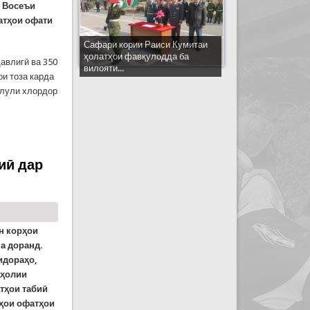
и Восеъи
атҳои офати
Сафари кории Раиси Кумитаи
ҳолатҳои фавқулодда ба
ҳавлигӣ ва 350
вилояти...
ои тоза карда
ҳлули хлордор
ардидаи Гулистони ноҳияи Восеъ поккорӣ мешаванд
иӣ дар
н корҳои
а доранд.
идораҳо,
аҳолии
атҳои табиӣ
ҳои офатҳои