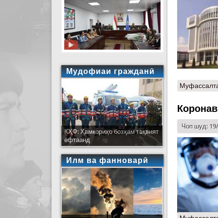
Мудофиаи гражданӣ
Муфассалт
Коронав
Чоп шуд: 19
КҲФ: Ҳамкориҳо бозҳам тақвият
ёфтаанд
Илм ва фанноварӣ
Муфассалт