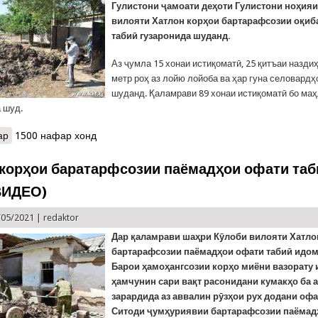
Гулистони ҷамоати деҳоти Гулистони ноҳия
вилояти Хатлон корҳои бартарафсозии оқиб
табиӣ гузаронида шуданд.
Аз ҷумла 15 хонаи истиқоматӣ, 25 қитъаи назди
метр роҳ аз лойю лойоба ва ҳар гуна селовардҳ
шуданд. Қаламрави 89 хонаи истиқоматӣ бо ма
а шуд.
ар
о Хонаҳои истиқоматӣ ва қитъаҳои наздиҳавлигии сокинони зар
1500 нафар хонд
корҳои баратарфсозии паёмадҳои офати таб
ВИДЕО)
/05/2021 |
redaktor
Дар
қаламрави шаҳри Кӯлоби вилояти Хатло
бартарафсозии паёмадҳои офати табиӣ идом
Барои ҳамоҳангсозии корҳо миёни вазорату 
ҳамчунин сари вақт расонидани кумакҳо ба 
зарардида аз аввалин рӯзҳои рух додани оф
Ситоди ҷумҳуриявии бартарафсозии паёмад