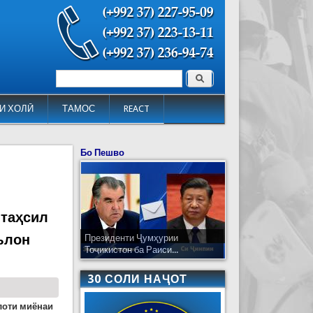
Поиск
Форма поиска
И ХОЛӢ
ТАМОС
REACT
Бо Пешво
 таҳсил
ълон
Президенти Ҷумҳурии
Тоҷикистон ба Раиси...
30 СОЛИ НАҶОТ
лоти миёнаи