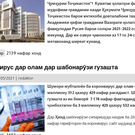
Ҷумҳурии Тоҷикистон”!
Кумитаи ҳолатҳои ф
мудофиаи граждании назди Ҳукумати Ҷумҳу
Тоҷикистон барои интихоби довталабони таҳ
Академияи ҳифзи граждании Вазорати ҳолат
фавқулодаи Русия барои солҳои 2021-2022 о
мекунад.
Дар ин озмун ҷавонони аз 17 то 24-
метавонанд ширкат кунанд.
ар
о Кумитаи ҳолатҳои фавқулодда барои хоҳишмандони таҳсил да
2139 нафар хонд
эълон мекунад
ирус дар олам дар шабонарӯзи гузашта
/05/2021 |
redaktor
Шумори мубталоён ба коронвирус дар олам 
миллиону 312 ҳазору 429 нафар расидааст. 
гузашта аз ин беморӣ 7 178 нафар фавтиданд
ҷонбохтагон ба 3 миллиону 420 ҳазору 532 н
Дар
Ҳинд
шабонарӯзи сипаришуда наздик ба 26
нафар гирифторон ба коронвирус сабт шуданд в
ар
о Коронавирус дар олам дар шабонарӯзи гузашта
1653 нафар хонд