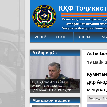
КҲФ Тоҷикис
АСОСӢ
СОХТОР
ФОРУМ
САН
Ахбори рӯз
Activiti
19 майи 
Кумитаи
дар Ака
КҲФ: ҶАЛАСАИ ҲАЙАТИ
МУШОВАРА ОИД БА
мекунад
ҶАМЪБАСТИ НАТИҶАҲОИ...
Чоп шуд: 19
Маводҳои видеоӣ