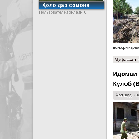
Ҳоло дар сомона
Пользователей онлайн: 0.
поккорӣ кард
Муфассалт
Идомаи 
Кӯлоб (
Чоп шуд: 19