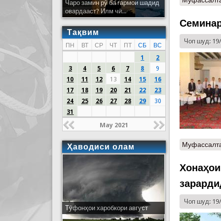
Чаро замин рӯ ба гармои шадид
овардааст? Илм чӣ...
Семинар
Тақвим
Чоп шуд: 19
ПН
ВТ
СР
ЧТ
ПТ
СБ
ВС
1
2
3
4
5
6
7
8
9
10
11
12
13
14
15
16
17
18
19
20
21
22
23
24
25
26
27
28
29
30
31
May 2021
Муфассалт
Ҳаводиси олам
Хонаҳои
зарарди
Чоп шуд: 19
Тӯфонҳои харобкори август