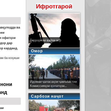
Ифротгароӣ
авқулодда ва
рии
и офатҳои
Терроризм вабои аср
дор дар
ор карданд.
Омор
ам ба коҳиши
Идомаи ҷаласаҳои ҷамъбастии
инони
Комиссияҳои ҳолатҳои...
анд
Сарбози наҷот
ҳаи