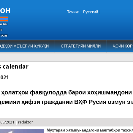
тон
|
Тоҷикӣ
|
Русский
|
АДҲОИ МЕЪЁРИИ ҲУҚУҚӢ
СТРАТЕГИЯИ МИЛЛӢ
ҶОЙИ КОР
es calendar
2021
 ҳолатҳои фавқулодда барои хоҳишмандони
демияи ҳифзи граждании ВҲФ Русия озмун э
/05/2021 |
redaktor
Муҳтарам хатмкунандагони мактабҳои таҳси