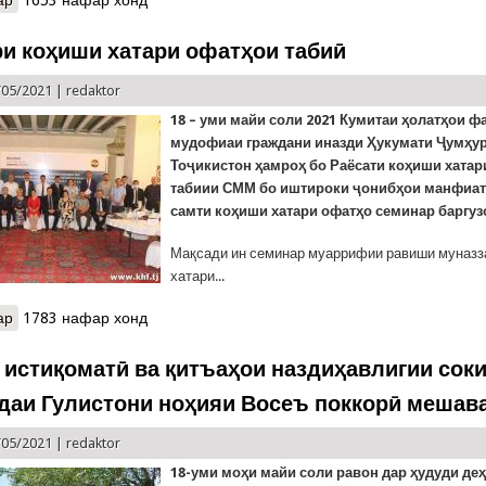
и коҳиши хатари офатҳои табиӣ
/05/2021 |
redaktor
18 – уми майи соли 2021 Кумитаи ҳолатҳои ф
мудофиаи граждани иназди Ҳукумати Ҷумҳу
Тоҷикистон ҳамроҳ бо Раёсати коҳиши хатар
табиии СММ бо иштироки ҷонибҳои манфиат
самти коҳиши хатари офатҳо семинар баргуз
Мақсади ин семинар муаррифии равиши муназз
хатари...
ар
о Семинари коҳиши хатари офатҳои табиӣ
1783 нафар хонд
 истиқоматӣ ва қитъаҳои наздиҳавлигии сок
даи Гулистони ноҳияи Восеъ поккорӣ мешав
/05/2021 |
redaktor
18-уми моҳи майи соли равон дар ҳудуди де