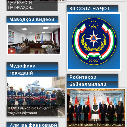
ҶАМЪБАСТИ
НАТИҶАҲОИ...
30 СОЛИ НАҶОТ
Маводҳои видеоӣ
Мудофиаи
гражданӣ
Робитаҳои
байналмилалӣ
КҲФ: Ҳамкориҳо бозҳам
тақвият ёфтаанд
Ширкати ҳайати Тоҷикистон дар
Илм ва фанноварӣ