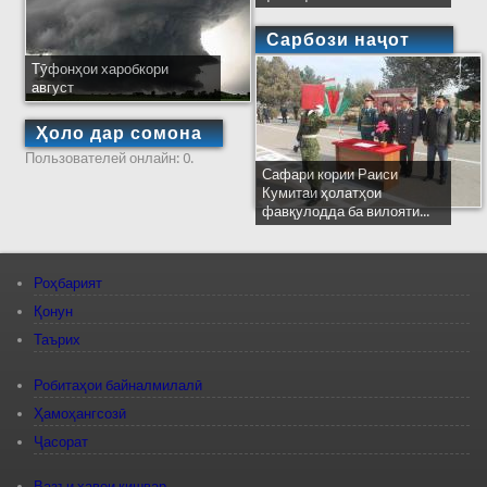
Сарбози наҷот
Тӯфонҳои харобкори
август
Ҳоло дар сомона
Пользователей онлайн: 0.
Сафари кории Раиси
Кумитаи ҳолатҳои
фавқулодда ба вилояти...
Роҳбарият
Қонун
Таърих
Робитаҳои байналмилалӣ
Ҳамоҳангсозӣ
Ҷасорат
Вазъи ҳавои кишвар