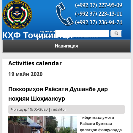
Поиск
КҲФ Тоҷикистон
Форма поиска
Навигация
Activities calendar
19 майи 2020
Поккориҳои Раёсати Душанбе дар
ноҳияи Шоҳмансур
Чоп шуд: 19/05/2020 |
redaktor
Тиб
қ
и
маълумоти
Раёсати
Кумитаи
ҳ
олат
ҳ
ои
фав
қ
улодда