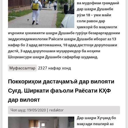
ва
мудофиаи
граждан
ӣ
дар ша
ҳ
ри Душанбе
рӯзи 18 – уми майи
соли равон дар
ҳамкорӣ бо мақомоти
иҷроияи ҳокимияти шаҳри Душанбе
гур
ӯҳ
и
безараргардонии
зиддиэпидемиологии
Раёсати
ша
ҳ
ри
Душанбе
иборат
аз
13
нафар
бо
2
адад
автомашина
, 10
адад
дастго
ҳ
и
дорупошаки
даст
ӣ
, 3 адад дорупошаки му
ҳ
аррикдор
ба но
ҳ
ияи
Шо
ҳ
мансури
ша
ҳ
ри
Душанбе
сафарбар
шудаанд.
Муфассалтар
о Поккориҳои Раёсати Душанбе дар ноҳияи
2327 нафар хонд
Шоҳмансур
Поккориҳои дастаҷамъӣ дар вилояти
Суғд. Ширкати фаъоли Раёсати КҲФ
дар вилоят
Чоп шуд: 19/05/2020 |
redaktor
Дар шаҳри Хуҷанд бо
мақсади пешгирӣ аз