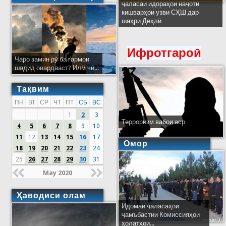
ҷаласаи идораҳои наҷоти
кишварҳои узви СҲШ дар
шаҳри Деҳлӣ
Ифротгароӣ
Чаро замин рӯ ба гармои
шадид овардааст? Илм чӣ...
Тақвим
ПН
ВТ
СР
ЧТ
ПТ
СБ
ВС
1
2
3
Терроризм вабои аср
4
5
6
7
8
9
10
11
12
13
14
15
16
17
Омор
18
19
20
21
22
23
24
25
26
27
28
29
30
31
May 2020
Ҳаводиси олам
Идомаи ҷаласаҳои
ҷамъбастии Комиссияҳои
ҳолатҳои...