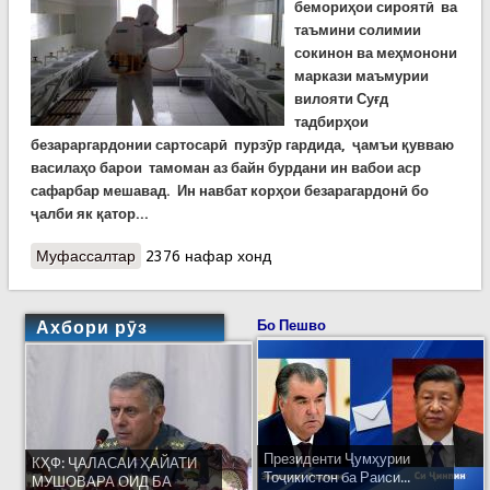
бемориҳои сироятӣ ва
таъмини солимии
сокинон ва меҳмонони
маркази маъмурии
вилояти Суғд
тадбирҳои
безараргардонии сартосарӣ пурзӯр гардида, ҷамъи қувваю
василаҳо барои тамоман аз байн бурдани ин вабои аср
сафарбар мешавад. Ин навбат корҳои безарагардонӣ бо
ҷалби як қатор...
Муфассалтар
о Поккориҳои дастаҷамъӣ дар вилояти Суғд.
2376 нафар хонд
Ширкати фаъоли Раёсати КҲФ дар вилоят
Ахбори рӯз
Бо Пешво
Президенти Ҷумҳурии
КҲФ: ҶАЛАСАИ ҲАЙАТИ
Тоҷикистон ба Раиси...
МУШОВАРА ОИД БА