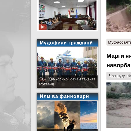
Муфассалт
Мудофиаи гражданӣ
Марги я
наворба
Чоп шуд: 16
КҲФ: Ҳамкориҳо бозҳам тақвият
ёфтаанд
Илм ва фанноварӣ