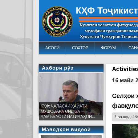
КҲФ Тоҷикис
АСОСӢ
СОХТОР
ФОРУМ
САН
Ахбори рӯз
Activiti
16 майи 
Селҳои 
фавқуло
КҲФ: ҶАЛАСАИ ҲАЙАТИ
МУШОВАРА ОИД БА
ҶАМЪБАСТИ НАТИҶАҲОИ...
Чоп шуд: 16
Маводҳои видеоӣ