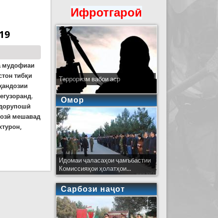
Ифротгароӣ
дорӣ кунад
19
а мудофиаи
стон тибқи
Терроризм вабои аср
оҳандозии
егузоранд.
Омор
 дорупошӣ
дозӣ мешавад
хтурон,
Идомаи ҷаласаҳои ҷамъбастии
Комиссияҳои ҳолатҳои...
Сарбози наҷот