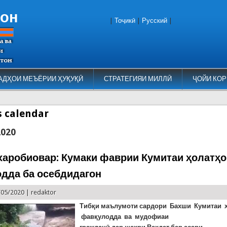
тон
|
Тоҷикӣ
|
Русский
|
АДҲОИ МЕЪЁРИИ ҲУҚУҚӢ
СТРАТЕГИЯИ МИЛЛӢ
ҶОЙИ КОР
es calendar
2020
харобиовар: Кумаки фаврии Кумитаи ҳолатҳ
дда ба осебдидагон
/05/2020 |
redaktor
Тибқи маълумоти сардори Бахши Кумитаи 
фавқулодда ва мудофиаи