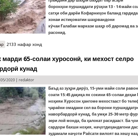
гражданӣ дар шаҳри Ваҳдат бар асари
боронҳои пуршиддати рӯзҳои 13 - 14 майи со
сатҳи оби дарёи Кофарниҳон баланд гардида 
хонаи истиқоматии шаҳрвандони
кӯчаи Ғалабаи маркази шаҳр об даромад ва 
расонид.
ар
о Селҳои харобиовар: Кумаки фаврии Кумитаи ҳолатҳои фавқуло
2133 нафар хонд
к марди 65-солаи хуросонӣ, ки мехост селро
рдорӣ кунад
/05/2020 |
redaktor
Баъд аз зуҳри дирӯз, 15-уми майи соли раво
соати 15:45 дақиқа як сокини 65-солаи деҳаи
ноҳияи Хуросон ҳангоме мехостааст бо теле
ҷараёни омадани сел ва борони пуршиддатр
наворбардорӣ кунад, ба умқи 25-30 метр фу
зери лой монда, ба ҳалокат расидааст.
Ба
ҷ
о
сардори бахши но
ҳ
ия, на
ҷ
отди
ҳ
андагони да
зудамали на
ҷоти Раёсати вилоят ва хешу наз