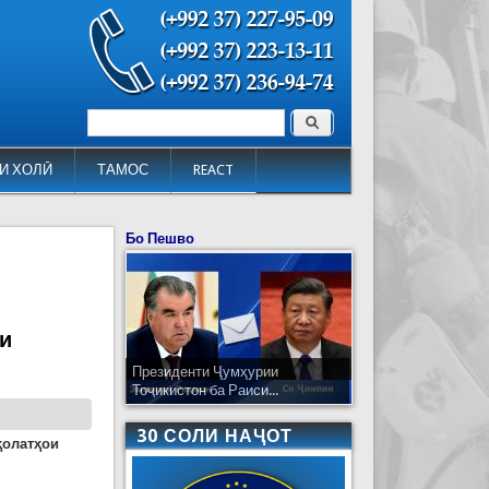
Поиск
Форма поиска
И ХОЛӢ
ТАМОС
REACT
Бо Пешво
ои
Президенти Ҷумҳурии
Тоҷикистон ба Раиси...
30 СОЛИ НАҶОТ
ҳолатҳои