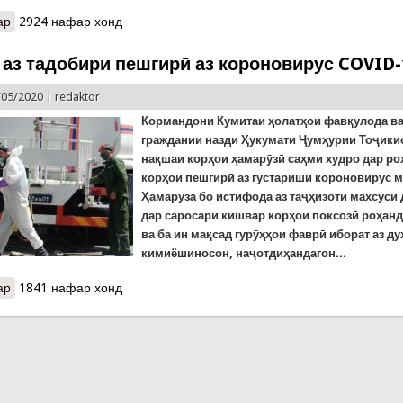
ар
о Марги як марди 65-солаи хуросонӣ, ки мехост селро наворбар
2924 нафар хонд
 аз тадобири пешгирӣ аз короновирус COVID-
/05/2020 |
redaktor
Кормандони Кумитаи
ҳолатҳои фавқулода в
граждании назди Ҳукумати Ҷумҳурии Тоҷики
нақшаи корҳои ҳамарӯзӣ саҳми худро дар р
корҳои пешгирӣ аз густариши короновирус м
Ҳамарӯза бо истифода аз таҷҳизоти махсуси
дар саросари кишвар корҳои поксозӣ роҳан
ва ба ин мақсад гурӯҳҳои фаврӣ иборат аз ду
кимиёшиносон, наҷотдиҳандагон...
ар
о Хабарҳо аз тадобири пешгирӣ аз короновирус COVID-19
1841 нафар хонд