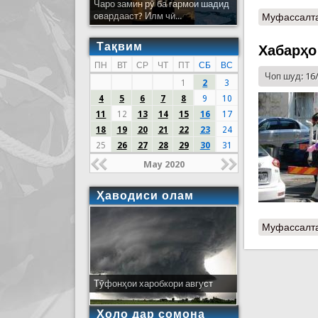
Чаро замин рӯ ба гармои шадид
овардааст? Илм чӣ...
Муфассалт
Тақвим
Хабарҳо
ПН
ВТ
СР
ЧТ
ПТ
СБ
ВС
Чоп шуд: 16
1
2
3
4
5
6
7
8
9
10
11
12
13
14
15
16
17
18
19
20
21
22
23
24
25
26
27
28
29
30
31
May 2020
Ҳаводиси олам
Муфассалт
Тӯфонҳои харобкори август
Ҳоло дар сомона