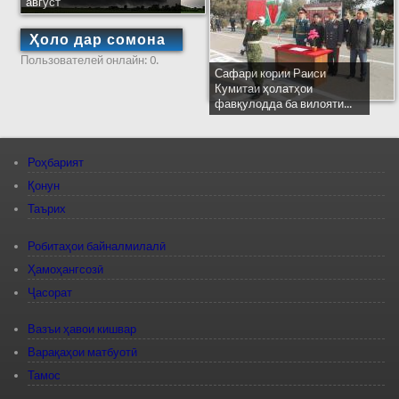
август
Ҳоло дар сомона
Пользователей онлайн: 0.
Сафари кории Раиси
Кумитаи ҳолатҳои
фавқулодда ба вилояти...
Роҳбарият
Қонун
Таърих
Робитаҳои байналмилалӣ
Ҳамоҳангсозӣ
Ҷасорат
Вазъи ҳавои кишвар
Варақаҳои матбуотӣ
Тамос