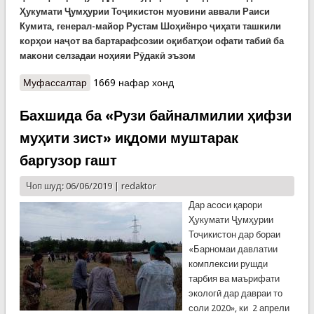
Ҳукумати Ҷумҳурии Тоҷикистон муовини аввали Раиси
Кумита, генерал-майор Рустам Шоҳиёнро ҷиҳати ташкили
корҳои наҷот ва бартарафсозии оқибатҳои офати табиӣ ба
макони селзадаи ноҳияи Рӯдакӣ эъзом
Муфассалтар
о Офоти табиӣ дар кишвар: Вазъ то субҳи рӯзи
1669 нафар хонд
шашуми июн
Бахшида ба «Рузи байналмилии ҳифзи
муҳити зист» иқдоми муштарак
баргузор гашт
Чоп шуд: 06/06/2019 |
redaktor
Дар асоси қарори
Ҳукумати Ҷумҳурии
Тоҷикистон дар бораи
«Барномаи давлатии
комплексии рушди
тарбия ва маърифати
экологӣ дар давраи то
соли 2020», ки 2 апрели