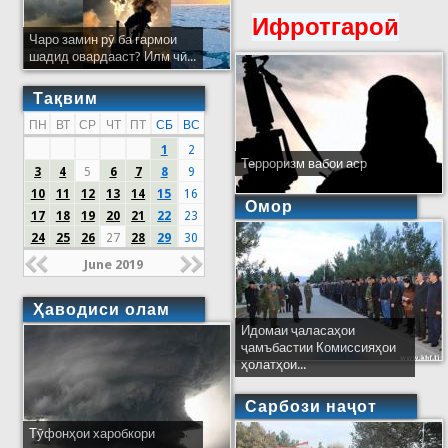
Ифротгароӣ
Чаро замин рӯ ба гармои
шадид овардааст? Илм чӣ...
Тақвим
ПН
ВТ
СР
ЧТ
ПТ
СБ
ВС
1
2
Терроризм вабои аср
3
4
5
6
7
8
9
10
11
12
13
14
15
16
Омор
17
18
19
20
21
22
23
24
25
26
27
28
29
30
June 2019
Ҳаводиси олам
Идомаи ҷаласаҳои
ҷамъбастии Комиссияҳои
ҳолатҳои...
Сарбози наҷот
Тӯфонҳои харобкори