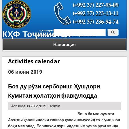
Поиск
КҲФ Тоҷикистон
Форма поиска
Навигация
Activities calendar
06 июни 2019
Боз ду рӯзи сербориш: Ҳушдори
Кумитаи ҳолатҳои фавқулодда
Чоп шуд: 06/06/2019 |
admin
Бино ба маълумоти
Агентии ҳавошиносии кишвар ҳавои номусоид то 7-уми июн
боқӣ мемонад. Боришҳои пуршиддати имрӯз ва рӯзи оянда