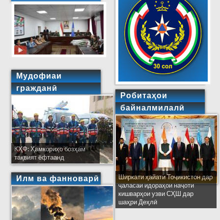
Мудофиаи
гражданӣ
Робитаҳои
байналмилалӣ
КҲФ: Ҳамкориҳо бозҳам
тақвият ёфтаанд
Ширкати ҳайати Тоҷикистон дар
Илм ва фанноварӣ
ҷаласаи идораҳои наҷоти
кишварҳои узви СҲШ дар
шаҳри Деҳлӣ