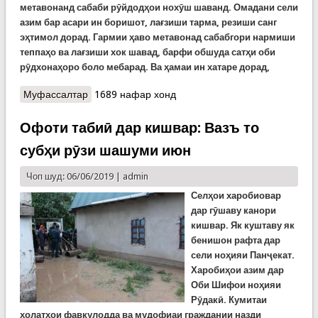
метавонанд сабаби рӯйдодҳои нохӯш шаванд. Омадани сели
азим бар асари ин боришот, лағзиши тарма, резиши санг
эҳтимол дорад. Гармии ҳаво метавонад сабабгори нармиши
теппаҳо ва лағзиши хок шавад, барфи обшуда сатҳи оби
рӯдхонаҳоро боло мебарад. Ва ҳамаи ин хатаре дорад,
Муфассалтар
о Боз ду рӯзи сербориш: Ҳушдори Кумитаи
1689 нафар хонд
ҳолатҳои фавқулодда
Офоти табиӣ дар кишвар: Вазъ то
субҳи рӯзи шашуми июн
Чоп шуд: 06/06/2019 |
admin
Селҳои харобиовар
дар гӯшаву канори
кишвар. Як куштаву як
бенишон рафта дар
сели ноҳияи Панҷекат.
Харобиҳои азим дар
Оби Шифои ноҳияи
Рӯдакӣ. Кумитаи
ҳолатҳои фавқулодда ва мудофиаи граждании назди