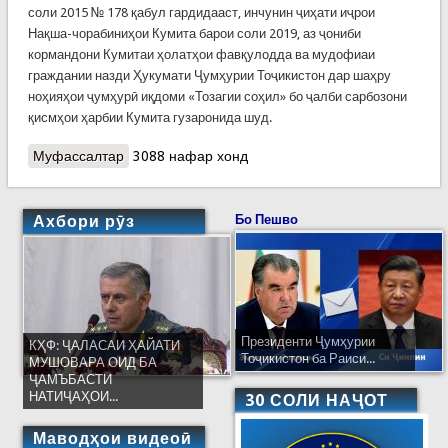
соли 2015 № 178 қабул гардидааст, инчунин ҷиҳати иҷрои
Нақша-чорабиниҳои Кумита барои соли 2019, аз ҷониби
кормандони Кумитаи ҳолатҳои фавқулодда ва мудофиаи
граждании назди Ҳукумати Ҷумҳурии Тоҷикистон дар шаҳру
ноҳияҳои ҷумҳурӣ иқдоми «Тозагии соҳил» бо ҷалби сарбозони
қисмҳои ҳарбии Кумита гузаронида шуд.
Муфассалтар
о Бахшида ба «Рузи байналмилии ҳифзи муҳити
3088 нафар хонд
зист» иқдоми муштарак баргузор гашт
Ахбори рӯз
Бо Пешво
Президенти Ҷумҳурии
КҲФ: ҶАЛАСАИ ҲАЙАТИ
Тоҷикистон ба Раиси...
МУШОВАРА ОИД БА
ҶАМЪБАСТИ
НАТИҶАҲОИ...
30 СОЛИ НАҶОТ
Маводҳои видеоӣ